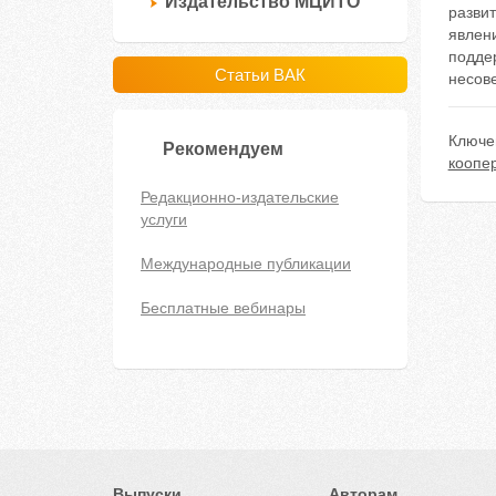
Издательство МЦИТО
разви
явлен
поддер
Статьи ВАК
несов
Ключе
Рекомендуем
коопе
Редакционно-издательские
услуги
Международные публикации
Бесплатные вебинары
Выпуски
Авторам