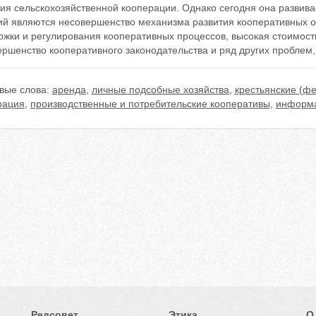
тия сельскохозяйственной кооперации. Однако сегодня она развив
ий являются несовершенство механизма развития кооперативных о
жки и регулирования кооперативных процессов, высокая стоимост
ершенство кооперативного законодательства и ряд других проблем
вые слова:
аренда
,
личные подсобные хозяйства
,
крестьянские (ф
рация
,
производственные и потребительские кооперативы
,
информа
Редсовет
Этика
О