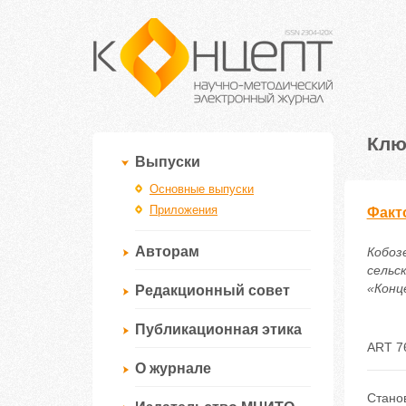
Клю
Выпуски
Основные выпуски
Приложения
Факт
Авторам
Кобоз
сельс
«Конце
Редакционный совет
Публикационная этика
ART 7
О журнале
Стано