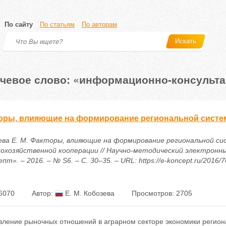
По сайту
По статьям
По авторам
Искать
чевое слово: «информационно-консульта
оры, влияющие на формирование региональной систе
ева Е. М. Факторы, влияющие на формирование региональной с
кохозяйственной кооперации // Научно-методический электронн
пт». – 2016. – № S6. – С. 30–35. – URL: https://e-koncept.ru/2016/
6070
Автор:
Е. М. Кобозева
Просмотров: 2705
вление рыночных отношений в аграрном секторе экономики регион