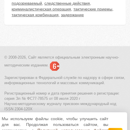
подозреваемый
,
следственные действия
,
криминалистическая операция
,
тактические приемы
,
тактическая комбинация
,
задержание
© 2008-2026, Сайт является
официальным электронным
научно-
методическим изданием.
Зарегистрирован в Федеральной службе по надзору в сфере связи,
информационных технологий и массовых коммуникаций.
Регистрационный номер и дата принятия решения о регистрации:
серия Эл № ФС77-78575 от 08 июля 2020 г
Научно-методическому журналу присвоен международный код
ISSN 2304-120X
Мы используем файлы cookie, чтобы улучшить сайт
МЦИТО
|
Школьные олимпиады и онлайн конкурсы для детей
|
для вас. Продолжая пользоваться сайтом, вы
Политика использования файлов cookie
|
Политика обработки и
защиты персональных данных