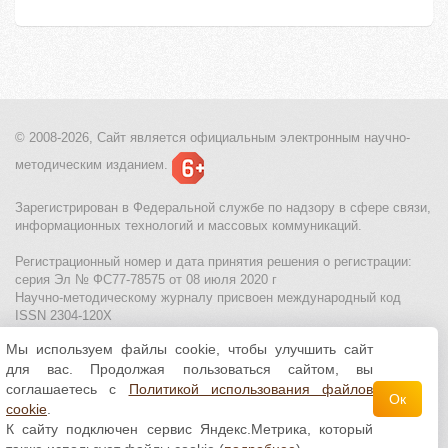
© 2008-2026, Сайт является
официальным электронным
научно-
методическим изданием.
Зарегистрирован в Федеральной службе по надзору в сфере связи,
информационных технологий и массовых коммуникаций.
Регистрационный номер и дата принятия решения о регистрации:
серия Эл № ФС77-78575 от 08 июля 2020 г
Научно-методическому журналу присвоен международный код
ISSN 2304-120X
Мы используем файлы cookie, чтобы улучшить сайт
МЦИТО
|
Школьные олимпиады и онлайн конкурсы для детей
|
для вас. Продолжая пользоваться сайтом, вы
Политика использования файлов cookie
|
Политика обработки и
защиты персональных данных
соглашаетесь с
Политикой использования файлов
Ок
cookie
.
Все материалы доступны по
лицензии Creative
К сайту подключен сервис Яндекс.Метрика, который
Commons С указанием авторства 4.0 Всемирная
.