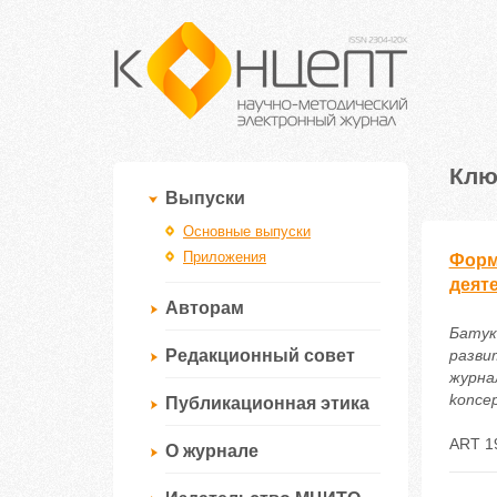
Клю
Выпуски
Основные выпуски
Приложения
Форм
деят
Авторам
Батук
Редакционный совет
разви
журнал
koncep
Публикационная этика
ART 1
О журнале