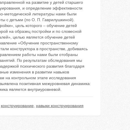
правленной на развитие у детей старшего
труирования, и определение эффективности
но-методической литературы нами были
 с детьми (по О. П. Гаврилушкиной).
ойки», цель которого – обучение детей
рой на образец постройки и по словесной
алей», целью является обучение детей
правление «Обучение пространственному
тали конструктора в пространстве, добиваясь
аправлением работы нами были отобраны
занятий. По результатам обследования мы
задержкой психического развития благодаря
вные изменения в развитии навыков
ам на контрольном этапе исследования
 выявлена позитивная межуровневая динамика:
мика является внутриуровневой.
,
конструирование
,
навыки конструирования