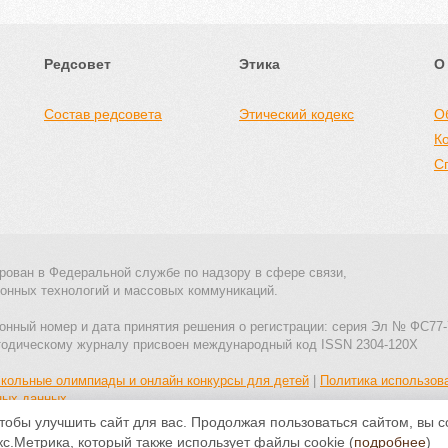
Редсовет
Этика
О
Состав редсовета
Этический кодекс
О
К
С
рован в Федеральной службе по надзору в сфере связи,
онных технологий и массовых коммуникаций.
онный номер и дата принятия решения о регистрации: серия Эл № ФС77-
тодическому журналу присвоен международный код ISSN 2304-120X
кольные олимпиады и онлайн конкурсы для детей
|
Политика использов
ных данных
тобы улучшить сайт для вас. Продолжая пользоваться сайтом, вы 
Все материалы доступны по
лицензии Creative Commons С указанием
с.Метрика, который также использует файлы cookie (
подробнее
)