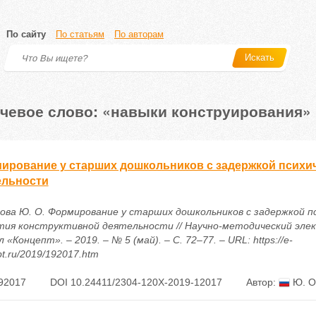
По сайту
По статьям
По авторам
Искать
чевое слово: «навыки конструирования»
ирование у старших дошкольников с задержкой психич
ельности
ова Ю. О. Формирование у старших дошкольников с задержкой п
тия конструктивной деятельности // Научно-методический эле
 «Концепт». – 2019. – № 5 (май). – С. 72–77. – URL: https://e-
t.ru/2019/192017.htm
92017
DOI 10.24411/2304-120X-2019-12017
Автор:
Ю. О.