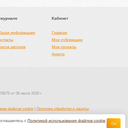
 журнале
Кабинет
бщая информация
Главная
онтакты
Мои публикации
писок авторов
Мои проекты
Анкета
78575 от 08 июля 2020 г
ания файлов cookie
|
Политика обработки и защиты
соглашаетесь с
Политикой использования файлов cookie
.
Ок
 авторства 4.0 Всемирная
.