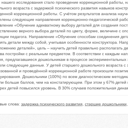
 нашего исследования стало проведение коррекционной работы, на
льного возраста с задержкой психического развития навыков конс
денной коррекционной работы. С учётом результатов анализа науч
елены следующие направления коррекционно-педагогической работы
вление «Обучение адекватному выбору деталей для создания постр
твлению верного выбора деталей по цвету, форме, величине с опо
укции педагога. Направление «Обучение способам соединения дет
лять детали между собой, учитывая особенности конструктора. На
ожению деталей», цель – научить детей правильно располагать де
тва постройки с реальным предметом. В соответствии с каждым н
ия, предлагавшиеся дошкольникам в процессе экспериментальных 
или следующие данные. У детей старшего дошкольного возраста с 
изованной и проведённой коррекционной работе произошли позити
руирования. Дошкольники (100%) по всем диагностическим методик
ли больше баллов, чем на констатирующем. При этом у 67% детей
ырех детей повысился уровень. В 30% случаев положительная дина
вые слова:
задержка психического развития
,
старшие дошкольники