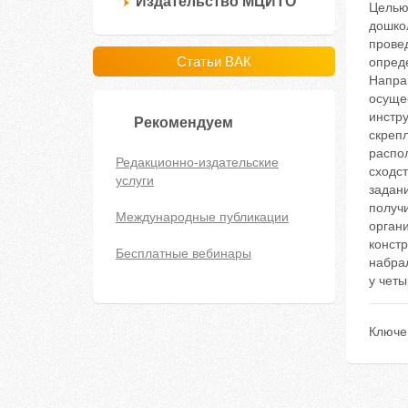
Издательство МЦИТО
Целью
дошко
прове
Статьи ВАК
опред
Напра
осущес
инстр
Рекомендуем
скреп
распол
Редакционно-издательские
сходс
услуги
задан
получ
Международные публикации
орган
конст
Бесплатные вебинары
набра
у чет
Ключе