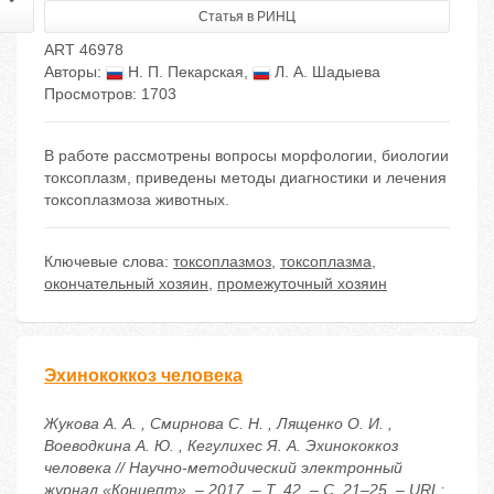
Статья в РИНЦ
ART 46978
Авторы:
Н. П. Пекарская
,
Л. А. Шадыева
Просмотров: 1703
В работе рассмотрены вопросы морфологии, биологии
токсоплазм, приведены методы диагностики и лечения
токсоплазмоза животных.
Ключевые слова:
токсоплазмоз
,
токсоплазма
,
окончательный хозяин
,
промежуточный хозяин
Эхинококкоз человека
Жукова А. А. , Смирнова С. Н. , Лященко О. И. ,
Воеводкина А. Ю. , Кегулихес Я. А. Эхинококкоз
человека // Научно-методический электронный
журнал «Концепт». – 2017. – Т. 42. – С. 21–25. – URL: