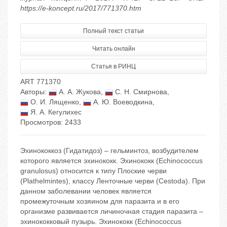
https://e-koncept.ru/2017/771370.htm
Полный текст статьи
Читать онлайн
Статья в РИНЦ
ART 771370
Авторы:
А. А. Жукова
,
С. Н. Смирнова
,
О. И. Лященко
,
А. Ю. Воеводкина
,
Я. А. Кегулихес
Просмотров: 2433
Эхинококкоз (Гидатидоз) – гельминтоз, возбудителем
которого является эхинококк. Эхинококк (Echinococcus
granulosus) относится к типу Плоские черви
(Plathelmintes), классу Ленточные черви (Cestoda). При
данном заболевании человек является
промежуточным хозяином для паразита и в его
организме развивается личиночная стадия паразита –
эхинококковый пузырь. Эхинококк (Echinococcus