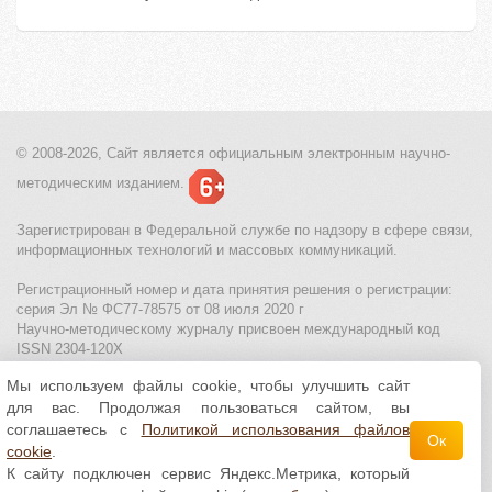
© 2008-2026, Сайт является
официальным электронным
научно-
методическим изданием.
Зарегистрирован в Федеральной службе по надзору в сфере связи,
информационных технологий и массовых коммуникаций.
Регистрационный номер и дата принятия решения о регистрации:
серия Эл № ФС77-78575 от 08 июля 2020 г
Научно-методическому журналу присвоен международный код
ISSN 2304-120X
Мы используем файлы cookie, чтобы улучшить сайт
МЦИТО
|
Школьные олимпиады и онлайн конкурсы для детей
|
для вас. Продолжая пользоваться сайтом, вы
Политика использования файлов cookie
|
Политика обработки и
защиты персональных данных
соглашаетесь с
Политикой использования файлов
Ок
cookie
.
Все материалы доступны по
лицензии Creative
К сайту подключен сервис Яндекс.Метрика, который
Commons С указанием авторства 4.0 Всемирная
.