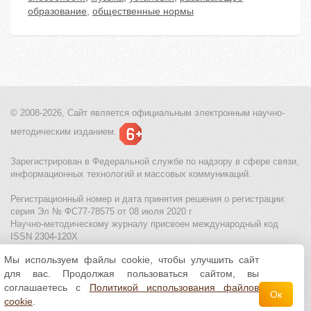
образование
,
общественные нормы
© 2008-2026, Сайт является
официальным электронным
научно-
методическим изданием.
Зарегистрирован в Федеральной службе по надзору в сфере связи,
информационных технологий и массовых коммуникаций.
Регистрационный номер и дата принятия решения о регистрации:
серия Эл № ФС77-78575 от 08 июля 2020 г
Научно-методическому журналу присвоен международный код
ISSN 2304-120X
Мы используем файлы cookie, чтобы улучшить сайт
МЦИТО
|
Школьные олимпиады и онлайн конкурсы для детей
|
для вас. Продолжая пользоваться сайтом, вы
Политика использования файлов cookie
|
Политика обработки и
защиты персональных данных
соглашаетесь с
Политикой использования файлов
Ок
cookie
.