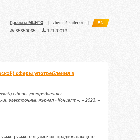
Проекты МЦИТО
|
Личный кабинет
|
EN
85850065
17170013
еской) сферы употребления в
еской) сферы употребления в
ский электронный журнал «Концепт». – 2023. –
орусско-русского двуязычия, предполагающего