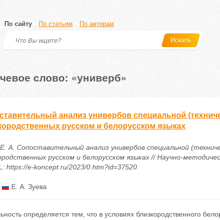
По сайту
По статьям
По авторам
Искать
чевое слово: «универб»
ставительный анализ универбов специальной (технич
кородственных русском и белорусском языках
 Е. А. Сопоставительный анализ универбов специальной (технич
ородственных русском и белорусском языках // Научно-методиче
L: https://e-koncept.ru/2023/0.htm?id=37520
:
Е. А. Зуева
ьность определяется тем, что в условиях близкородственного бел