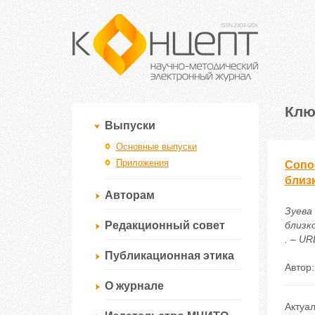
Клю
Выпуски
Основные выпуски
Приложения
Сопо
близ
Авторам
Зуева
Редакционный совет
близк
. – UR
Публикационная этика
Автор
О журнале
Актуал