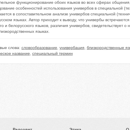
лельное функционирование обоих языков во всех сферах общения,
дование особенностей использования универбов в специальной (те
чается в сопоставительном анализе универбов специальной (техни
сском языках. Автор приходит к выводу, что универбы встречаются
го и белорусского языков, различия универбов, свидетельствует о
лизкородственных языках.
вые слова:
словообразование
,
универбация
,
близкородственные яз
ческое название
,
специальный термин
Редсовет
Этика
О