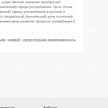
 существенное значение приобретает
хнической) сфере употребления. Цель статьи
ческой) сферы употребления в русском и
 в специальной (технической) речи носителей
 независимом развитии процесса универбации в
ыки
,
универб
,
стилистическая маркированность
,
 журнале
Кабинет