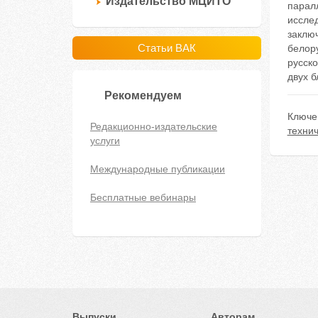
Издательство МЦИТО
парал
иссле
заклю
Статьи ВАК
белору
русско
двух б
Рекомендуем
Ключе
Редакционно-издательские
техни
услуги
Международные публикации
Бесплатные вебинары
Выпуски
Авторам