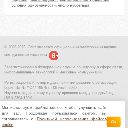
условия однозначности
,
число нуссельда
© 2008-2026, Сайт является
официальным электронным
научно-
методическим изданием.
Зарегистрирован в Федеральной службе по надзору в сфере связи,
информационных технологий и массовых коммуникаций.
Регистрационный номер и дата принятия решения о регистрации:
серия Эл № ФС77-78575 от 08 июля 2020 г
Научно-методическому журналу присвоен международный код
ISSN 2304-120X
Мы используем файлы cookie, чтобы улучшить сайт
МЦИТО
|
Школьные олимпиады и онлайн конкурсы для детей
|
для вас. Продолжая пользоваться сайтом, вы
Политика использования файлов cookie
|
Политика обработки и
защиты персональных данных
соглашаетесь с
Политикой использования файлов
Ок
cookie
.