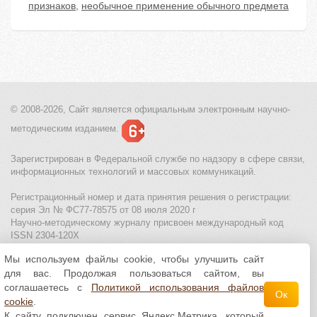
признаков
,
необычное применение обычного предмета
© 2008-2026, Сайт является
официальным электронным
научно-
методическим изданием.
Зарегистрирован в Федеральной службе по надзору в сфере связи,
информационных технологий и массовых коммуникаций.
Регистрационный номер и дата принятия решения о регистрации:
серия Эл № ФС77-78575 от 08 июля 2020 г
Научно-методическому журналу присвоен международный код
ISSN 2304-120X
Мы используем файлы cookie, чтобы улучшить сайт
МЦИТО
|
Школьные олимпиады и онлайн конкурсы для детей
|
для вас. Продолжая пользоваться сайтом, вы
Политика использования файлов cookie
|
Политика обработки и
защиты персональных данных
соглашаетесь с
Политикой использования файлов
Ок
cookie
.
Все материалы доступны по
лицензии Creative
К сайту подключен сервис Яндекс.Метрика, который