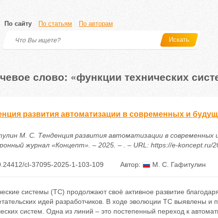
По сайту
По статьям
По авторам
Искать
чевое слово: «функции технических сист
енция развития автоматизации в современных и будущ
улин М. С. Тенденция развития автоматизации в современных и
онный журнал «Концепт». – 2025. – . – URL: https://e-koncept.ru/
.24412/cl-37095-2025-1-103-109
Автор:
М. С. Гафитулин
ческие системы (ТС) продолжают своё активное развитие благода
етательских идей разработчиков. В ходе эволюции ТС выявлены и 
еских систем. Одна из линий – это постепенный переход к автома