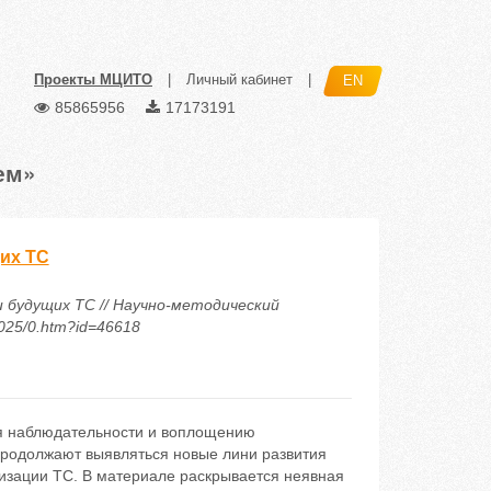
Проекты МЦИТО
|
Личный кабинет
|
EN
85865956
17173191
ем»
их ТС
 будущих ТС // Научно-методический
2025/0.htm?id=46618
ря наблюдательности и воплощению
продолжают выявляться новые лини развития
тизации ТС. В материале раскрывается неявная