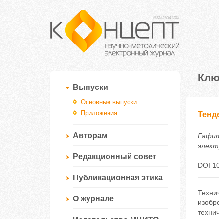
Клю
Выпуски
Основные выпуски
Приложения
Тенд
Авторам
Гафит
электр
Редакционный совет
DOI 10
Публикационная этика
Техни
О журнале
изобр
технич