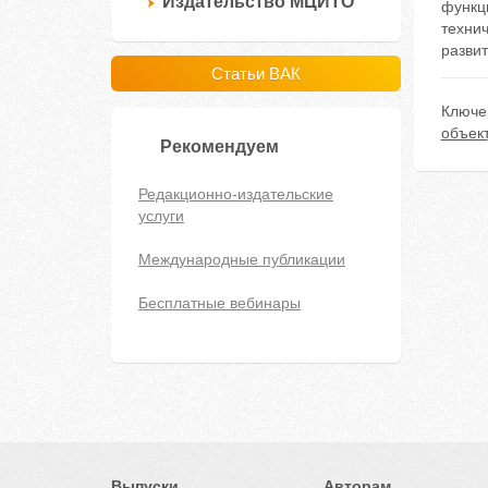
Издательство МЦИТО
функц
техни
развит
Статьи ВАК
Ключе
объект
Рекомендуем
Редакционно-издательские
услуги
Международные публикации
Бесплатные вебинары
Выпуски
Авторам