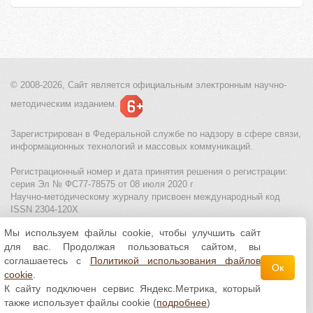
© 2008-2026, Сайт является
официальным электронным
научно-
методическим изданием.
Зарегистрирован в Федеральной службе по надзору в сфере связи,
информационных технологий и массовых коммуникаций.
Регистрационный номер и дата принятия решения о регистрации:
серия Эл № ФС77-78575 от 08 июля 2020 г
Научно-методическому журналу присвоен международный код
ISSN 2304-120X
Мы используем файлы cookie, чтобы улучшить сайт
МЦИТО
|
Школьные олимпиады и онлайн конкурсы для детей
|
для вас. Продолжая пользоваться сайтом, вы
Политика использования файлов cookie
|
Политика обработки и
защиты персональных данных
соглашаетесь с
Политикой использования файлов
Ок
cookie
.
Все материалы доступны по
лицензии Creative
К сайту подключен сервис Яндекс.Метрика, который
Commons С указанием авторства 4.0 Всемирная
.
также использует файлы cookie (
подробнее
)