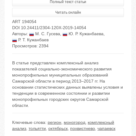
Полный текст статьи
Читать онлайн
ART 194054
DOI 10.24411/2304-120X-2019-14054
Авторы:
М. С. Гусева
,
Ю. Р. Кужанбаева
,
Р. Т. Кужанбаев
Просмотров: 2394
В статье представлен комплексный анализ
показателей социально-экономического развития
монопрофильных муниципальных образований
Самарской области в период 2013–2017 гг. На
основании статистических данных выявлены условия и
тенденции в современном состоянии и развитии
монопрофильных городских округов Самарской
области.
Ключевые слова:
регион
,
моногород
,
комплексный
анализ
,
тольятти
,
октябрьск
,
похвистнево
,
чапаевск