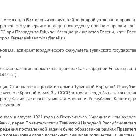
в Александр Викторовичзаведующий кафедрой уголовного права и 
рственного университета, доцент кафедры уголовного права и проц
ГС при Президенте РФ,членАссоциации юристов России, член Рос
город Кызылaleksanmina@mail.ru
ов В.Г. аспирант юридического факультета Тувинского государствен
я
ическоеразвитие нормативно правовойбазыНародной Революционн
944 гг..).
ация:Становление и развитие армии Тувинской Народной Республи
связано с Красной Армией и СССР, которая всегда была готова пр
рству.Ключевые слова:Тувинская Народная Республика; Конституци
ослужащие.
анием в августе 1921 года на Всетувинском Учредительном Хурале
блики, перед Правительством Тувинской Народной Республикивстал
 решения поставленной задачи было образованов рамках Правитель
ыл организован отряд посыльных, сначалав количестве 10 человек,