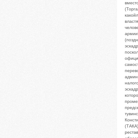
вместо
(Торг
какой
властя
челове
армииТ
(поздн
эскадр
поскол
офици
самос
перев
админи
налог
эскадр
которо
проме
предсе
тувинс
Конст
(ТАКА
реста