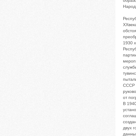
образ
Народ
Респу
XXвека
обсто
преоб
1930 
Респу
парти
меропр
служб
тувинс
пытал
СССР 
руково
от пог
В 1940
устано
согла
созда
двух г
данных