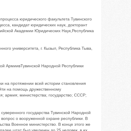
процесса юридического факультета Тувинского
есса, кандидат юридических наук, докторант
сийской Академии Юридических Наук,Республика
ного университета, г. Кызыл, Республика Тыва,
ой АрмиивТувинской Народной Республики
ки на протяжении всей истории становления
ийти на помощь дружественному
я; армия; министерства; государство; СССР;
 суверенного государства Тувинской Народной
 вопрос о вооруженной охране республики. В
ства Военное министерство. В конце этого же
далее штат был увеличен до 25 человек, в их