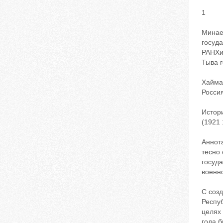
1
Минае
госуда
РАНХи
Тыва 
Хайман
Росси
Истор
(1921 1
Аннот
тесно 
госуда
военн
С созд
Респу
целях
года б