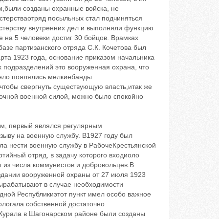
м,были созданы охранные войска, не
стерстваотряд посыльных стал подчиняться
стерству внутренних дел и выполняли функцию
 на 5 человеки достиг 30 бойцов. Врамках
азе партизанского отряда С.К. Кочетова был
рта 1923 года, основание приказом начальника
х подразделений это вооруженная охрана, что
дело поялялись мелкиебанды
чтобы свергнуть существующую власть,итак же
аточной военной силой, можно было спокойно
ом, первый являлся регулярным
ыву на военную службу. В1927 году был
ла нести военную службу в РабочеКрестьянской
ийный отряд, в задачу которого входиоло
 из числа коммунистов и добровольцев.В
здании вооруженной охраны от 27 июля 1923
вырабатывают в случае необходимости
дной Республикиэтот пункт имел особо важное
ологала собственной достаточно
Хурала в Шагонарском районе были созданы