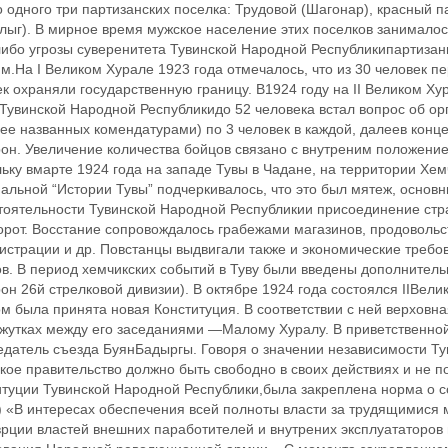
 одного три партизанских поселка: Трудовой (Шагонар), красный п
алыг). В мирное время мужское население этих поселков занимало
либо угрозы суверенитета Тувинской Народной Республикипартиз
м.На I Великом Хурале 1923 года отмечалось, что из 30 человек 
к охраняли государственную границу. В1924 году на II Великом Ху
увинской Народной Республикидо 52 человека встал вопрос об орг
ее названных комендатурами) по 3 человек в каждой, далеев конце
он. Увеличение количества бойцов связано с внутреним положение
ьку вмарте 1924 года на западе Тувы в Чадане, на территории Хе
альной “Истории Тувы” подчеркивалось, что это был мятеж, основ
тоятельности Тувинской Народной Республикии присоединение стра
орот. Восстание сопровождалось грабежами магазинов, продовольс
страции и др. Повстанцы выдвигали также и экономические требов
ов. В период хемчикских событий в Туву были введены дополнител
он 26й стрелковой дивизии). В октябре 1924 года состоялся IIВел
м была принята новая Конституция. В соответствии с ней верховн
жутках между его заседаниями —Малому Хуралу. В приветственной
датель съезда БуянБадыргы. Говоря о значении независимости Тув
кое правительство должно быть свободно в своих действиях и не 
итуции Тувинской Народной Республики,была закреплена норма о с
) «В интересах обеспечения всей полноты власти за трудящимися 
врции властей внешних паработителей и внутрених эксплуататоров