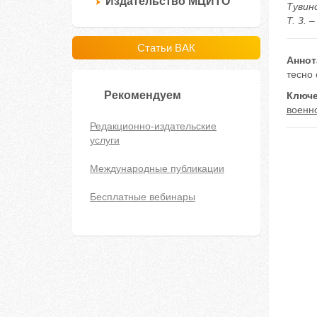
Издательство МЦИТО
Тувин
Т. 3. 
Статьи ВАК
Аннот
тесно 
Рекомендуем
Ключе
военн
Редакционно-издательские
услуги
Международные публикации
Бесплатные вебинары