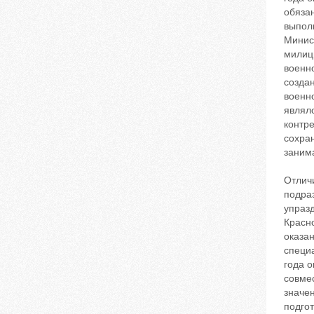
обяза
выпол
Минис
милици
военн
созда
военн
являло
контр
сохран
заним
Отличи
подра
упраз
Красн
оказа
специ
года о
совме
значен
подго