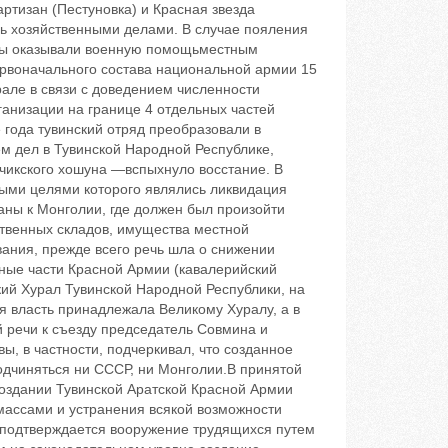
артизан (Пестуновка) и Красная звезда
сь хозяйственными делами. В случае пояления
аны оказывали военную помощьместным
первоначального состава национальной армии 15
рале в связи с доведением численности
анизации на границе 4 отдельных частей
 года тувинский отряд преобразовали в
м дел в Тувинской Народной Республике,
мчикского хошуна —вспыхнуло восстание. В
ными целями которого являлись ликвидация
ны к Монголии, где должен был произойти
твенных складов, имущества местной
ания, прежде всего речь шла о снижении
ьные части Красной Армии (кавалерийский
икий Хурал Тувинской Народной Республики, на
ая власть принадлежала Великому Хуралу, а в
 речи к съезду председатель Совмина и
ы, в частности, подчеркивал, что созданное
подчиняться ни СССР, ни Монголии.В принятой
оздании Тувинской Аратской Красной Армии
массами и устранения всякой возможности
 подтверждается вооружение трудящихся путем