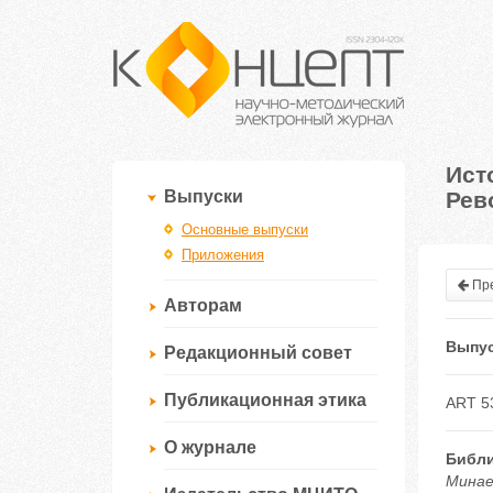
Ист
Рев
Выпуски
Основные выпуски
Приложения
Пре
Авторам
Выпус
Редакционный совет
Публикационная этика
ART 5
О журнале
Библи
Минае