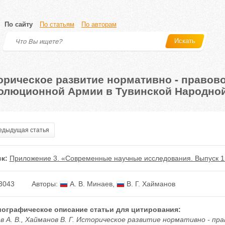
По сайту
По статьям
По авторам
Искать
орическое развитие нормативно - правов
олюционной Армии в Тувинской Народной Р
дыдущая статья
к:
Приложение 3. «Современные научные исследования. Выпуск 1
3043
Авторы:
А. В. Минаев
,
В. Г. Хайманов
ографическое описание статьи для цитирования:
в А. В., Хайманов В. Г. Историческое развитие нормативно - пр