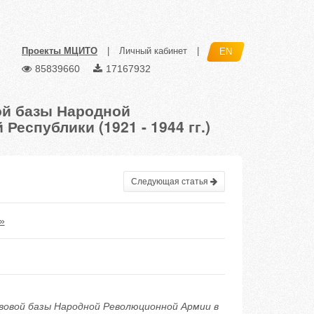
Проекты МЦИТО
|
Личный кабинет
|
EN
85839660
17167932
ой базы Народной
еспублики (1921 - 1944 гг.)
Следующая статья
»
авовой базы Народной Революционной Армии в