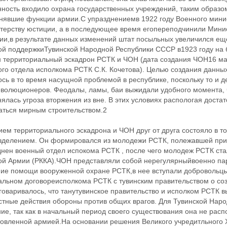
нность входило охрана государственных учреждений, таким образо
нявшие функции армии.С упразднениемв 1922 году Военного мини
терству юстиции, а в последующее время егопереподчинили Мини
и,в результате данных изменений штат посыльных увеличился еще
ой поддержкиТувинской Народной Республики СССР в1923 году на б
н территориальный эскадрон РСТК и ЧОН (дата создания ЧОН16 ма
ого отдела исполкома РСТК С.К. Кочетова). Целью создания данны
сь в то время насущной проблемой в республике, поскольку то и 
еволюционеров. Феодалы, ламы, баи выжидали удобного момента, 
ялась угроза вторжения из вне. В этих условиях распологая дост
аться мирным строительством.2
ем территориального эскадрона и ЧОН друг от друга состояло в т
зделением. Он формировался из молодежи РСТК, полежавшей приз
днен военный отдел испокома РСТК , после чего молодеж РСТК ста
ой Армии (РККА).ЧОН представляли собой нерегулярныйвоенно парт
ние помощи вооруженной охране РСТК,в нее вступали добровольцы
альном договореисполкома РСТК с тувинским правительством о со
говаривалось, что танутувинское правительство и исполком РСТК 
стные действия обороны против общих врагов. Для Тувинской Наро
ие, так как в начальный период своего существования она не расп
товленной армией.На основании решения Великого учредитльного 