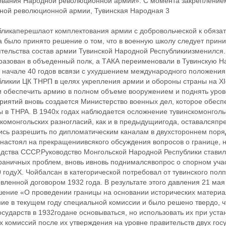
ования Народной революционной армии». С момента закреплением
ной революционной армии, Тувинская Народная 3
бликаперешлаот комплектования армии с добровольческой к обязат
 было принято решение о том, что в военную школу следует прини
ятельства состав армии Тувинской Народной Республикиизменился.
разован в объеденный полк, а ТАКА переименовали в Тувинскую 
х начале 40 годов всвязи с ухудшением международного положения
бликии ЦК ТНРП в целях укрепления армии и обороны страны на X
и обеспечить армию в полном объеме вооружением и поднять урове
иятий вновь создается Министерство военных дел, которое обесп
ы в ТНРА. В 1940х годах наблюдается осложнение тувинскомонголь
комонгольских разногласий, как и в предыдущиигода, оставалсяпр
ись разрешить по дипломатическим каналам в двухстороннем поряд
настоял на прекращениивсякого обсуждения вопросов о границе, 
дства СССР.Руководство Монгольской Народной Республики ставило
раничных проблем, вновь ивновь поднималсявопрос о спорном учас
 годуХ. Чойбалсан в категорической потребовал от тувинского по
вленной договором 1932 года. В результате этого давления 21 ма
шение «О проведении границы на основании исторических материа
ние в текущем году специальной комиссии и было решено твердо, 
осударств в 1932годане основываться, но использовать их при уст
 комиссий после их утверждения на уровне правительств двух гос