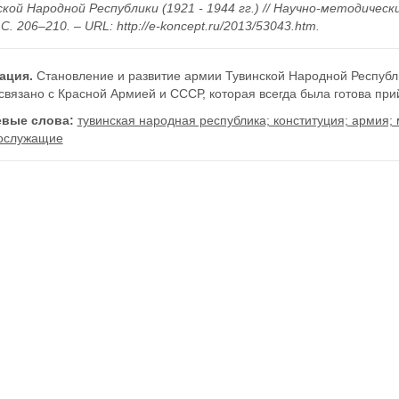
ской Народной Республики (1921 - 1944 гг.) // Научно-методичес
– С. 206–210. – URL: http://e-koncept.ru/2013/53043.htm.
ация.
Становление и развитие армии Тувинской Народной Республ
связано с Красной Армией и СССР, которая всегда была готова пр
вые слова:
тувинская народная республика; конституция; армия; 
ослужащие