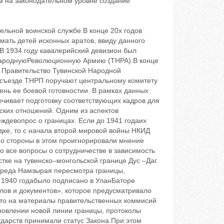
 на законодательном уровне создание
ельной воинской службе.В конце 20х годов
мать детей исконных аратов, ввиду данного
В 1934 году кавалерийский девизион был
НароднуюРеволюционную Армию (ТНРА).В конце
 Правительство Тувинской Народной
Iсъезде ТНРП поручают центральному комитету
нь ее боевой готовностии. В рамках данных
ечивает подготовку соответствующих кадров для
ских отношений. Одним из аспектов
еждевопрос о границах. Если до 1941 годаих
ке, то с начала второй мировой войны НКИД
но стороны в этом проигнорировали мнение
 все вопросы о сотрудничестве в зависимость
тке на тувинско–монгольской границе Дус –Даг.
лпреда Намзырая пересмотра границы,
я 1940 годабыло подписано в УланБаторе
лов и документов», которое предусматривало
что на материалы правительственных коммисий
ановлении новой линии границы, протоколы
ударств принимали статус Закона.При этом