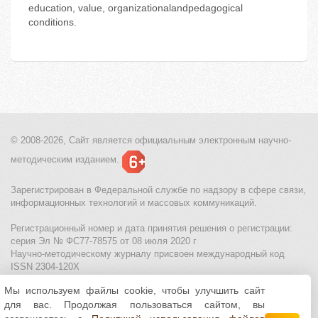
education, value, organizationalandpedagogical
conditions.
© 2008-2026, Сайт является
официальным электронным
научно-
методическим изданием.
Зарегистрирован в Федеральной службе по надзору в сфере связи,
информационных технологий и массовых коммуникаций.
Регистрационный номер и дата принятия решения о регистрации:
серия Эл № ФС77-78575 от 08 июля 2020 г
Научно-методическому журналу присвоен международный код
ISSN 2304-120X
Мы используем файлы cookie, чтобы улучшить сайт
МЦИТО
|
Школьные олимпиады и онлайн конкурсы для детей
|
для вас. Продолжая пользоваться сайтом, вы
Политика использования файлов cookie
|
Политика обработки и
защиты персональных данных