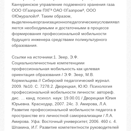
Канчуринское управление подземного хранения газа
ООО ©Газпром ПХГª ОАО ©Газпромª, ООО
©Южуралойлª. Таким образом,
выделенныеорганизационнопедагогическиеусловияявл
яются необходимыми и достаточными в процессе
формирования профессиональной мобильности
будущего инженера средствами поликультурного
образования.
Ссылки на источники:1. Зеер, Э.Ф.
Социальноличностные компетенциии
профессиональная мобильность как целевая
ориентация образования / Э.Ф. Зеер, М.В.
Кормильцева // Сибирский педагогический журнал.
‬2009. ‬№10. ‬С. 72‬78.2. Дворецкая, Ю.Ю. Психология
профессиональной мобильности личности: автореф.
дис. … канд. психол. наук: 19.00.01 / Дворецкая Юлия
Юрьевна. ‬Краснодар, 2007. ‬24с. 3. Амирова, Л.А.
Развитие профессиональной мобильности педагога в
пространстве его личностной самореализации / Л.А.
Амирова. ‬Уфа: Восточный университет, 2006. ‬460 с. 4.
Шпакина, И.Г. Развитие компетентности руководителей