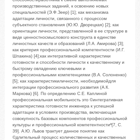
производственных заданий, к освоению новых
специальностей (Э.Ф.Зеер) [1]; как механизма
адаптации личности, связанного с процессом
субъектного становления (Ю.Ю. Дворецкая) [2]; как
ориентации личности, представленной в ее структуре в
виде ценностносмыслового конструкта в единстве
личностных качеств и образований (Л.А. Амирова) [3];
как критерия профессиональной компетентности (И.Г.
Шпакина) [4];как интегративной характеристики
готовности и способности личности к качественному и
быстрому овладению ключевыми и
профессиональными компетенциями (В.А. Солоненко)
[5]; как характеристикиличности, необходимойдля
интеграции профессионального развития (А.К.
Маркова) [6]. По определению С.Е. Каплиной
профессиональная мобильность ‬это ©интегративная
характеристика готовности инженера к успешной
адаптации в условиях производства, включающая
совокупность базовых компонентов профессиональной
культуры и профессиональной компетентностиª[7, C.
39]. А.Ю. Львов трактует данное понятие как
©длительный процесс количественных и качественных