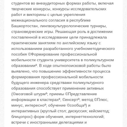
студентов во внеаудиторных формах работы, включая
творческие конкурсы, конкурсы исследовательских
работ и викторины с целью укрепления
межнационального согласия в республике
Башкортостан, лингвокультурологические турниры,
страноведческие игры. Решающая роль в достижении
поставленной в исследовании цели принадлежала
практическим занятиям по английскому языку с
использованием разработанного учебнометодического
пособия ©Формирование профессиональной
мобильности студента университета в поликультурном
образованииª. В ходе опытнопоисковой работы было
выявлено, что повышению эффективности процесса
формирования профессиональной мобильности
будущего инженера средствами поликультурного
образования способствует применение активных
(©мозговой штурмª; приемы ©Представление
информации в кластерахª, ©инсертª; метод ©Плюс,
минус, интересноª; обучение ©сообщаª) и
интерактивных (круглый стол; дискуссия; кейсметод;
блицопрос) форм обучения, интернеттехнологий;
встречи с иностранными делегациями и