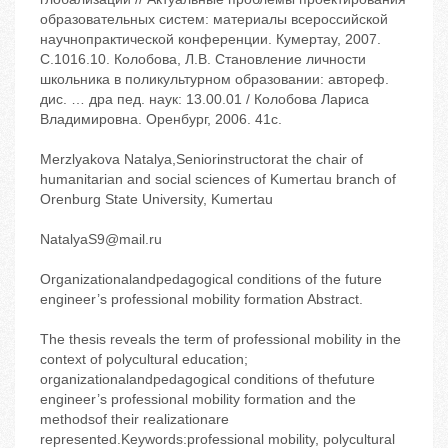
образовательных систем: материалы всероссийской
научнопрактической конференции. ‬Кумертау, 2007.
‬С.10‬16.10. Колобова, Л.В. Становление личности
школьника в поликультурном образовании: автореф.
дис. … дра пед. наук: 13.00.01 / Колобова Лариса
Владимировна. ‬Оренбург, 2006. ‬41с.
Merzlyakova Natalya,Seniorinstructorat the chair of
humanitarian and social sciences of Kumertau branch of
Orenburg State University, Kumertau
NatalyaS9@mail.ru
Organizationalandpedagogical conditions of the future
engineer’s professional mobility formation Abstract.
The thesis reveals the term of professional mobility in the
context of polycultural education;
organizationalandpedagogical conditions of thefuture
engineer’s professional mobility formation and the
methodsof their realizationare
represented.Keywords:professional mobility, polycultural