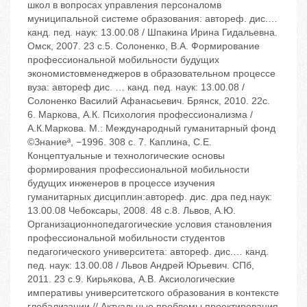
школ в вопросах управления персоналомв
муниципальной системе образования: автореф. дис.…
канд. пед. наук: 13.00.08 / Шпакина Ирина Гидальевна.
‬Омск, 2007. ‬23 с.5. Солоненко, В.А. Формирование
профессиональной мобильности будущих
экономистовменеджеров в образовательном процессе
вуза: автореф дис. … канд. пед. наук: 13.00.08 /
Солоненко Василий Афанасьевич. ‬Брянск, 2010. ‬22с.
6. Маркова, А.К. Психология профессионализма /
А.К.Маркова. ‬М.: Международный гуманитарный фонд
©Знаниеª, −1996. ‬308 с. 7. Каплина, С.Е.
Концептуальные и технологические основы
формирования профессиональной мобильности
будущих инженеров в процессе изучения
гуманитарных дисциплин:автореф. дис. дра пед.наук:
13.00.08 ‬Чебоксары, 2008. ‬48 с.8. Львов, А.Ю.
Организационнопедагогические условия становления
профессиональной мобильности студентов
педагогического университета: автореф. дис.… канд.
пед. наук: 13.00.08 / Львов Андрей Юрьевич. ‬СПб,
2011. ‬23 с.9. Кирьякова, А.В. Аксиологические
императивы университетского образования в контексте
глобализации // Актуальные проблемы проектирования