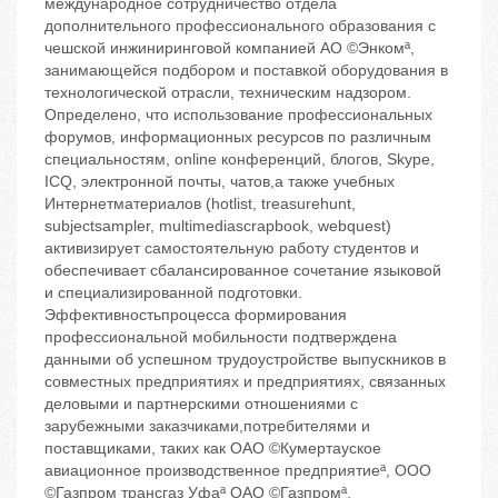
международное сотрудничество отдела
дополнительного профессионального образования с
чешской инжиниринговой компанией АО ©Энкомª,
занимающейся подбором и поставкой оборудования в
технологической отрасли, техническим надзором.
Определено, что использование профессиональных
форумов, информационных ресурсов по различным
специальностям, online конференций, блогов, Skype,
ICQ, электронной почты, чатов,а также учебных
Интернетматериалов (hotlist, treasurehunt,
subjectsampler, multimediascrapbook, webquest)
активизирует самостоятельную работу студентов и
обеспечивает сбалансированное сочетание языковой
и специализированной подготовки.
Эффективностьпроцесса формирования
профессиональной мобильности подтверждена
данными об успешном трудоустройстве выпускников в
совместных предприятиях и предприятиях, связанных
деловыми и партнерскими отношениями с
зарубежными заказчиками,потребителями и
поставщиками, таких как ОАО ©Кумертауское
авиационное производственное предприятиеª, ООО
©Газпром трансгаз Уфаª ОАО ©Газпромª,