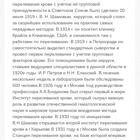
переливание крови с учётом её групповой
принадлежности в Советском Союзе было сделано 20
июня 1919 г. В. Н. Шамовым, хирургом, который стоял
за скорейшее использование на практике самых
передовых методов. В 1914 г. он посетил клинику
Крайла в Кливленде, США, и ознакомился там с
работами по переливанию. В 1919 г. в Петрограде он
самостоятельно выделил стандартные сыворотки и
провел первое переливание с учетом групповых
факторов крови. Его помощниками были хирурги,
ставшие ведущими специалистами в данной области в
1920е годы: И.Р. Петров и Н.Н. Еланский. В течение
нескольких недель в лаборатории были обследованы
500 человек.В 1926 году в г.Москве под руководством
профессора А.А.Богданова был открыт первый в мире
Институт переливания крови, который сыграл важную
роль в развитии отечественной гематологической
науки и широком практическом внедрении метода
переливания крови. В 1930 году по инициативе
В.Н.Шамова открывается второй институт переливания
крови в г.Харькове.В 1931 году в г.Москве была создана
Станция переливания крови, на базе которой впервые