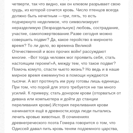
четверти, так что видно, как он клювом разрывает свою
грудь, из которой сочится кровь. Число птенцов всегда
должно быть нечетным —три, пять, то есть
подчеркнуто неделимое, что символизирует
неразделимую (безраздельную) любовь, сострадание,
участие, самопожертвование.Разве сегодня можно
совершить подвиг? Да, какое геройство в мирноето
время? То ли дело, во времена Великой
Отечественной и всех прочих войн! рассуждают
многие. –Вот тогда человек мог проявить себя, стать
настоящим героем!»А, между тем, что такое подвиг?
Помочь комуто, спасти чьюто жизнь? Но ведь и в наше
мирное время ежеминутно в помощи нуждаются
тысячи. А вот протянуть им руку готовы лишь единицы.
При том, что порой для этого требуется не так много
усилий. К примеру, стать донором крови (оторваться от
дивана или компьютера и дойти до станции
переливания крови).История переливания крови
начинается ещё в древности,когда люди пытались
лечить кровью животных. В сочинениях
древнегреческого поэта Гомера говорится о том, что
Одиссей давал пить кровь теням подземного царства,