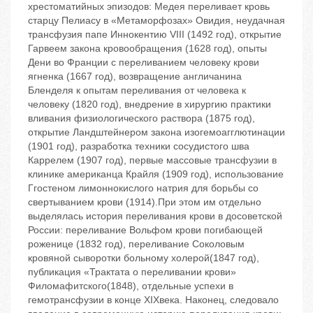
хрестоматийных эпизодов: Медея переливает кровь
старцу Пелиасу в «Метаморфозах» Овидия, неудачная
трансфузия папе Иннокентию VIII (1492 год), открытие
Гарвеем закона кровообращения (1628 год), опыты
Дени во Франции с переливанием человеку крови
ягненка (1667 год), возвращение англичанина
Бленделя к опытам переливания от человека к
человеку (1820 год), внедрение в хирургию практики
вливания физиологического раствора (1875 год),
открытие Ландштейнером закона изогемоагглютинации
(1901 год), разработка техники сосудистого шва
Каррелем (1907 год), первые массовые трансфузии в
клинике американца Крайля (1909 год), использование
Ггостеном лимоннокислого натрия для борьбы со
свертыванием крови (1914).При этом им отдельно
выделялась история переливания крови в досоветской
России: переливание Вольфом крови погибающей
роженице (1832 год), переливание Соколовым
кровяной сыворотки больному холерой(1847 год),
публикация «Трактата о переливании крови»
Филомафитского(1848), отдельные успехи в
гемотрансфузии в конце XIXвека. Наконец, следовало