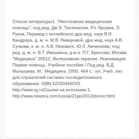
Список литературы1. "Неотложная медицинская
помощь", под ред. Дж.Э. Тинтиналли, Рл. Кроума, Э.
Руиза, Перевод с английского дра мед. наук В.И.
Кандрора, д. м. н. М.В. Неверовой, дра мед. наук А.В.
Сучкова, к. м. н. А.В. Низового, Ю.Л. Амченкова; под
ред. д. м. н. В.Т. Ивашкина, д.м.н. П.Г. Брюсова; Москва
"Медицина" 20012. Интенсивная терапия. Реанимация.
Первая помощь: Учебное пособие / Под ред. В.Д.
Малышева. М.: Медицина. 2000. 464 с.: ил. Учеб. лит.
для слушателей системы последипломного
образования. ISBN 522504560Х3.
http://www.rg.ruСсылки на источники:1.
http://www.newsru.com/russia/21jan2013/donor.html