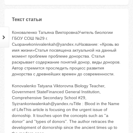
Текст статьи
Коноваленко Татьяна ВикторовнаУчитель биологии
ГБОУ СОШ №29 г.
Сызраниkonivvalenkah@yandex.ruНазвание: «Кровь во
имя жизни»Статья посвящена актуальной на данный
момент проблеме проблеме донорства. Статья
раскрывает содержание понятий донор, виды доноров.
Автор стремится проследить процесс развития
донорства с древнейших времен до современности.
Konovalenko Tatyana Viktorovna Biology Teacher,
Government StateFinanced General Institution,
Comprehensive Secondary School #29,
Syzrankoniwalenkah@yandex.ruTitle : Blood in the Name
of LifeThis article is focusing on the urgent issue of
dornoship. It touches upon the concepts such as ''a
donor'' and ''types of donors''. The author retraces the
development of dornorship since the ancient times up to