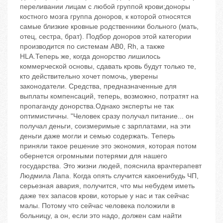
переливании лицам с любой группой крови;доноры
костного мозга группа доноров, к которой относятся
самые близкие кровные родственники больного (мать,
отец, сестра, брат). Подбор доноров этой категории
производится по системам АВ0, Rh, а также
HLA.Теперь же, когда донорство лишилось
коммерческой основы, сдавать кровь будут только те,
кто действительно хочет помочь, уверены
законодатели. Средства, предназначенные для
выплаты компенсаций, теперь, возможно, потратят на
пропаганду донорства.Однако эксперты не так
оптимистичны. "Человек сразу получал питание... он
получал деньги, соизмеримые с зарплатами, на эти
деньги даже могли и семью содержать. Теперь
приняли такое решение это экономия, которая потом
обернется огромными потерями для нашего
государства. Это жизни людей, пояснила врачтерапевт
Людмила Лапа. Когда опять случится какоенибудь ЧП,
серьезная авария, получится, что мы небудем иметь
даже тех запасов крови, которые у нас и так сейчас
малы. Потому что сейчас человека положили в
больницу, а он, если это надо, должен сам найти