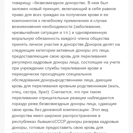
товарищу –безвозмездное донорство. В нем был
заложен новый принцип, включающий в себя равное
право для всех граждан на получение крови и ее
компонентов к лечебному применению в случае
возникновения необходимости (заболевание,
чрезвычайная ситуация и т.п.) и одновременную
моральную обязанность каждого члена общества
принять личное участие в донорстве.Доноров делят на
следующие категории:активные доноры это лица,
предоставляющие свою кровь для переливания
регулярно;кадровые доноры лица, состоящие на учете
при учреждении службы переливания крови и
периодически проходящие специальное
обследование;донорыродственники лица, дающие
кровь для переливания кровным родственникам (мать,
отец, сестра, брат). Считается, что при таком
переливании отрицательные реакции наблюдаются
гораздо реже;безвозмездные доноры лица, сдающие
свою кровь без денежной компенсации. Этот вид
донорства имел широкое распространение в
республиках бывшегоСССР;доноры резерва кадровые
доноры, готовые предоставить свою кровь для