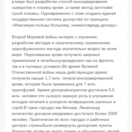
в мире был разработан способ консервирования
сыворотки и плазмы крови, а также метод заготовки
сухой плазмы. Одновременно с этим создана единая
государственная система донорства по принципу
«Максимум пользы больному, никакоговреда донору».
Второй Мировой войны интерес к изучению,
разработке методик и практическому применению
трансфузионного метода значительно возрос во всем
мире. Переливание крови получило широкое
применение в лечебныхучреждениях как на фронте,
так и в тыловых условиях.Во время Великой
Отечественной войны наша действующая армия
получила свыше 1,7 млн. литров консервированной
крови, которая была применена для 7 млн.
трансфузий. Армия доноровпатриотов достигала 5,5
млн. человек это сыграло важную роль в улучшении
исходов лечения и ускорило возвращение раненых в
строй.В таких городах как Москва, Ленинград
количество доноров ежедневно достигало более 2000
человек. Практически во всех городах и районных
центрах страныбыли развернуты донорские пункты.
Донорство крови не знало границ и объединяло людей