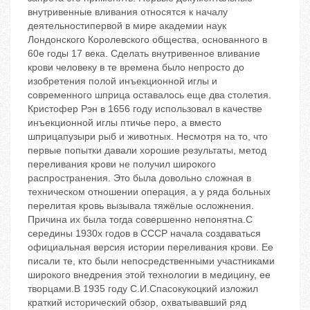
внутривенные вливания относятся к началу
деятельностипервой в мире академии наук
Лондонского Королевского общества, основанного в
60е годы 17 века. Сделать внутривенное вливание
крови человеку в те времена было непросто до
изобретения полой инъекционной иглы и
современного шприца оставалось еще два столетия.
Кристофер Рэн в 1656 году использовал в качестве
инъекционной иглы птичье перо, а вместо
шприцапузыри рыб и животных. Несмотря на то, что
первые попытки давали хорошие результаты, метод
переливания крови не получил широкого
распространения. Это была довольно сложная в
техническом отношении операция, а у ряда больных
перелитая кровь вызывала тяжёлые осложнения.
Причина их была тогда совершенно непонятна.С
середины 1930х годов в СССР начала создаваться
официальная версия истории переливания крови. Ее
писали те, кто были непосредственными участниками
широкого внедрения этой технологии в медицину, ее
творцами.В 1935 году С.И.Спасокукоцкий изложил
краткий исторический обзор, охватывавший ряд