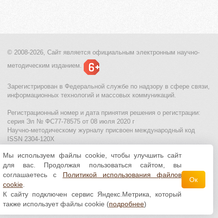
© 2008-2026, Сайт является
официальным электронным
научно-
методическим изданием.
Зарегистрирован в Федеральной службе по надзору в сфере связи,
информационных технологий и массовых коммуникаций.
Регистрационный номер и дата принятия решения о регистрации:
серия Эл № ФС77-78575 от 08 июля 2020 г
Научно-методическому журналу присвоен международный код
ISSN 2304-120X
Мы используем файлы cookie, чтобы улучшить сайт
МЦИТО
|
Школьные олимпиады и онлайн конкурсы для детей
|
для вас. Продолжая пользоваться сайтом, вы
Политика использования файлов cookie
|
Политика обработки и
защиты персональных данных
соглашаетесь с
Политикой использования файлов
Ок
cookie
.
Все материалы доступны по
лицензии Creative
К сайту подключен сервис Яндекс.Метрика, который
Commons С указанием авторства 4.0 Всемирная
.
также использует файлы cookie (
подробнее
)