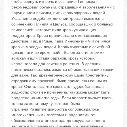
чтобы вернуть им речь и сознание. Гиппократ
рекомендовал больным, страдавшим заболеваниями с
нарушением психики, пить кровь здоровых людей.
Указания о подобном лечении кровью имеются в
сочинениях Плиния и Цельса, сообщавших о больных
эпилепсией, которые пили кровь умирающих
гладиаторов. Крови приписывали омолаживающее
действие. Так, в Риме, папа Иннокентий VIII лечился
кровью молодых людей. Кровь животных с лечебной
целью пили во время войн. Вслед за египетскими
войсками шли стада баранов, кровь которых
использовали для лечения раненых. В древних
памятниках остались заметки об использовании крови
для ванн. Так, древнегреческому царю Константину,
страдавшему проказой, были применены ванны из
крови. Считалось, что кровь это чудодейственная
жидкость: стоит её применить, как жизнь может быть
продлена на многие годы. Если человек выпьет кровь,
то она заменит ему ту, которая была
утрачена.Развитие донорства сопровождалось
многочисленными взлётами и падениями от
обожествления этого метода до государственного
запрета его применять. Первые документальные