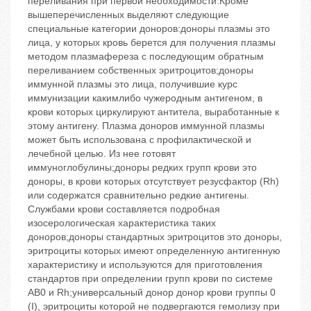
переливания при первой необходимости.Кроме
вышеперечисленных выделяют следующие
специальные категории доноров:доноры плазмы это
лица, у которых кровь берется для получения плазмы
методом плазмафереза с последующим обратным
переливанием собственных эритроцитов;доноры
иммунной плазмы это лица, получившие курс
иммунизации какимлибо чужеродным антигеном, в
крови которых циркулируют антитела, выработанные к
этому антигену. Плазма доноров иммунной плазмы
может быть использована с профилактической и
лечебной целью. Из нее готовят
иммуноглобулины;доноры редких групп крови это
доноры, в крови которых отсутствует резусфактор (Rh)
или содержатся сравнительно редкие антигены.
Службами крови составляется подробная
изосерологическая характеристика таких
доноров;доноры стандартных эритроцитов это доноры,
эритроциты которых имеют определенную антигенную
характеристику и используются для приготовления
стандартов при определении групп крови по системе
АВ0 и Rh;универсальный донор донор крови группы 0
(I), эритроциты которой не подвергаются гемолизу при