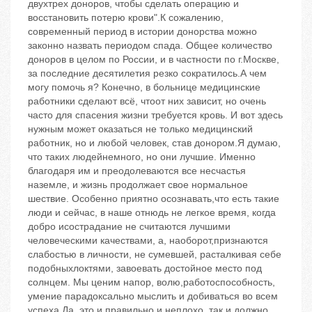
двухтрех доноров, чтобы сделать операцию и
восстановить потерю крови".К сожалению,
современный период в истории донорства можно
законно назвать периодом спада. Общее количество
доноров в целом по России, и в частности по г.Москве,
за последние десятилетия резко сократилось.А чем
могу помочь я? Конечно, в больнице медицинские
работники сделают всё, чтоот них зависит, но очень
часто для спасения жизни требуется кровь. И вот здесь
нужным может оказаться не только медицинский
работник, но и любой человек, став донором.Я думаю,
что таких людейнемного, но они лучшие. Именно
благодаря им и преодолеваются все несчастья
наземле, и жизнь продолжает свое нормальное
шествие. Особенно приятно осознавать,что есть такие
люди и сейчас, в наше отнюдь не легкое время, когда
добро исострадание не считаются лучшими
человеческими качествами, а, наоборот,признаются
слабостью в личности, не сумевшей, расталкивая себе
подобныхлоктями, завоевать достойное место под
солнцем. Мы ценим напор, волю,работоспособность,
умение парадоксально мыслить и добиваться во всем
успеха.Да, это и правильно и неплохо, так и должно