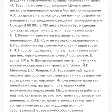
введение в современную историю переливания крови:
«С 1926 г., с момента организации Центрального
института переливания крови в Москве, по инициативе
А.А. Богданова началась широкая научная разработка
и планомерное внедрение метода на территории всего
Союза».В 60 80х гг. XIX века в России были сделаны
три важных открытия в области переливания крови:
С.П. Коломнин ввел метод внутриартериального
переливания, В.В. Сутугин метод консервирования и
В.Раутенберг метод химической стабилизации крови.
Н.И. Пирогов подчеркивал пользу переливания крови
при некоторых ранениях в полевой обстановке. В
конце XIX в. А. Шмидт проводил опыты по изучению
механизма свертывания крови, а П. Эрлих, Й.И.
Мечников, Е.С. Лондон, Л.А. Тарасович наблюдали
гемолиз эритроцитов при смешивании их с сывороткой
крови различных животных. Использование крови как
лечебного средства давно привлекало к себе
внимание исследователей. Мысль человека работала
над тем, как возместить потерю крови в организме при
ранениях и обильных кровотечениях, как улучшить
состав и качество крови, ухудшившиеся при
заболеваниях.Первое научно обоснованное