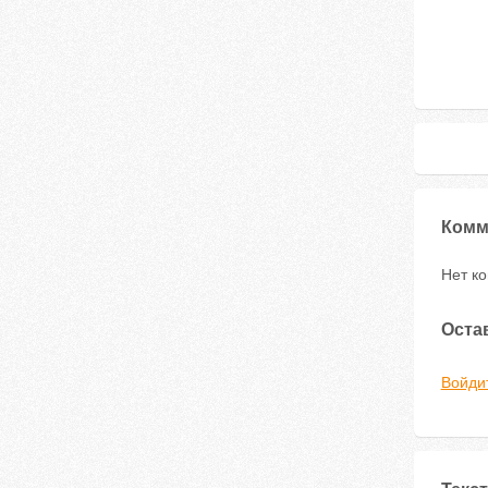
Комм
Нет к
Оста
Войди