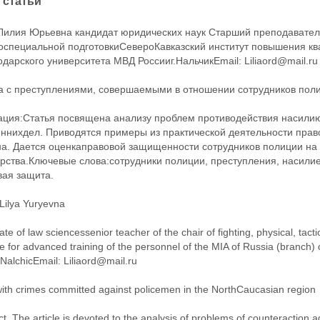
 статьи
Лилия Юрьевна кандидат юридических наук Старший преподавател
коспециальной подготовкиСевероКавказский институт повышения к
дарского университета МВД Россииг.НальчикEmail: Liliaord@mail.ru
а с преступлениями, совершаемыми в отношении сотрудников поли
ация:Статья посвящена анализу проблем противодействия насилию
еннихдел. Приводятся примеры из практической деятельности прав
на. Дается оценкаправовой защищенности сотрудников полиции на 
рства.Ключевые слова:сотрудники полиции, преступления, насили
вая защита.
Lilya Yuryevna
te of law sciencessenior teacher of the chair of fighting, physical, tac
ute for advanced training of the personnel of the MIA of Russia (branch) 
NalchicEmail: Liliaord@mail.ru
with crimes committed against policemen in the NorthCaucasian region
ct. The article is devoted to the analysis of problems of counteraction