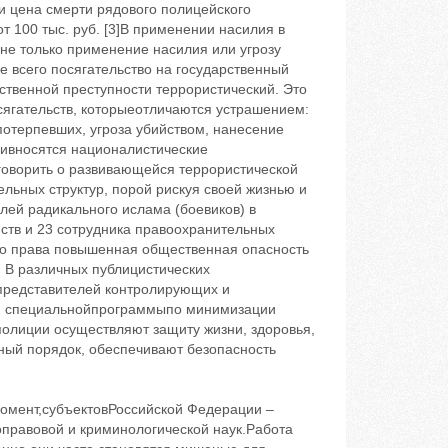
ии цена смерти рядового полицейского
от 100 тыс. руб. [3]В применении насилия в
не только применение насилия или угрозу
 всего посягательство на государственный
ственной преступности террористический. Это
сягательств, которыеотличаются устрашением:
потерпевших, угроза убийством, нанесение
ривносятся националистические
говорить о развивающейся террористической
ельных структур, порой рискуя своей жизнью и
лей радикального ислама (боевиков) в
ств и 23 сотрудника правоохранительных
ого права повышенная общественная опасность
 В различных публицистических
представителей контролирующих и
ки специальнойпрограммыпо минимизации
олиции осуществляют защиту жизни, здоровья,
нный порядок, обеспечивают безопасность
омент,субъектовРоссийской Федерации –
оправовой и криминологической наук.Работа