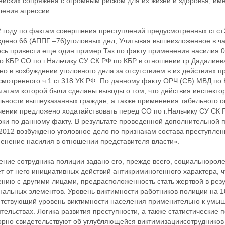
ейских сопряжена с огромным риском для их жизни и здоровья, им
ления агрессии.
2 году по фактам совершения преступлений предусмотренных ст.ст
дено 66 (АППГ –76)уголовных дел, Учитывая вышеизложенное в част
ось привести еще один пример.Так по факту применения насилия 
 КБР СО по г.Нальчику СУ СК РФ по КБР в отношении гр.Дадалиева
но в возбуждении уголовного дела за отсутствием в их действиях 
смотренного ч.1 ст.318 УК РФ. По данному факту ОРЧ (СБ) МВД по
ьтатам которой были сделаны выводы о том, что действия инспект
льности вышеуказанных граждан, а также применения табельного о
чении предложено ходатайствовать перед СО по г.Нальчику СУ СК
ки по данному факту. В результате проведенной дополнительной п
2012 возбуждено уголовное дело по признакам состава преступлени
енение насилия в отношении представителя власти».
ение сотрудника полиции задано его, прежде всего, социальнорол
т от него инициативных действий антикриминогенного характера, 
ению с другими лицами, предрасположенность стать жертвой в рез
альных элементов. Уровень виктимности работников полиции на 10
етствующий уровень виктимности населения применительно к умы
тельствах. Логика развития преступности, а также статистические 
орно свидетельствуют об углубляющейся виктимизациисотрудников