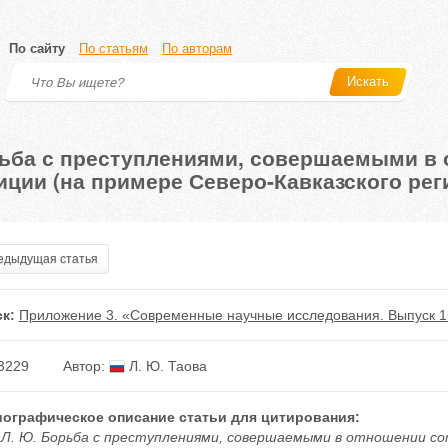
По сайту
По статьям
По авторам
Искать
ьба с преступлениями, совершаемыми в 
иции (на примере Северо-Кавказского рег
дыдущая статья
к:
Приложение 3. «Современные научные исследования. Выпуск 1
3229
Автор:
Л. Ю. Таова
ографическое описание статьи для цитирования:
 Л. Ю. Борьба с преступлениями, совершаемыми в отношении со