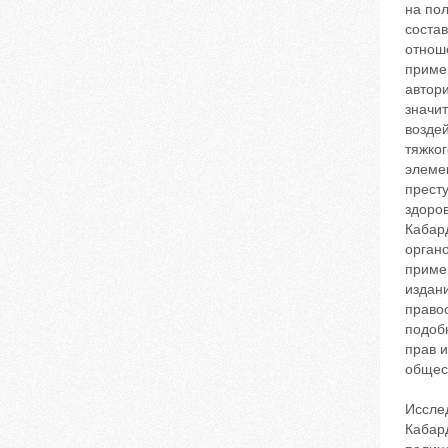
на пол
состав
отнош
примен
автор
значи
воздей
тяжког
элеме
престу
здоров
Кабар
орган
приме
издан
право
подоб
прав 
общест
Иссле
Кабар