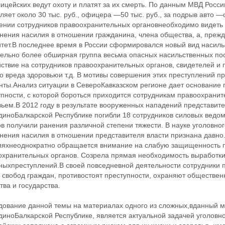
ицейских ведут охоту и платят за их смерть. По данным МВД Росс
ляет около 30 тыс. руб., офицера —50 тыс. руб., за подрыв авто —
ении сотрудников правоохранительных органовнеобходимо видеть 
ения насилия в отношении гражданина, члена общества, а, прежде
итет.В последнее время в России сформировался новый вид насиль
тельно более обширная группа весьма опасных насильственных по
ствие на сотрудников правоохранительных органов, свидетелей и 
о вреда здоровьюи т.д. В мотивы совершения этих преступлений п
нты.Анализ ситуации в СевероКавказском регионе дает основание 
пности, с которой бороться приходится сотрудникам правоохранит
ьем.В 2012 году в результате вооруженных нападений представите
диноБалкарской Республике погибли 18 сотрудников силовых ведом
ов получили ранения различной степени тяжести. В науке уголовн
нения насилия в отношении представителя власти признана давно.
ияхнеоднократно обращается внимание на слабую защищенность 
охранительных органов. Созрела прямая необходимость выработ
ныхпреступлений.В своей повседневной деятельности сотрудники п
и свобод граждан, противостоят преступности, охраняют обществе
ва и государства.
дование данной темы на материалах одного из сложных,вданный м
диноБалкарской Республике, является актуальной задачей уголовн