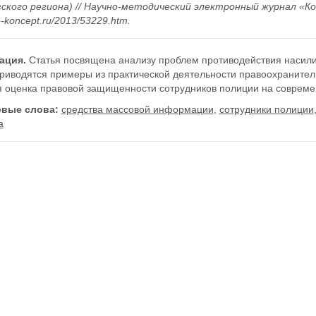
ского региона) // Научно-методический электронный журнал «Конц
/e-koncept.ru/2013/53229.htm.
ация.
Статья посвящена анализу проблем противодействия насили
риводятся примеры из практической деятельности правоохранител
я оценка правовой защищенности сотрудников полиции на современ
вые слова:
средства массовой информации
,
сотрудники полиции
а