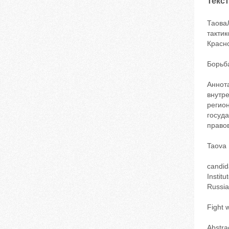
Текст
Таова
такти
Красно
Борьб
Аннот
внутр
регио
госуда
право
Taova 
candida
Instit
Russia
Fight 
Abstra