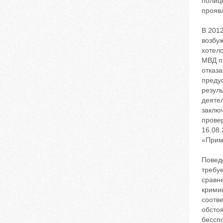
полиц
прояв
В 201
возбуж
хотел
МВД по
отказа
преду
резул
деяте
заклю
провер
16.08.
«Прим
Повед
требуе
сравн
кримин
соотв
обстоя
бессп