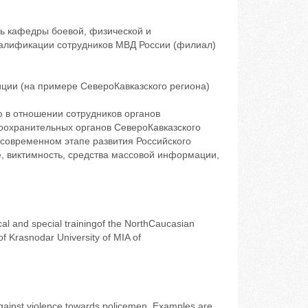
ь кафедры боевой, физической и
валификации сотрудников МВД России (филиал)
ции (на примере СевероКавказского региона)
 в отношении сотрудников органов
оохранительных органов СевероКавказского
современном этапе развития Российского
е, виктимность, средства массовой информации,
tical and special trainingof the NorthCaucasian
of Krasnodar University of MIA of
 against violence towards policemen. Examples are