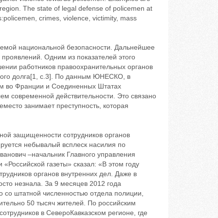
region. The state of legal defense of policemen at
policemen, crimes, violence, victimity, mass
лемой национальной безопасности. Дальнейшее
 проявлений. Одним из показателей этого
шении работников правоохранительных органов
ного долга[1, с.3]. По данным ЮНЕСКО, в
ем во Франции и Соединенных Штатах
ем современной действительности. Это связано
еместо занимает преступность, которая
ной защищенности сотрудников органов
ируется небывалый всплеск насилия по
ванович –начальник Главного управления
 «Российской газеты» сказал: «В этом году
рудников органов внутренних дел. Даже в
сто незнала. За 9 месяцев 2012 года
о со штатной численностью отдела полиции,
ительно 50 тысяч жителей. По российским
 сотрудников в СевероКавказском регионе, где