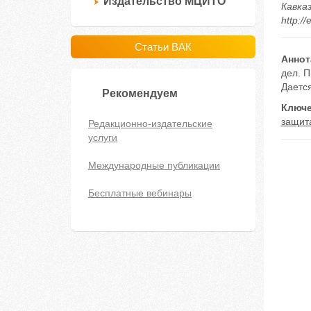
Издательство МЦИТО
Кавказ
http:/
Статьи ВАК
Аннот
дел. П
Даетс
Рекомендуем
Ключе
защит
Редакционно-издательские
услуги
Международные публикации
Бесплатные вебинары