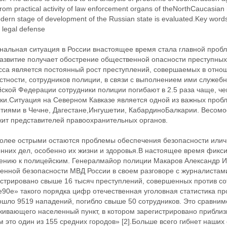
from practical activity of law enforcement organs of theNorthCaucasian 
dern stage of development of the Russian state is evaluated.Key words:
 legal defense
нальная ситуация в России внастоящее время стала главной проб
развитие получает обострение общественной опасности преступных
сса является постоянный рост преступлений, совершаемых в отно
астности, сотрудников полиции, в связи с выполнением ими служеб
йской Федерации сотрудники полиции погибают в 2.5 раза чаще, ч
ки.Ситуация на Северном Кавказе является одной из важных пробл
ытиями в Чечне, Дагестане,Ингушетии, КабардиноБалкарии. Весомо
жит представителей правоохранительных органов.
олее острыми остаются проблемы обеспечения безопасности илич
енних дел, особенно их жизни и здоровья.В настоящее время фикс
ению к полицейским. Генералмайор полиции Макаров Александр И
енной безопасности МВД России в своем разговоре с журналистами
стрировано свыше 16 тысяч преступлений, совершенных против сот
90е» такого порядка цифр отечественная уголовная статистика про
ошло 9519 нападений, погибло свыше 50 сотрудников. Это сравним
живающего населенный пункт, в котором зарегистрировано приблиз
 это один из 155 средних городов» [2].Больше всего гибнет наших