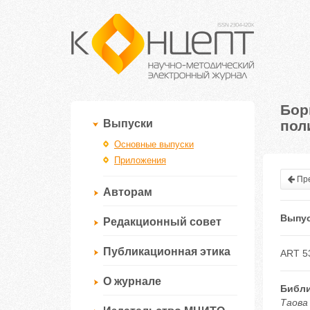
Бор
пол
Выпуски
Основные выпуски
Приложения
Пре
Авторам
Выпус
Редакционный совет
Публикационная этика
ART 5
О журнале
Библи
Таова