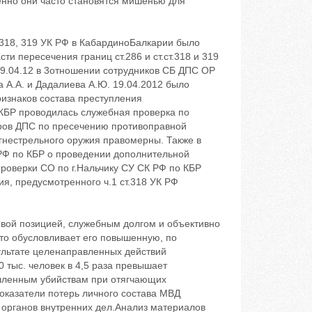
енно они часто становятся мишенью для
.318, 319 УК РФ в КабардиноБалкарии было
и пересечения границ ст.286 и ст.ст.318 и 319
09.04.12 в 3отношении сотрудников СБ ДПС ОР
 А.А. и Дадалиева А.Ю. 19.04.2012 было
признаков состава преступления
 КБР проводилась служебная проверка по
оров ДПС по пресечению противоправной
гнестрельного оружия правомерны. Также в
 РФ по КБР о проведении дополнительной
роверки СО по г.Нальчику СУ СК РФ по КБР
я, предусмотренного ч.1 ст.318 УК РФ
евой позицией, служебным долгом и объективно
что обусловливает его повышенную, по
ультате целенаправленных действий
 тыс. человек в 4,5 раза превышает
шленным убийствам при отягчающих
показатели потерь личного состава МВД
 органов внутренних дел.Анализ материалов