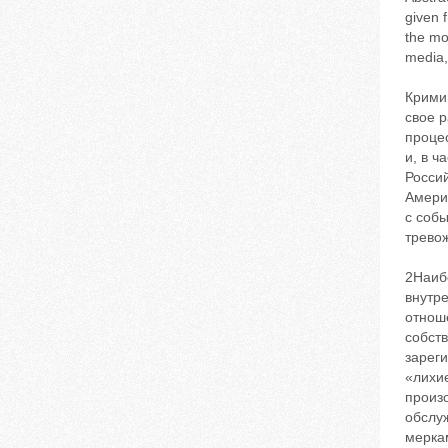
given 
the mo
media,
Крими
свое 
проце
и, в ч
Росси
Амери
с соб
трево
2Наиб
внутр
отнош
собств
зареги
«лихие
произ
обслу
меркам