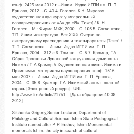
конф. 2425 мая 2012 г. –Ишим: Издво ИГПИ им. П. П.
Ершова, 2012. –С. 40.4. Гоголев, К.Н. Мировая
художественная культура: универсальный
словарьсправочник от «А» до «Я» [Текст] / К. Н.
Гоголев. –М.: Фирма МХК, 2000. –С. 105.5. Савченкова,
Т.П. Ишим илитература. Век XIXй. Очерки по
литературному краеведению и текстыраритеты [Текст] /
Т. П. Савченкова. –Ишим: Издво ИГПИ им. П. П.
Ершова, 2004. –312 с.6. Там же. –С. 5.7. Крамор, Г.А.
Образ Прасковьи Луполовой как духовная доминанта
Ишима / Г. А.Крамор // Художественная жизнь Ишима и
Приишимья: материалы научнопрактич. конф. 1516
мая 2007 г. –Ишим: Издво ИГПИ им. П. П. Ершова,
2004. –С. 35.8. Крамор, Г.А. Ишимский ангел –золотой
карась [Электронный ресурс].–URL:
http://www.ti.ru/article/21751. –[Дата обращения10.08
2012].
Silchenko Grigoriy,Senior Lecturer, Department of
Philology and Cultural Science, Ishim State Pedagogical
Institute named after P. P. Ershov, Ishim.Monumental
memorials Ishim: the city in search of cultural