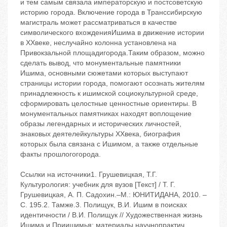
Ссылки на источники1. Грушевицкая, Т.Г.
Культурология: учебник для вузов [Текст] / Т. Г.
Грушевицкая, А. П. Садохин.–М.: ЮНИТИДАНА, 2010. –
С. 195.2. Тамже.3. Полищук, В.И. Ишим в поисках
идентичности / В.И. Полищук // Художественная жизнь
Ишима и Приишимья: материалы научнопрактич.