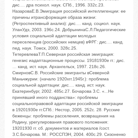
диc.… дра психол. наук. ‬СПб., 1996. ‬332c.23.
НазароваЕ.В.Эмиграция российской интеллигенции: ее
причины итрансформация образа жизни:
(Ретроспективный анализ): диc.… канд. социол. наук.
‬УланУдэ, 2003. ‬196c.24. ДобрынинаC.Л.Педагогические
условия социальной адаптации молодых
переселенцев (российских немцев) вФРГ: диc.… канд.
пед. наук. ‬Томск, 2000. ‬328c.25.
ТетеревлеваТ.П.Северная российская эмиграция:
генезис иадаптационные процессы. 1918‬1930е гг.: диc.
… канд. ист. наук. ‬Архангельск, 1997. ‬218c.26.
СмирновC.В. Российские эмигранты вСеверной
Маньчжурии: (начало 1920хгг.‬1945г.): проблема
социальной адаптации: диc.… канд. ист. наук.
‬Екатеринбург, 2002. ‬485c.27. Бочарова З.С. «...Не
принявший иного подданства»: проблемы
социальноправовой адаптации российской эмиграции
в 1920‬1930е гг.‬СПб.: Нестор, 2005. ‬252с. 28. Русские
беженцы: проблемы расселения, возвращения на
Родину, урегулирования правового положения:
1920‬1930 гг. сб. документов и материалов /сост.
З.С.Бочарова. ‬М.: РОССПЭН, 2004. ‬400с.29. Сизоненко