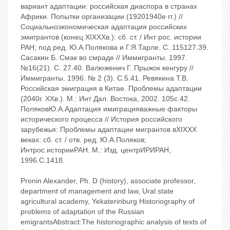
вариант адаптации: российская диаспора в странах
Африки. Попытки организации (1920‬1940е гг.) //
Социальноэкономическая адаптация российских
эмигрантов (конец XIX‬XXв.): сб. ст. / Инт рос. истории
РАН; под ред. Ю.А.Полякова и Г.Я.Тарле. ‬С. 115‬127.39.
Сасакин Б. Смак во смраде // Иммигранты. ‬1997.
‬№16(21). ‬С. 27.40. Валюженич Г. Прыжок кенгуру //
Иммигранты. ‬1996. ‬№ 2 (3). ‬С.5.41. Ревякина Т.В.
Российская эмиграция в Китае. Проблемы адаптации
(20‬40г. ХХв.). ‬М.: Инт Дал. Востока, 2002. ‬105с.42.
ПоляковЮ.А.Адаптация имиграция‬важные факторы
исторического процесса // История российского
зарубежья: Проблемы адаптации мигрантов вXIX‬XX
веках: сб. ст. / отв. ред. Ю.А.Поляков;
Интроc.историиРАН. ‬М.: Изд. центрИРИРАН,
1996.‬C.14‬18.
Pronin Alexander, Ph. D (history), associate professor,
department of management and law, Ural state
agricultural academy, Yekaterinburg Historiography of
problems of adaptation of the Russian
emigrantsAbstract:The historiographic analysis of texts of