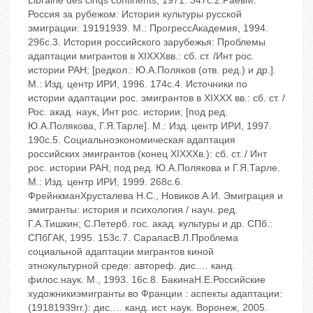
Librairie des cinqs continents, 1971. ‬347c.2.РаевМ.
Россия за рубежом: История культуры русской
эмиграции: 1919‬1939. ‬М.: ПрогрессАкадемия, 1994.
‬296c.3. История российского зарубежья: Проблемы
адаптации мигрантов в XIX‬XXвв.: сб. ст. /Инт рос.
истории РАН; [редкол.: Ю.А.Поляков (отв. ред.) и др.].
‬М.: Изд. центр ИРИ, 1996. ‬174с.4. Источники по
истории адаптации рос. эмигрантов в XIX‬XX вв.: сб. ст. /
Рос. акад. наук, Инт рос. истории; [под ред.
Ю.А.Полякова, Г.Я.Тарле]. ‬М.: Изд. центр ИРИ, 1997.
‬190с.5. Социальноэкономическая адаптация
российских эмигрантов (конец XIX‬XXв.): сб. ст. / Инт
рос. истории РАН; под ред. Ю.А.Полякова и Г.Я.Тарле.
‬М.: Изд. центр ИРИ, 1999. ‬268с.6.
ФрейнкманХрусталева Н.С., Новиков А.И. Эмиграция и
эмигранты: история и психология / науч. ред.
Г.А.Тишкин; С.Петерб. гос. акад. культуры и др. ‬СПб.:
СПбГАК, 1995. ‬153с.7. СарапасВ.Л.Проблема
социальной адаптации мигрантов киной
этнокультурной среде: автореф. диc.… канд.
филоc.наук. ‬М., 1993. ‬16c.8. БакинаН.Е.Российские
художникиэмигранты во Франции : аспекты адаптации:
(1918‬1939гг.): диc.… канд. ист. наук. ‬Воронеж, 2005.