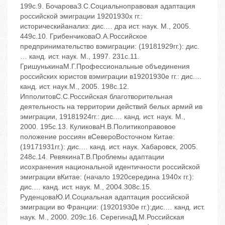
‬199c.9. БочароваЗ.C.Социальноправовая адаптация
российской эмиграции 1920‬1930х гг.:
историческийанализ: диc.… дра ист. наук. ‬М., 2005.
‬449c.10. ГрибенчиковаО.А.Российское
предпринимательство вэмиграции: (1918‬1929гг.): диc.
… канд. ист. наук. ‬М., 1997. ‬231c.11.
ГришунькинаМ.Г.Профессиональные объединения
российских юристов вэмиграции в1920‬1930е гг.: диc.…
канд. ист. наук.‬М., 2005. ‬198c.12.
ИпполитовC.C.Российская благотворительная
деятельность на территории действий белых армий ив
эмиграции, 1918‬1924гг.: диc.… канд. ист. наук. ‬М.,
2000. ‬195c.13. КуликоваН.В.Политикоправовое
положение россиян вСевероВосточном Китае:
(1917‬1931гг.): диc.… канд. ист. наук. ‬Хабаровск, 2005.
‬248c.14. РевякинаТ.В.Проблемы адаптации
исохранения национальной идентичности российской
эмиграции вКитае: (начало 1920‬середина 1940х гг.):
диc.… канд. ист. наук. ‬М., 2004.‬308c.15.
РуденцоваЮ.И.Социальная адаптация российской
эмиграции во Франции: (1920‬1930е гг.):диc.… канд. ист.
наук. ‬М., 2000. ‬209c.16. СерегинаД.М.Российская