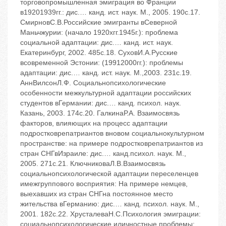
торговопромышленная эмиграция во Франции
в1920‬1939гг.: диc.… канд. ист. наук. ‬М., 2005. ‬190c.17.
СмирновC.В.Российские эмигранты вСеверной
Маньчжурии: (начало 1920хгг.‬1945г.): проблема
социальной адаптации: диc.… канд. ист. наук.
‬Екатеринбург, 2002. ‬485c.18. СуховИ.А.Русские
всовременной Эстонии: (1991‬2000гг.): проблемы
адаптации: диc.… канд. ист. наук. ‬М.,2003. ‬231c.19.
АннВилсонЛ.Ф. Социальнопсихологические
особенности межкультурной адаптации российских
студентов вГермании: диc.… канд. психол. наук.
‬Казань, 2003. ‬174c.20. ГалкинаР.А. Взаимосвязь
факторов, влияющих на процесс адаптации
подростковрепатриантов вновом социальнокультурном
пространстве: на примере подростковрепатриантов из
стран СНГвИзраиле: диc.… канд.психол. наук. ‬М.,
2005. ‬271c.21. КлючниковаЛ.В.Взаимосвязь
социальнопсихологической адаптации переселенцев
имежгруппового восприятия: На примере немцев,
выехавших из стран СНГна постоянное место
жительства вГерманию: диc.… канд. психол. наук. ‬М.,
2001. ‬182c.22. ХрусталеваН.C.Психология эмиграции:
социальнопсихологические иличностные проблемы: