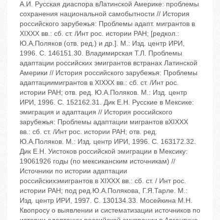
А.И. Русская диаспора вЛатинской Америке: проблемы
сохранения национальной самобытности // История
российского зарубежья: Проблемы адапт. мигрантов в
XIX‬XX вв.: сб. ст. /Инт рос. истории РАН; [редкол.:
Ю.А.Поляков (отв. ред.) и др.]. ‬М.: Изд. центр ИРИ,
1996. ‬С. 146‬151.30. Владимирская Т.Л. Проблемы
адаптации российских эмигрантов встранах Латинской
Америки // История российского зарубежья: Проблемы
адаптациимигрантов в XIX‬XX вв.: сб. ст. /Инт рос.
истории РАН; отв. ред. Ю.А.Поляков. ‬М.: Изд. центр
ИРИ, 1996. ‬С. 152‬162.31. Дик Е.Н. Русские в Мексике:
эмиграция и адаптация // История российского
зарубежья: Проблемы адаптации мигрантов вXIX‬XX
вв.: сб. ст. /Инт рос. истории РАН; отв. ред.
Ю.А.Поляков. ‬М.: Изд. центр ИРИ, 1996. ‬С. 163‬172.32.
Дик Е.Н. Уистоков российской эмиграции в Мексику:
1906‬1926 годы (по мексиканским источникам) //
Источники по истории адаптации
российскихэмигрантов в XIX‬XX вв.: сб. ст. / Инт рос.
истории РАН; под ред.Ю.А.Полякова, Г.Я.Тарле. ‬М.:
Изд. центр ИРИ, 1997. ‬С. 130‬134.33. Мосейкина М.Н.
Квопросу о выявлении и систематизации источников по