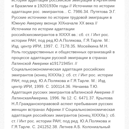
истории адаптации российской эмиграции в Аргентине
и Бразилии в 1920‬1930е годы // Источники по истории
адаптации рос. эмигрантов... С. 79‬86.34. Путятова Э.Г.
Русские источники по истории трудовой эмиграции в
Южную Америку вконце XIX‬начале XX века //
Источники по истории адаптации
российскихэмигрантов в XIX‬XX вв.: сб. ст. / Инт рос.
истории РАН; под ред.Ю.А.Полякова, Г.Я.Тарле. ‬М.:
Изд. центр ИРИ, 1997. ‬С. 71‬78.35. Мосейкина М.Н.
Роль государственных и общественных организаций в
процессе адаптации русской эмиграции в странах
Латинской Америки в1917‬1945гг. //
Социальноэкономическая адаптация российских
эмигрантов (конец XIX‬XXв.): сб. ст. / Инт рос. истории
РАН; под ред. Ю.А.Полякова и Г.Я.Тарле. ‬М.: Изд.
центр ИРИ, 1999. ‬С. 100‬114.36. Нечаева Т.Ю.
Адаптация русских эмигрантов вЛатинской Америке //
ЛатинскаяАмерика. ‬1996. ‬№ 12. ‬С. 64‬71.37. Крылова
Н.Л.Гражданскоправовой аспект пребывания русских
женщин встранах Африки // Социальноэкономическая
адаптация российских эмигрантов (конец XIX‬XXв.): сб.
ст. / Инт рос. истории РАН; под ред. Ю.А.Полякова и
Г.Я.Тарле. ‬С. 241‬252.38. Летнев А.Б. Колониальный