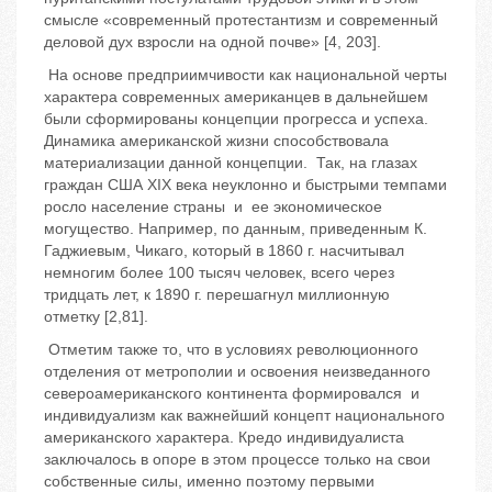
смысле «современный протестантизм и современный
деловой дух взросли на одной почве» [4, 203].
На основе предприимчивости как национальной черты
характера современных американцев в дальнейшем
были сформированы концепции прогресса и успеха.
Динамика американской жизни способствовала
материализации данной концепции. Так, на глазах
граждан США XIX века неуклонно и быстрыми темпами
росло население страны и ее экономическое
могущество. Например, по данным, приведенным К.
Гаджиевым, Чикаго, который в 1860 г. насчитывал
немногим более 100 тысяч человек, всего через
тридцать лет, к 1890 г. перешагнул миллионную
отметку [2,81].
Отметим также то, что в условиях революционного
отделения от метрополии и освоения неизведанного
североамериканского континента формировался и
индивидуализм как важнейший концепт национального
американского характера. Кредо индивидуалиста
заключалось в опоре в этом процессе только на свои
собственные силы, именно поэтому первыми