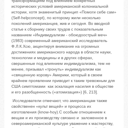
трансформациям под влиянием конкретных
исторических условий американской колониальной
истории, хотя знаменитый принцип «Помоги себе сам»
(Self-helpconcept), по которому жили несколько
поколений американцев, жив и сегодня. Во вводной
статье к сборнику своих трудов с показательным
названием «Индивидуализм - обоюдоострый меч»
(1983) современный американский исследователь
Ф.Л.К.Хсю, акцентируя внимание на огромных
достижениях американского народа в области науки,
технологии и медицины и в других сферах,
свершенные под влиянием индивидуализма, тем не
менее, призывал «тронуть» индивидуализм как
«священную корову» Америки, который в своем
крайнем проявлении приводит к таким тревожным для
США симптомами как эскалация насилия в обществе
и его разобщенность («атомизация») [6, 213].
Исследователи отмечают, что американцам также
свойственен «культ вещей» и процесса их
изготовления (know-hoy).С особым отношением к
вещам и их производству связано и заложенное в
североамериканской культуре уважение к мастерству,