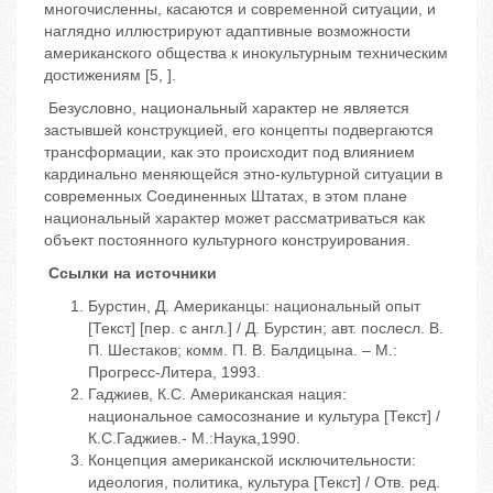
многочисленны, касаются и современной ситуации, и
наглядно иллюстрируют адаптивные возможности
американского общества к инокультурным техническим
достижениям [5, ].
Безусловно, национальный характер не является
застывшей конструкцией, его концепты подвергаются
трансформации, как это происходит под влиянием
кардинально меняющейся этно-культурной ситуации в
современных Соединенных Штатах, в этом плане
национальный характер может рассматриваться как
объект постоянного культурного конструирования.
Ссылки на источники
Бурстин, Д. Американцы: национальный опыт
[Текст] [пер. с англ.] / Д. Бурстин; авт. послесл. В.
П. Шестаков; комм. П. В. Балдицына. – М.:
Прогресс-Литера, 1993.
Гаджиев, К.С. Американская нация:
национальное самосознание и культура [Текст] /
К.С.Гаджиев.- М.:Наука,1990.
Концепция американской исключительности:
идеология, политика, культура [Текст] / Отв. ред.