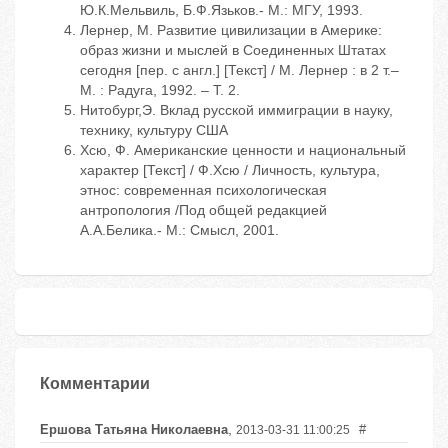
Ю.К.Мельвиль, Б.Ф.Язьков.- М.: МГУ, 1993.
Лернер, М. Развитие цивилизации в Америке:
образ жизни и мыслей в Соединенных Штатах
сегодня [пер. с англ.] [Текст] / М. Лернер : в 2 т.–
М. : Радуга, 1992. – Т. 2.
Нитобург,Э. Вклад русской иммиграции в науку,
технику, культуру США
Хсю, Ф. Американские ценности и национальный
характер [Текст] / Ф.Хсю / Личность, культура,
этнос: современная психологическая
антропология /Под общей редакцией
А.А.Белика.- М.: Смысл, 2001.
Комментарии
,
Ершова Татьяна Николаевна
#
2013-03-31 11:00:25