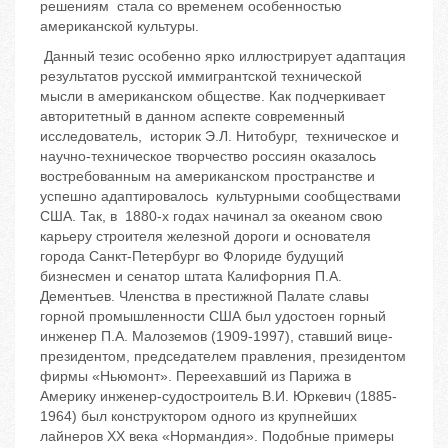
решениям стала со временем особенностью
американской культуры.
Данный тезис особенно ярко иллюстрирует адаптация
результатов русской иммигрантской технической
мысли в американском обществе. Как подчеркивает
авторитетный в данном аспекте современный
исследователь, историк Э.Л. Нитобург, техническое и
научно-техническое творчество россиян оказалось
востребованным на американском пространстве и
успешно адаптировалось культурными сообществами
США. Так, в 1880-х годах начинал за океаном свою
карьеру строителя железной дороги и основателя
города Санкт-Петербург во Флориде будущий
бизнесмен и сенатор штата Калифорния П.А.
Дементьев. Членства в престижной Палате славы
горной промышленности США был удостоен горный
инженер П.А. Малоземов (1909-1997), ставший вице-
президентом, председателем правления, президентом
фирмы «Ньюмонт». Переехавший из Парижа в
Америку инженер-судостроитель В.И. Юркевич (1885-
1964) был конструктором одного из крупнейших
лайнеров XX века «Нормандия». Подобные примеры