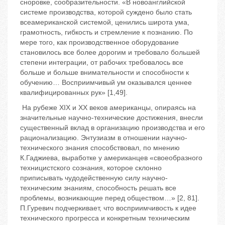
сноровке, сообразительности. «В новоанглийской
системе производства, которой суждено было стать
всеамериканской системой, ценились широта ума,
грамотность, гибкость и стремление к познанию. По
мере того, как производственное оборудование
становилось все более дорогим и требовало большей
степени интеграции, от рабочих требовалось все
больше и больше внимательности и способности к
обучению… Восприимчивый ум оказывался ценнее
квалифицированных рук» [1,49].
На рубеже XIX и XX веков американцы, опираясь на
значительные научно-технические достижения, внесли
существенный вклад в организацию производства и его
рационализацию. Энтузиазм в отношении научно-
технического знания способствовал, по мнению
К.Гаджиева, выработке у американцев «своеобразного
техницистского сознания, которое склонно
приписывать чудодейственную силу научно-
техническим знаниям, способность решать все
проблемы, возникающие перед обществом…» [2, 81].
П.Гуревич подчеркивает, что восприимчивость к идее
технического прогресса и конкретным техническим