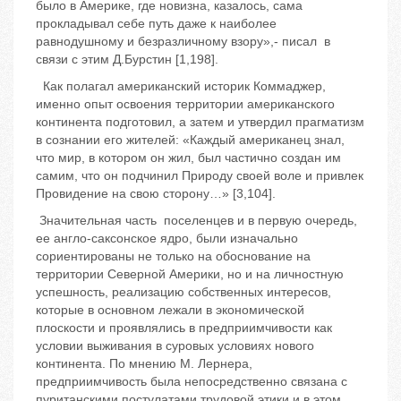
было в Америке, где новизна, казалось, сама
прокладывал себе путь даже к наиболее
равнодушному и безразличному взору»,- писал в
связи с этим Д.Бурстин [1,198].
Как полагал американский историк Коммаджер,
именно опыт освоения территории американского
континента подготовил, а затем и утвердил прагматизм
в сознании его жителей: «Каждый американец знал,
что мир, в котором он жил, был частично создан им
самим, что он подчинил Природу своей воле и привлек
Провидение на свою сторону…» [3,104].
Значительная часть поселенцев и в первую очередь,
ее англо-саксонское ядро, были изначально
сориентированы не только на обоснование на
территории Северной Америки, но и на личностную
успешность, реализацию собственных интересов,
которые в основном лежали в экономической
плоскости и проявлялись в предприимчивости как
условии выживания в суровых условиях нового
континента. По мнению М. Лернера,
предприимчивость была непосредственно связана с
пуританскими постулатами трудовой этики и в этом