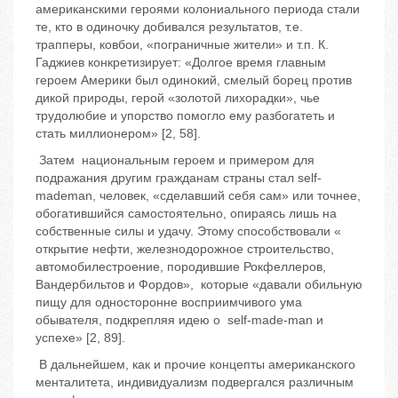
американскими героями колониального периода стали
те, кто в одиночку добивался результатов, т.е.
трапперы, ковбои, «пограничные жители» и т.п. К.
Гаджиев конкретизирует: «Долгое время главным
героем Америки был одинокий, смелый борец против
дикой природы, герой «золотой лихорадки», чье
трудолюбие и упорство помогло ему разбогатеть и
стать миллионером» [2, 58].
Затем национальным героем и примером для
подражания другим гражданам страны стал self-
mademan, человек, «сделавший себя сам» или точнее,
обогатившийся самостоятельно, опираясь лишь на
собственные силы и удачу. Этому способствовали «
открытие нефти, железнодорожное строительство,
автомобилестроение, породившие Рокфеллеров,
Вандербильтов и Фордов», которые «давали обильную
пищу для односторонне восприимчивого ума
обывателя, подкрепляя идею о self-made-man и
успехе» [2, 89].
В дальнейшем, как и прочие концепты американского
менталитета, индивидуализм подвергался различным