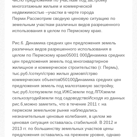
число предложений по участкам под застройку
многоэтажным жильем и коммерческой
недвижимостью –участки в черте города
Перми.Рассмотрим сводную ценовую ситуацию по
земельным участкам различных видов разрешенного
использования в целом по Пермскому краю.
Рис.6. Динамика средних цен предложения земель
различных видов разрешенного использования в
целом по Пермскому краю05001 000Динамика средних
цен предложения земель под многоквартирное
жилищное и коммерческое строительство (г. Пермь),
тыс.руб./соткуп/стрво жилых домовп/стрво
коммерческих объектов050100Динамика средних цен
предложения земель под малоэтажную застройку,
тыс.руб./соткуземли под ИЖСземли под ЛПХземли
сельхозугодийземли под садоводствоИсходя из данных
рис.6,можно заметить, что в течение 2011 г. на
пермском земельном рынке наблюдались
незначительные ценовые колебания, в целом же
ценовая ситуация оставалась стабильной. В 2012 и
2013 гг. по большинству земельных участков цены
предложения оставались на прежнем уровне, однако