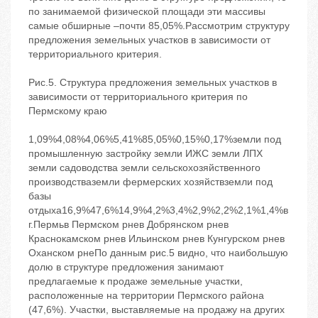
по занимаемой физической площади эти массивы
самые обширные –почти 85,05%.Рассмотрим структуру
предложения земельных участков в зависимости от
территориального критерия.
Рис.5. Структура предложения земельных участков в
зависимости от территориального критерия по
Пермскому краю
1,09%4,08%4,06%5,41%85,05%0,15%0,17%земли под
промышленную застройку земли ИЖС земли ЛПХ
земли садоводства земли сельскохозяйственного
производстваземли фермерских хозяйствземли под
базы
отдыха16,9%47,6%14,9%4,2%3,4%2,9%2,2%2,1%1,4%в
г.Пермьв Пермском рнев Добрянском рнев
Краснокамском рнев Ильинском рнев Кунгурском рнев
Оханском рнеПо данным рис.5 видно, что наибольшую
долю в структуре предложения занимают
предлагаемые к продаже земельные участки,
расположенные на территории Пермского района
(47,6%). Участки, выставляемые на продажу на других