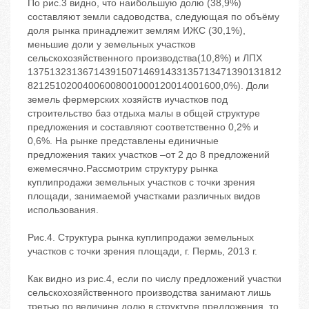
По рис.3 видно, что наибольшую долю (38,9%)
составляют земли садоводства, следующая по объёму
доля рынка принадлежит землям ИЖС (30,1%),
меньшие доли у земельных участков
сельскохозяйственного производства(10,8%) и ЛПХ
1375132313671439150714691433135713471390131812
82125102004006008001000120014001600,0%). Доли
земель фермерских хозяйств иучастков под
строительство баз отдыха малы в общей структуре
предложения и составляют соответственно 0,2% и
0,6%. На рынке представлены единичные
предложения таких участков –от 2 до 8 предложений
ежемесячно.Рассмотрим структуру рынка
куплипродажи земельных участков с точки зрения
площади, занимаемой участками различных видов
использования.
Рис.4. Структура рынка куплипродажи земельных
участков с точки зрения площади, г. Пермь, 2013 г.
Как видно из рис.4, если по числу предложений участки
сельскохозяйственного производства занимают лишь
третью по величине долю в структуре предложения, то