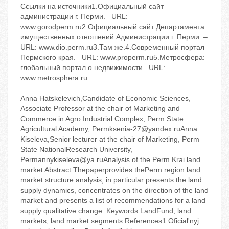
Ссылки на источники1.Официальный сайт
администрации г. Перми. –URL:
www.gorodperm.ru2.Официальный сайт Департамента
имущественных отношений Администрации г. Перми. –
URL: www.dio.perm.ru3.Там же.4.Современный портал
Пермского края. –URL: www.properm.ru5.Метросфера:
глобальный портал о недвижимости.–URL:
www.metrosphera.ru
Anna Hatskelevich,Candidate of Economic Sciences,
Associate Professor at the chair of Marketing and
Commerce in Agro Industrial Complex, Perm State
Agricultural Academy, Permksenia-27@yandex.ruAnna
Kiseleva,Senior lecturer at the chair of Marketing, Perm
State NationalResearch University,
Permannykiseleva@ya.ruAnalysis of the Perm Krai land
market Abstract.Thepaperprovides thePerm region land
market structure analysis, in particular presents the land
supply dynamics, concentrates on the direction of the land
market and presents a list of recommendations for a land
supply qualitative change. Keywords:LandFund, land
markets, land market segments.References1.Oficial'nyj