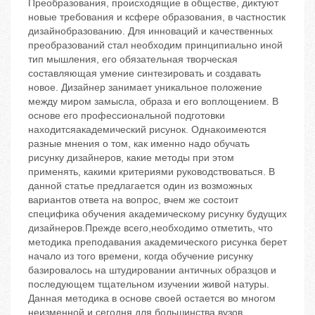
Преобразования, происходящие в обществе, диктуют новые требования и ксфере образования, в частностик дизайнобразованию. Для инноваций и качественных преобразований стал необходим принципиально иной тип мышления, его обязательная творческая составляющая ‬умение синтезировать и создавать новое. Дизайнер занимает уникальное положение между миром замысла, образа и его воплощением. В основе его профессиональной подготовки находитсяакадемический рисунок. Однакоимеются разные мнения о том, как именно надо обучать рисунку дизайнеров, какие методы при этом применять, какими критериями руководствоваться. В данной статье предлагается один из возможных вариантов ответа на вопрос, вчем же состоит специфика обучения академическому рисунку будущих дизайнеров.Прежде всего,необходимо отметить, что методика преподавания академического рисунка берет начало из того времени, когда обучение рисунку базировалось на штудировании античных образцов и последующем тщательном изучении живой натуры. Данная методика в основе своей остается во многом неизменной и сегодня для большинства вузов, осуществляющих художественную подготовку студентов. Однако при подготовке дизайнеровследует учитывать:помимо тогочто обучение рисунку дает навыки композиционного мышления, развивает художественный вкус, формирует пространственное видение объектов и т.д., оно еще и оказывает влияние на умение отбирать необходимое для будущей проектной работы содержание, т.е.,когда студент рисует, происходит сортировка информации, ведущей к проектным идеям [1]. Следовательно, умение рисовать и в дизайне является одним из важнейших условий свободы творчества. И чтобы достичь свободного выражения идей средствами рисунка, студентам необходимо освоить ряд методических принципов академического рисунка с учетом специфики подготовки дизайнеров.Наиболее общий методический принцип выполнения академических рисунков ‬это последовательность в работе над рисунком. Этот принцип также подразумевает обеспечение некоторых частных принципов учебного рисования: выполнение рисунка от общего к деталям, от больших форм к более мелким, от главного к второстепенному.Соблюдая методическую последовательность,на начальной стадии выполнения рисунка необходимо осваиватьпринцип композиции изображения. Важной задачей при решении композиции изображения на листе бумаги является выбор точки зрения на объект, что во многом и определяет успех в работе над рисунком. Важно с первых учебных занятий убедить студентов, что выбор формата, точки зрения и правильная, убедительная компоновка самого изображения на листе бумаги есть неотъемлемая часть выполнения рисунка, и онане может быть одинаковойпри разных заданиях и разных задачах, которые стоят перед рисующими.Для того чтобы свободно пользоваться пространством в композиционном построении изображения, необходимо учить студентов с самого начала всегда следить за соотношением размеров. В дизайне вопрос отношений‬один из главных. Дизайнер все время встречается с соотношениями размеров, масс, силы тона и т.д. В силу условности рисунка это означает, что то или иное изображение объекта верно не абсолютно, как он существует в натуре, а относительно. Сам по себе размер и тон на изображении часто бывает меньше, слабее,чем в натуре, потому что диапазон от самого малого до самого большого в размере и тоне гораздо больше, чем в изобразительных средствах рисовальщика. Возможности рисунка в том и заключаются, чтобынебольшими средствами можно передать многообразие действительности. Задача педагога‬научить студентов использовать изобразительные средства рисунка, видеть и оценивать перспективу форм, работать отношениями.Методический принцип выполнения академического рисунка, который для будущих дизайнеров является основополагающим,‬это принцип конструктивного анализа формы изображаемого объекта. Проектируя изделие, дизайнер должен учитывать взаимосвязь ее элементов не только в пространственном, но и в конструктивном, структурном отношении. Отсюда вытекает необходимость постановки в обучении рисунку аналитических задач. Студенты должны научиться анализировать средствами графики логику и закономерности конструкции, формообразования в пространстве и выявлять эти закономерности в рисунке. У будущего дизайнера должно быть развито чувство формы, умение организовать ее и интерпретировать в соответствии с проектной задачей.Особенности освоения аналитикоконструктивного подхода к выполнению рисунка заключаются в том, что он требует от студента строгого логического суждения, точности, умения мыслить в процессе работы в связи с решаемыми задачами, представлять в пространстве взаимосвязанность и соотношения частей предметов.Для более убедительного выявления формы рисуемого объекта применяется принцип тонального решения рисунка, основанный на закономерностях освещения. Теорию теней, тоновой рисунок, как и конструкцию формы, полезно изучать на примере гипсовых предметов. Норисунки гипсовых предметов должны стать подводящими к умению правильно рисовать обычные реальные предметы, воспроизводить средствами рисунка фактуры различных материалов. Распределение светлых и темных пятен в рисунке, обозначающих освещенность формы, необходимо проводить через конструктивный анализ. Именно такой подход определил условность в передаче освещения в рисунках при подготовке дизайнеров.Выполняя требования методической последовательности ведения рисунка, необходимо соблюдать еще один принцип, который относится к созданию целостности изображения. Исчерпывающее пояснение этого принципа дает П.Я.Павлинов, в частности,он пишет: ©Что такое целостность в изображении? В рисунке‬это подчинение всех частей одной общей форме, одной идее, одному плану. Когда печник складывает печь, то дымоходы в начале его работы представляются какимито несвязанными между собой каналами в толще строящейся печи. Дымоходами сделаются они только при завершении всей работы, когда, соединившись в вершине печи в один непрерывный от топки до трубы ход, он примет свою настоящую форму. Печник должен предвидеть общую идею устройства печи с момента укладывания первого кирпича: каждый кирпич должен класться в соответствии с общим планом печи; во всякий момент работы каждая новая детальная форма должна строиться в точной зависимости от общей цельной формы сооружения. Если печник о целой окончательной форме печи не думает с самого начала, у него печи не получится. Так и в рисунке. Мы не можем сразу одним жестом построить рисунок. Мы поневоле строим его постепенно, как сооружение из кирпичей,‬линиями, точками, пятнами. И необходимость удерживать каждое свое движение карандашом по бумаге в подчинении общей идее изображения‬непременное условие добиться целостностиª [2].Невозможно представить себе дизайнерское решение проекта, в котором не было бы концепции, образного начала, идейного замысла. Этотпринцип можно сформулироватькак принцип художественнообразного решения рисунка. Художественный образ формируется в процессе проведения предпроектного исследования. Это этап, по результатам которого в процессе поисков рождается концептуальное решение проекта. Выполнение поискового ряда является творческим процессом, следующие этапы уже в большей степени относятся к технической стороне дела. Рисующий,нашедший пластическое выражение идеи и сформулировавший концепцию,выбирает выразительные средства и задает технику для более яркого выражения идеи. Конечно, эти задачи решаются в основном на композиции и проектировании, но и курс рисунка должен вносить свой вклад в этот процесс. Задания по рисунку и решаемые задачи должны быть нацелены на осознание и практическое применение таких понятий, как динамика и статика, ритм и метр, симметрия и асимметрия, контраст и нюанс, целостность и завершенность. Все это непосредственно связано с выразительностью рисунка. Выразительность рисунка,в свою очередь,зависит от композиционного решения рисунка, конструктивного анализа формы, светотени и грамотного применения изобразительных материалов. Л.Г.Медведев отмечает, что ©ценность учебного рисунка определяется степенью соответствия двух сторон: одна сторона связана с его выразительностью, другая‬с техникоаналитическими знаниями. В изобразительной деятельности эти два начала неразделимыª [3]. В.П.Зинченко дает такую последовательность данного процесса: ©от нагляднодейственного к нагляднообразному и далее к художественно образному мышлению‬таков путь развития творческих способностей, связанных с отражением действительности в форме художественных образовª [4].Для тогочтобы студенты приобрели большую способность к оперированию образами,необходимо развивать у них способности к мысленному рисованию. О необходимости мысленно формируемого графического изображения с предварительным проговариванием выполняемых действий говорилось давно. Еще Энгр указывал, что ©надо рисовать беспрестанно, рисовать глазами, когда нет возможностирисовать карандашомª [5]. П.П.Чистяков определял рисование как мыслительный процесс и постоянно подчеркивал, что рисовать ‬это рассуждать [6]. Исходя из этого, можно выделить следующий методический принцип, а именно принцип мысленного рисования. Формирование зрительных представлений, мысленное рисование вообще в этом случае становятся необходимым условием успешного обучения рисунку. Эксперименты Е.И.Игнатьева [7] в свое время также доказали, что нельзя мысленно изобразить предмет, если у учащихся не будет ясного представления о самом процессе изображения и условий, при которых он происходит.Для того чтобы студенты смогли увидеть мысленно нарисованное четкое изображение натуры, можно выполнить упражнение промежуточного характера, способствующее побуждениюстудентов к активной мыслительной и графической деятельности, напримернабросок или, как их сейчас часто называют, скетч (англ.sketch, буквально‬эскиз, набросок, зарисовка). Как известно, набросок‬это быстрая,лаконичная зарисовка натуры. Задание выполнить краткосрочный набросок подталкивает студентов к предварительному мысленному набрасыванию изображения. Развитие быстроты мыслительных действий активизирует психические процессы в