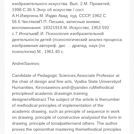
изобразительного искусства. Вып. 2.‬М.:Прометей,
1998.‬С.36.5.Энгр об искусстве / сост.
А.Н.Изергина.‬М.:Издво Акад. худ. СССР, 1962.‬С.
56.6.ЧистяковП.П. Письма, записные книжки,
воспоминания. 1832‬1919.‬М.:Искусство, 1953.‬592
с.7.ИгнатьевЕ.И. Психология изобразительной
деятельности детей (психологический анализ процесса
изображения:автореф. дис … драпед. наук (по
психологии).‬М., 1961.‬40 с.
AndreiSavinov,
Candidate of Pedagogic Sciences,Associate Professor at
the chair of design and fine arts, Vyatka State Universityof
Humanities, Kirovsawinov.andr@yandex.ruMethodical
principlesof academic drawingin training
designersAbstract.The subject of the article is thenumber
of methodical principles of implementation of the
academic drawing, such as principle of sequence in work
on drawing, principle of constructive analysisof the form in
drawing, principle of tonalpatternand others. The author
proves the opinionthat mastering themethodical principles