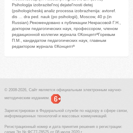
Psihologija izobrazitel'noj dejatel'nosti detej
(psihologicheskij analiz processa izobrazhenija: avtoref.
dis … dra ped. nauk (po psihologii), Moscow, 40 p.(in
Russian).Рекомендовано к публикации:Некрасовой Г.Н.,
доктором педагогических наук, профессором, членом
редакционной коллегии журнала ©КонцептªГоревым
П.М., кандидатом педагогических наук, главным
редактором журнала ©Концептª
© 2008-2026, Сайт является
официальным электронным
научно-
методическим изданием.
Зарегистрирован в Федеральной службе по надзору в сфере связи,
информационных технологий и массовых коммуникаций.
Регистрационный номер и дата принятия решения о регистрации:
серия Эл № ФС77-78575 от 08 июля 2020 г