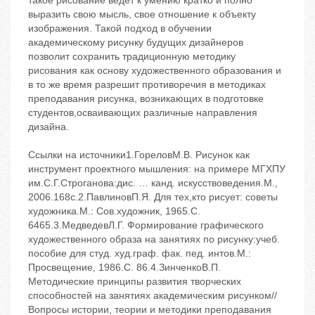
Ссылки на источники1.ГореловМ.В. Рисунок как
инструмент проектного мышления: на примере МГХПУ
им.С.Г.Строганова:дис. … канд. искусствоведения.‬М.,
2006.‬168с.2.ПавлиновП.Я. Для тех,кто рисует: советы
художника.‬М.: Сов.художник, 1965.‬С.
64‬65.3.МедведевЛ.Г. Формирование графического
художественного образа на занятиях по рисунку:учеб.
пособие для студ. худ.граф. фак. пед. интов.‬М.:
Просвещение, 1986.‬С. 86.4.ЗинченкоВ.П.
Методические принципы развития творческих
способностей на занятиях академическим рисунком//
Вопросы истории, теории и методики преподавания