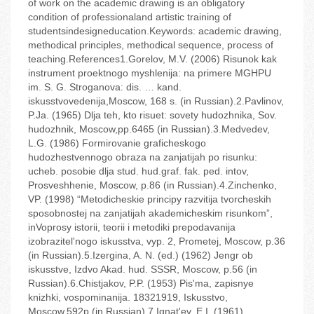
of work on the academic drawing is an obligatory
condition of professionaland artistic training of
studentsindesigneducation.Keywords: academic drawing,
methodical principles, methodical sequence, process of
teaching.References1.Gorelov, M.V. (2006) Risunok kak
instrument proektnogo myshlenija: na primere MGHPU
im. S. G. Stroganova: dis. … kand.
iskusstvovedenija,Moscow, 168 s. (in Russian).2.Pavlinov,
P.Ja. (1965) Dlja teh, kto risuet: sovety hudozhnika, Sov.
hudozhnik, Moscow,pp.64‬65 (in Russian).3.Medvedev,
L.G. (1986) Formirovanie graficheskogo
hudozhestvennogo obraza na zanjatijah po risunku:
ucheb. posobie dlja stud. hud.graf. fak. ped. intov,
Prosveshhenie, Moscow, p.86 (in Russian).4.Zinchenko,
VP. (1998) “Metodicheskie principy razvitija tvorcheskih
sposobnostej na zanjatijah akademicheskim risunkom”,
inVoprosy istorii, teorii i metodiki prepodavanija
izobrazitel'nogo iskusstva, vyp. 2, Prometej, Moscow, p.36
(in Russian).5.Izergina, A. N. (ed.) (1962) Jengr ob
iskusstve, Izdvo Akad. hud. SSSR, Moscow, p.56 (in
Russian).6.Chistjakov, P.P. (1953) Pis'ma, zapisnye
knizhki, vospominanija. 1832‬1919, Iskusstvo,
Moscow,592p.(in Russian).7.Ignat'ev, E.I. (1961)