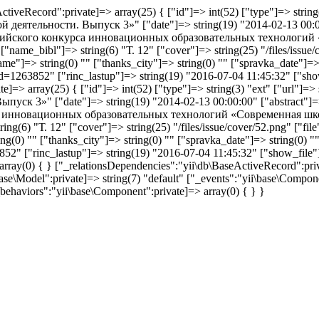
tiveRecord":private]=> array(25) { ["id"]=> int(52) ["type"]=> string
ятельности. Выпуск 3»" ["date"]=> string(19) "2014-02-13 00:00:
российского конкурса инновационных образовательных техноло
name_bibl"]=> string(6) "Т. 12" ["cover"]=> string(25) "/files/issue/
_name"]=> string(0) "" ["thanks_city"]=> string(0) "" ["spravka_date"]=
eid=1263852" ["rinc_lastup"]=> string(19) "2016-07-04 11:45:32" ["show
ate]=> array(25) { ["id"]=> int(52) ["type"]=> string(3) "ext" ["url"
ск 3»" ["date"]=> string(19) "2014-02-13 00:00:00" ["abstract"]
рса инновационных образовательных технологий «Современная 
g(6) "Т. 12" ["cover"]=> string(25) "/files/issue/cover/52.png" ["fil
ring(0) "" ["thanks_city"]=> string(0) "" ["spravka_date"]=> string(0
63852" ["rinc_lastup"]=> string(19) "2016-07-04 11:45:32" ["show_file"]
> array(0) { } ["_relationsDependencies":"yii\db\BaseActiveRecord":pr
se\Model":private]=> string(7) "default" ["_events":"yii\base\Compone
behaviors":"yii\base\Component":private]=> array(0) { } }