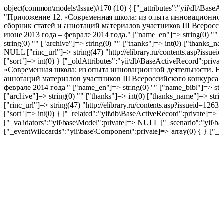
object(common\models\Issue)#170 (10) { ["_attributes":"yii\db\BaseAc
"Приложение 12. «Современная школа: из опыта инновационной де
сборник статей и аннотаций материалов участников III Все
июне 2013 года – феврале 2014 года." ["name_en"]=> string(0) "" ["
string(0) "" ["archive"]=> string(0) "" ["thanks"]=> int(0) ["thanks
NULL ["rinc_url"]=> string(47) "http://elibrary.ru/contents.asp?issu
["sort"]=> int(0) } ["_oldAttributes":"yii\db\BaseActiveRecord":priv
«Современная школа: из опыта инновационной деятельности. Выпу
аннотаций материалов участников III Всероссийского конку
феврале 2014 года." ["name_en"]=> string(0) "" ["name_bibl"]=> strin
["archive"]=> string(0) "" ["thanks"]=> int(0) ["thanks_name"]=> st
["rinc_url"]=> string(47) "http://elibrary.ru/contents.asp?issueid=12
["sort"]=> int(0) } ["_related":"yii\db\BaseActiveRecord":private]=
["_validators":"yii\base\Model":private]=> NULL ["_scenario":"yii\ba
["_eventWildcards":"yii\base\Component":private]=> array(0) { } ["_