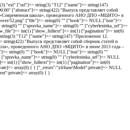
(3) "ext" ["url"]=> string(3) "T12" ["name"]=> string(147)
00" ["abstract"]=> string(422) "Выпуск представляет собой
гий «Современная школа», проведенного АНО ДПО «МЦИТО» в
cover/52.png" ["file"]=> string(0) "" ["book"]=> NULL ["issn"]=>
> string(0) "" ["spravka_name"]=> string(0) "" ["cyberleninka_url"]=>
_file"]=> int(1) ["show_fulltext"]=> int(1) ["pagination"]=> int(0)
]=> string(3) "T12" ["name"]=> string(147) "Приложение 12.
=> string(422) "Выпуск представляет собой сборник статей и
школа», проведенного АНО ДПО «МЦИТО» в июне 2013 года –
e"]=> string(0) "" ["book"]=> NULL ["issn"]=> string(0) ""
) "" ["spravka_name"]=> string(0) "" ["cyberleninka_url"]=> NULL
=> int(1) ["show_fulltext"]=> int(1) ["pagination"]=> int(0)
ivate]=> array(0) { } ["_errors":"yii\base\Model":private]=> NULL
nt":private]=> array(0) { }