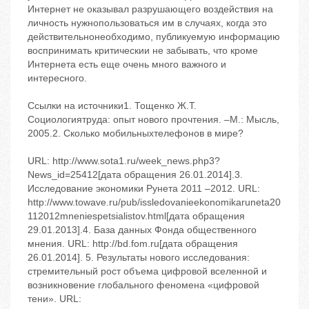
Интернет не оказывал разрушающего воздействия на
личность нужнопользоваться им в случаях, когда это
действительнонеобходимо, публикуемую информацию
воспринимать критическии не забывать, что кроме
Интернета есть еще очень много важного и
интересного.
Ссылки на источники1. Тощенко Ж.Т.
Социологиятруда: опыт нового прочтения. –М.: Мысль,
2005.2. Сколько мобильныхтелефонов в мире?
URL: http://www.sota1.ru/week_news.php3?
News_id=25412[дата обращения 26.01.2014].3.
Исследование экономики Рунета 2011 –2012. URL:
http://www.towave.ru/pub/issledovanieekonomikaruneta20
112012mneniespetsialistov.html[дата обращения
29.01.2013].4. База данных Фонда общественного
мнения. URL: http://bd.fom.ru[дата обращения
26.01.2014]. 5. Результаты нового исследования:
стремительный рост объема цифровой вселенной и
возникновение глобального феномена «цифровой
тени». URL: