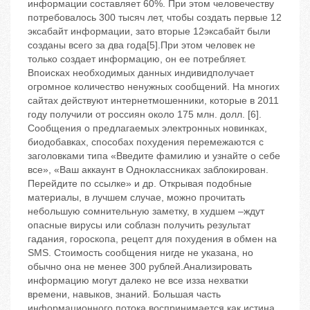
информации составляет 60%. При этом человечеству
потребовалось 300 тысяч лет, чтобы создать первые 12
эксабайт информации, зато вторые 12эксабайт были
созданы всего за два года[5].При этом человек не
только создает информацию, он ее потребляет.
Впоисках необходимых данных индивидполучает
огромное количество ненужных сообщений. На многих
сайтах действуют интернетмошенники, которые в 2011
году получили от россиян около 175 млн. долл. [6].
Сообщения о предлагаемых электронных новинках,
биодобавках, способах похудения перемежаются с
заголовками типа «Введите фамилию и узнайте о себе
все», «Ваш аккаунт в Одноклассниках заблокирован.
Перейдите по ссылке» и др. Открывая подобные
материалы, в лучшем случае, можно прочитать
небольшую сомнительную заметку, в худшем –ждут
опасные вирусы или соблазн получить результат
гадания, гороскопа, рецепт для похудения в обмен на
SMS. Стоимость сообщения нигде не указана, но
обычно она не менее 300 рублей.Анализировать
информацию могут далеко не все изза нехватки
времени, навыков, знаний. Большая часть
информационного потока воспринимается как истина.