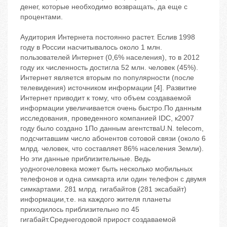
денег, которые необходимо возвращать, да еще с
процентами.
Аудитория Интернета постоянно растет. Еслив 1998
году в России насчитывалось около 1 млн.
пользователей Интернет (0,6% населения), то в 2012
году их численность достигла 52 млн. человек (45%).
Интернет является вторым по популярности (после
телевидения) источником информации [4]. Развитие
Интернет приводит к тому, что объем создаваемой
информации увеличивается очень быстро.По данным
исследования, проведенного компанией IDC, к2007
году было создано 1По данным агентстваU.N. telecom,
подсчитавшим число абонентов сотовой связи (около 6
млрд. человек, что составляет 86% населения Земли).
Но эти данные приблизительные. Ведь
уодногочеловека может быть несколько мобильных
телефонов и одна симкарта или один телефон с двумя
симкартами. 281 млрд. гигабайтов (281 эксабайт)
информации,т.е. на каждого жителя планеты
приходилось приблизительно по 45
гигабайт.Среднегодовой прирост создаваемой