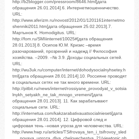
http://b2blogger.com/pressroom/8646.html[дата
обращения 26.01.2014].6. Интернетмошенничество.
URL:
http://www.aferizm.ru/novost/2012/01/1201161internetmo
shenniki2011.htm[дата обращения 25.02.2013].7.
Мартынов К. Homodigitus. URL:
http://fom.ru/SMIiinternet/10025#[дата обращения
28.01.2013].8. Осипов Ю.М. Кризис –время
разочарований, прозрений и надежд // Философия
хозяйства. –2009. –№ 3.9. Доходы социальных сетей.
URL:
http://wu3uk.ru/computer/internet/dohodysocialnyhsetey.h
tml[дата обращения 28.01.2014].10. Россияне проводят
в социальных сетях не так много времени. URL:
http://pitbit.ru/news/internet/rossiyane_provodyat_v_sotsia
lnykh_setyakh_ne_tak_mnogo_vremeni/[дата
обращения 28.01.2013]. 11. Как зарабатывают
социальные сети. URL:
http://internetua.com/kakzarabativauatsocialnieseti[дата
обращения 28.01.2014]. 12. Цифровой след и
цифровая тень –новая угроза для человечества. URL:
http://www.hwp.ru/articles/TSifrovaya_ten_i_tsifrovoy_sled
___novaya_ugroza_dlya_chelovechestva_21/viewtopic.ph