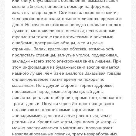
или книгу, опубликовать объявления, высказать свои
мысли в блогах, попросить помощи на форумах,
заказать товар на дом. Скачивая электронные книги,
человек экономит значительное количество времени и
денег. Но качество этих книг нередко оставляет желать
лучшего: многочисленные опечатки, невычитанные
фрагменты текста с грамматическими и речевыми
ошибками, потерянные абзацы, а то и целые
страницы. Запах, красочная обложка, возможность
пролистать страницы, загнутые уголки, подчеркивая,
закладки –всего этого электронная книга лишена. При
этом информация из бумажных книг воспринимается
намного лучше, чем из ее аналогов.Заказывая товары
онлайн,человекне тратит время на походы по
магазинам. Но с другой стороны, теряет здоровье,
просиживая перед компьютером целый день,
лишается реального общения, кроме того, с легкостью
тратит деньги. Покупки через Интернет чаще всего
оплачиваются пластиковыми карточками, а с
«невидимыми» деньгами легче расстаться, чем с
реальными. Кредитные карты, при помощи которых
можно расплачиваться в магазинах, провоцируют
незапланированные покупки, трату незаработанных