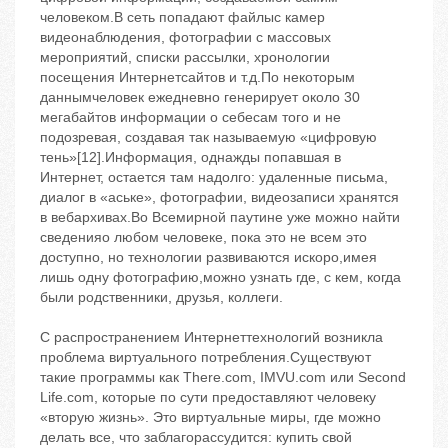
человеком.В сеть попадают файлыс камер
видеонаблюдения, фотографии с массовых
мероприятий, списки рассылки, хронологии
посещения Интернетсайтов и т.д.По некоторым
даннымчеловек ежедневно генерирует около 30
мегабайтов информации о себесам того и не
подозревая, создавая так называемую «цифровую
тень»[12].Информация, однажды попавшая в
Интернет, остается там надолго: удаленные письма,
диалог в «аське», фотографии, видеозаписи хранятся
в вебархивах.Во Всемирной паутине уже можно найти
сведенияо любом человеке, пока это не всем это
доступно, но технологии развиваются искоро,имея
лишь одну фотографию,можно узнать где, с кем, когда
были родственники, друзья, коллеги.
С распространением Интернеттехнологий возникла
проблема виртуального потребления.Существуют
такие программы как There.com, IMVU.com или Second
Life.com, которые по сути предоставляют человеку
«вторую жизнь». Это виртуальные миры, где можно
делать все, что заблагорассудится: купить свой