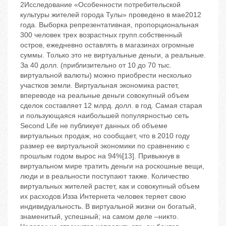
2Исследование «Особенности потребительской
культуры жителей города Тулы» проведено в мае2012
года. Выборка репрезентативная, пропорциональная
300 человек трех возрастных групп.собственный
остров, ежедневно оставлять в магазинах огромные
суммы. Только это не виртуальные деньги, а реальные.
За 40 долл. (приблизительно от 10 до 70 тыс.
виртуальной валюты) можно приобрести несколько
участков земли. Виртуальная экономика растет,
впереводе на реальные деньги совокупный объем
сделок составляет 12 млрд. долл. в год. Самая старая
и пользующаяся наибольшей популярностью сеть
Second Life не публикует данных об объеме
виртуальных продаж, но сообщает, что в 2010 году
размер ее виртуальной экономики по сравнению с
прошлым годом вырос на 94%[13]. Привыкнув в
виртуальном мире тратить деньги на роскошные вещи,
люди и в реальности поступают также. Количество
виртуальных жителей растет, как и совокупный объем
их расходов.Изза Интернета человек теряет свою
индивидуальность. В виртуальной жизни он богатый,
знаменитый, успешный; на самом деле –никто.