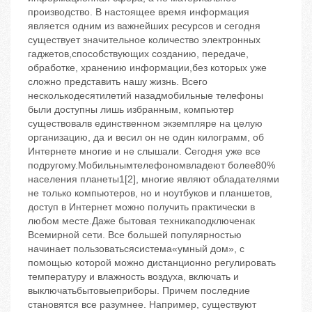
производство. В настоящее время информация
является одним из важнейших ресурсов и сегодня
существует значительное количество электронных
гаджетов,способствующих созданию, передаче,
обработке, хранению информации,без которых уже
сложно представить нашу жизнь. Всего
несколькодесятилетий назадмобильные телефоны
были доступны лишь избранным, компьютер
существовалв единственном экземпляре на целую
организацию, да и весил он не один килограмм, об
Интернете многие и не слышали. Сегодня уже все
подругому.Мобильнымтелефономвладеют более80%
населения планеты1[2], многие являют обладателями
не только компьютеров, но и ноутбуков и планшетов,
доступ в Интернет можно получить практически в
любом месте.Даже бытовая техникаподключенак
Всемирной сети. Все большей популярностью
начинает пользоватьсясистема«умный дом», с
помощью которой можно дистанционно регулировать
температуру и влажность воздуха, включать и
выключатьбытовыеприборы. Причем последние
становятся все разумнее. Например, существуют