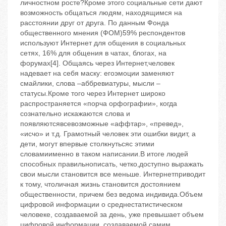
личностном росте?Кроме этого социальные сети дают
возможность общаться людям, находящимся на
расстоянии друг от друга. По данным Фонда
общественного мнения (ФОМ)59% респондентов
используют Интернет для общения в социальных
сетях, 16% для общения в чатах, блогах, на
форумах[4]. Общаясь через Интернет,человек
надевает на себя маску: егоэмоции заменяют
смайлики, слова –аббревиатуры, мысли –
статусы.Кроме того через Интернет широко
распространяется «порча орфографии», когда
сознательно искажаются слова и
появляютсявсевозможные «аффтар», «превед»,
«исчо» и т.д. Грамотный человек эти ошибки видит, а
дети, могут впервые столкнутьсяс этими
словамиименно в таком написании.В итоге людей
способных правильнописать, четко,доступно выражать
свои мысли становится все меньше. Интернетприводит
к тому, чтоличная жизнь становится достоянием
общественности, причем без ведома индивида.Объем
цифровой информации о среднестатистическом
человеке, создаваемой за день, уже превышает объем
цифровой информации, создаваемой самим