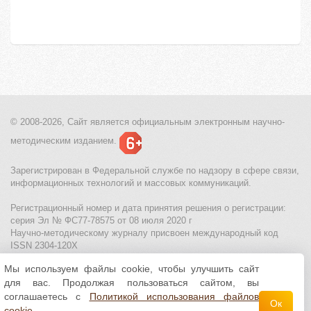
© 2008-2026, Сайт является
официальным электронным
научно-
методическим изданием.
Зарегистрирован в Федеральной службе по надзору в сфере связи,
информационных технологий и массовых коммуникаций.
Регистрационный номер и дата принятия решения о регистрации:
серия Эл № ФС77-78575 от 08 июля 2020 г
Научно-методическому журналу присвоен международный код
ISSN 2304-120X
Мы используем файлы cookie, чтобы улучшить сайт
МЦИТО
|
Школьные олимпиады и онлайн конкурсы для детей
|
для вас. Продолжая пользоваться сайтом, вы
Политика использования файлов cookie
|
Политика обработки и
защиты персональных данных
соглашаетесь с
Политикой использования файлов
Ок
cookie
.