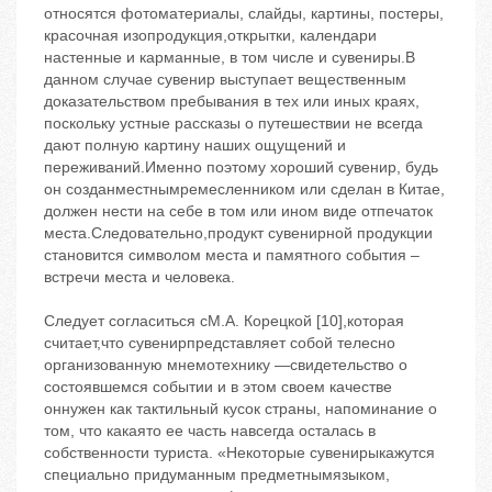
относятся фотоматериалы, слайды, картины, постеры,
красочная изопродукция,открытки, календари
настенные и карманные, в том числе и сувениры.В
данном случае сувенир выступает вещественным
доказательством пребывания в тех или иных краях,
поскольку устные рассказы о путешествии не всегда
дают полную картину наших ощущений и
переживаний.Именно поэтому хороший сувенир, будь
он созданместнымремесленником или сделан в Китае,
должен нести на себе в том или ином виде отпечаток
места.Следовательно,продукт сувенирной продукции
становится символом места и памятного события –
встречи места и человека.
Следует согласиться сМ.А. Корецкой [10],которая
считает,что сувенирпредставляет собой телесно
организованную мнемотехнику —свидетельство о
состоявшемся событии и в этом своем качестве
оннужен как тактильный кусок страны, напоминание о
том, что какаято ее часть навсегда осталась в
собственности туриста. «Некоторые сувенирыкажутся
специально придуманным предметнымязыком,