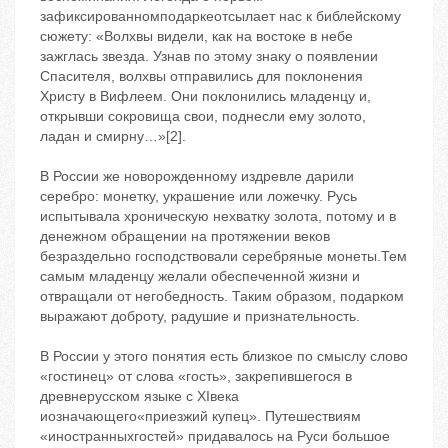
зафиксированномподаркеотсылает нас к библейскому
сюжету: «Волхвы видели, как на востоке в небе
зажглась звезда. Узнав по этому знаку о появлении
Спасителя, волхвы отправились для поклонения
Христу в Вифлеем. Они поклонились младенцу и,
открывши сокровища свои, поднесли ему золото,
ладан и смирну…»[2].
В России же новорожденному издревле дарили
серебро: монетку, украшение или ложечку. Русь
испытывала хроническую нехватку золота, потому и в
денежном обращении на протяжении веков
безраздельно господствовали серебряные монеты.Тем
самым младенцу желали обеспеченной жизни и
отвращали от негобедность. Таким образом, подарком
выражают доброту, радушие и признательность.
В России у этого понятия есть близкое по смыслу слово
«гостинец» от слова «гость», закрепившегося в
древнерусском языке с XIвека
иозначающего«приезжий купец». Путешествиям
«иностранныхгостей» придавалось на Руси большое