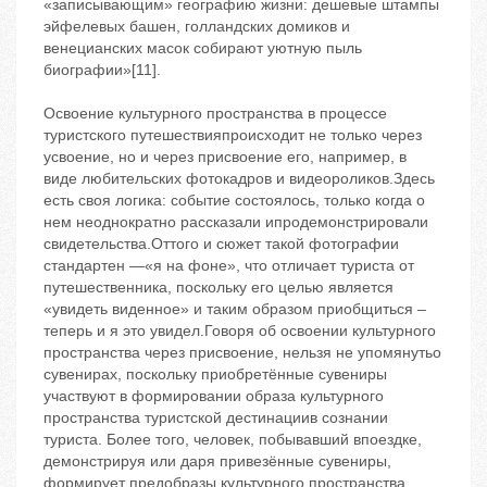
«записывающим» географию жизни: дешевые штампы
эйфелевых башен, голландских домиков и
венецианских масок собирают уютную пыль
биографии»[11].
Освоение культурного пространства в процессе
туристского путешествияпроисходит не только через
усвоение, но и через присвоение его, например, в
виде любительских фотокадров и видеороликов.Здесь
есть своя логика: событие состоялось, только когда о
нем неоднократно рассказали ипродемонстрировали
свидетельства.Оттого и сюжет такой фотографии
стандартен —«я на фоне», что отличает туриста от
путешественника, поскольку его целью является
«увидеть виденное» и таким образом приобщиться –
теперь и я это увидел.Говоря об освоении культурного
пространства через присвоение, нельзя не упомянутьо
сувенирах, поскольку приобретённые сувениры
участвуют в формировании образа культурного
пространства туристской дестинациив сознании
туриста. Более того, человек, побывавший впоездке,
демонстрируя или даря привезённые сувениры,
формирует предобразы культурного пространства