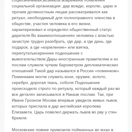
социозначимая,возникла вовремена появления
социальной организации: дар вождю, королю, царю и
прочим должностным лицам рассматривался как
ритуал, необходимый для полноправного членства в
обществе, участия человека в его жизни,
характеризовал и определял общественный статус
дарителя.Во взаимоотношениях человека с властью
зачастую трудно разобрать, где дар, а где дань, где
подарок, а где «кормление» или взятка,
перепутатьискреннее подношение с
вымогательством.Дары иностранным правителям и их
послам служили чутким барометром дипломатических
отношений.Такой дар назывался в России «поминком».
Поминками могли служить кони, оружие, золото,
серебро, дорогая ткань, соболя.Подношение
происходило строго по ритуалу, который каждый раз во
все деталях записывался в Наказе послам. Так, при
Иване Грозном Москва впервые увидела живых львов,
которых прислала в дар английская королева
Елизавета. Царь повелел держать львов во рву у стен
Кремля.
Московские ловчие привозили пойманных во мхах в