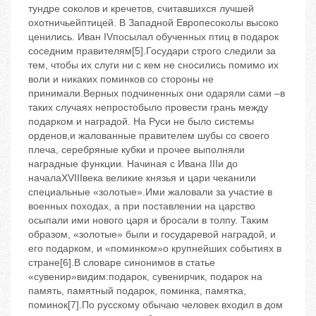
тундре соколов и кречетов, считавшихся лучшей
охотничьейптицей. В Западной Европeсоколы высоко
ценились. Иван IVпосылал обученных птиц в подарок
соседним правителям[5].Государи строго следили за
тем, чтобы их слуги ни с кем не сносились помимо их
воли и никаких поминков со стороны не
принимали.Верных подчиненных они одаряли сами –в
таких случаях непростобыло провести грань между
подарком и наградой. На Руси не было системы
орденов,и жалованные правителем шубы со своего
плеча, серебряные кубки и прочее выполняли
наградные функции. Начиная с Ивана IIIи до
началаXVIIIвека великие князья и цари чеканили
специальные «золотые».Ими жаловали за участие в
военных походах, а при поставлении на царство
осыпали ими нового царя и бросали в толпу. Таким
образом, «золотые» были и государевой наградой, и
его подарком, и «поминком»о крупнейших событиях в
стране[6].В словаре синонимов в статье
«сувенир»видим:подарок, сувенирчик, подарок на
память, памятный подарок, поминка, памятка,
поминок[7].По русскому обычаю человек входил в дом