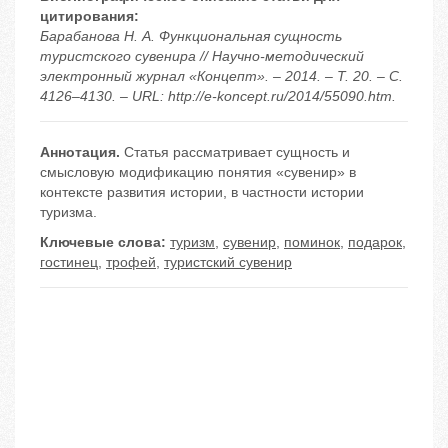
цитирования:
Барабанова Н. А. Функциональная сущность
туристского сувенира // Научно-методический
электронный журнал «Концепт». – 2014. – Т. 20. – С.
4126–4130. – URL: http://e-koncept.ru/2014/55090.htm.
Аннотация.
Статья рассматривает сущность и
смысловую модификацию понятия «сувенир» в
контексте развития истории, в частности истории
туризма.
Ключевые слова:
туризм
,
сувенир
,
поминок
,
подарок
,
гостинец
,
трофей
,
туристский сувенир