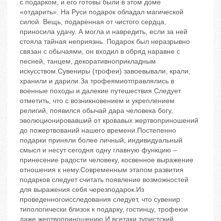
с подарком, и его готовы были в этом доме
«отдарить». На Руси подарок обладал магической
силой. Вещь, подаренная от чистого сердца,
приносила удачу. А могла и навредить, если за ней
стояла тайная неприязнь. Подарок был неразрывно
связан с обычаями, он входил в обряд наравне с
песней, танцем, декоративноприкладным
искусством.Сувениры (трофеи) завоевывали, крали,
хранили и дарили.За трофеямиотправлялись в
военные походы и далекие путешествия.Следует
отметить, что с возникновением и укреплением
религий, появился обычай дара человека богу,
эволюционировавший от кровавых жертвоприношений
до пожертвований нашего времени.Постепенно
подарки приняли более личный, индивидуальный
смысл и несут сегодня одну главную функцию –
принесение радости человеку, косвенное выражение
отношения к нему.Современным этапом развития
подарков следует считать появление возможностей
для выражения себя черезподарок.Из
проведенногоисследования следует, что сувенир
типологически близок к подарку, гостинцу, трофеюи
даже жертвоприношению.И всетаки туристский