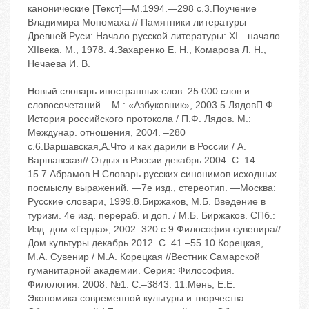
канонические [Текст]—М.1994.—298 c.3.Поучение
Владимира Мономаха // Памятники литературы
Древней Руси: Начало русской литературы: XI—начало
XIIвека. М., 1978. 4.Захаренко Е. Н., Комарова Л. Н.,
Нечаева И. В.
Новый словарь иностранных слов: 25 000 слов и
словосочетаний. –М.: «Азбуковник», 2003.5.ЛядовП.Ф.
История российского протокола / П.Ф. Лядов. М.:
Междунар. отношения, 2004. –280
с.6.Варшавская,А.Что и как дарили в России / А.
Варшавская// Отдых в России декабрь 2004. С. 14 –
15.7.Абрамов Н.Словарь русских синонимов исходных
посмыслу выражений. —7е изд., стереотип. —Москва:
Русские словари, 1999.8.Биржаков, М.Б. Введение в
туризм. 4е изд. перераб. и доп. / М.Б. Биржаков. СПб.:
Изд. дом «Герда», 2002. 320 с.9.Философия сувенира//
Дом культуры декабрь 2012. С. 41 –55.10.Корецкая,
М.А. Сувенир / М.А. Корецкая //Вестник Самарской
гуманитарной академии. Серия: Философия.
Филология. 2008. №1. С.–3843. 11.Мень, Е.Е.
Экономика современной культуры и творчества: