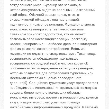
бесполезные, чистые экспонаты, прибывшие из
вожделенного мира. Сувенир это зеркало, в
которомпокупатель видит не реальный, но желанный
свой образ. Обычной вещью пользуются, а
символической обладают, она часть нашей
идентичности исамопрезентации. Функциональность
туристского сувенира уступает место символу.
Сувениры приносят радость тем, кто не может
позволить себе настоящейколлекции, поскольку
коллекционирование –наиболее древняя и элитарная
форма символического потребления. Вещь из
коллекции не служит, но свидетельствует. Такая вещь
воспринимается обладателем, как раньше
воспринимался родовой герб и чистота крови».В
особенности это утверждение верно для сувениров,
которые создаются для потребления туристами или
местными жителями с целью последующего
дарения[9]. Специфика туристских услуг предполагает
необходимость использования зрительных наглядных
средств, более полно отражающих объекты
туристского интереса, поэтому в туризме используется
визуализация туристских услуг при помощи
материальных информационных продуктов. К таковым