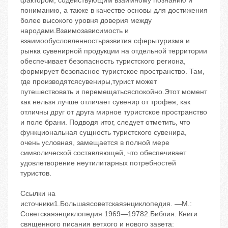
фактором, содействующим взаимному познанию и
пониманию, а также в качестве основы для достижения
более высокого уровня доверия между
народами.Взаимозависимость и
взаимообусловленностьразвития сферытуризма и
рынка сувенирной продукции на отдельной территории
обеспечивает безопасность туристского региона,
формирует безопасное туристское пространство. Там,
где производятсясувениры,турист может
путешествовать и перемещатьсяспокойно.Этот момент
как нельзя лучше отличает сувенир от трофея, как
отличны друг от друга мирное туристское пространство
и поле брани. Подводя итог, следует отметить, что
функциональная сущность туристского сувенира,
очень условная, замещается в полной мере
символической составляющей, что обеспечивает
удовлетворение неутилитарных потребностей
туристов.
Ссылки на
источники1.Большаясоветскаяэнциклопедия. —М.:
Советскаяэнциклопедия 1969—19782.Библия. Книги
священного писания ветхого и нового завета: