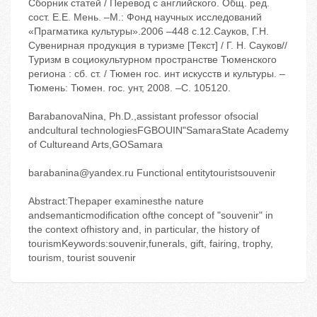
Сборник статей / Перевод с английского. Общ. ред.
сост. Е.Е. Мень. –М.: Фонд научных исследований
«Прагматика культуры».2006 –448 с.12.Сауков, Г.Н.
Сувенирная продукция в туризме [Текст] / Г. Н. Сауков//
Туризм в социокультурном пространстве Тюменского
региона : сб. ст. / Тюмен гос. инт искусств и культуры. –
Тюмень: Тюмен. гос. унт, 2008. –С. 105120.
BarabanovaNina, Ph.D.,assistant professor ofsocial
andcultural technologiesFGBOUIN"SamaraState Academy
of Cultureand Arts,GOSamara
barabanina@yandex.ru Functional entitytouristsouvenir
Abstract:Thepaper examinesthe nature
andsemanticmodification ofthe concept of "souvenir" in
the context ofhistory and, in particular, the history of
tourismKeywords:souvenir,funerals, gift, fairing, trophy,
tourism, tourist souvenir