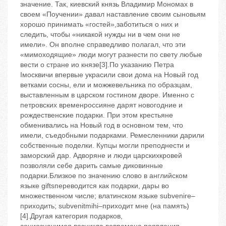
значение. Так, киевский князь Владимир Мономах в
своем «Поучении» давал наставление своим сыновьям
хорошо принимать «гостей»,заботиться о них и
следить, чтобы «никакой нужды ни в чем они не
имели». Он вполне справедливо полагал, что эти
«мимоходящие» люди могут разнести по свету любые
вести о стране ио князе[3].По указанию Петра
Iмосквичи впервые украсили свои дома на Новый год
ветками сосны, ели и можжевельника по образцам,
выставленным в царском гостином дворе. Именно с
петровских временроссияне дарят новогодние и
рождественские подарки. При этом крестьяне
обменивались на Новый год в основном тем, что
имели, съедобными подарками. Ремесленники дарили
собственные поделки. Купцы могли преподнести и
заморский дар. Адворяне и люди царскихкровей
позволяли себе дарить самые диковинные
подарки.Близкое по значению слово в английском
языке giftsпереводится как подарки, дары во
множественном числе; влатинском языке subvenire–
приходить; subvenitmihi–приходит мне (на память)
[4].Другая категория подарков,