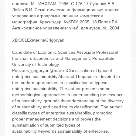
анализа. ‬М.: ИНФРАМ, 1996. ‬С.176.17.Луценко Е.В.,
Лойко В.И. Семантические информационные модели
управления агропромышленным комплексом:
монография. ‬Краснодар: КубГАУ, 2005. 18.Попов Р.А.
Антикризисное управление: учеб. для вузов. ‬М., 2004.
УДК001EkaterinaGrigoryan,
Candidate of Economic Sciences,Associate Professorat
the chair ofEconomics and Management, PenzaState
University of Technology,
Penzaek_grigoryan@mail.ruClassification of typesof
enterprise sustainability Abstract.Thepaper is devoted to
the modern approaches to classification of typesof
enterprise sustainability. The author presents some
methodological approaches to understanding the essence
of sustainability, grounds theunderstanding of the diversity
of sustainability and need for its classification. The author
classifiestypes of enterprise sustainability, promoting
proper management decisions and proves the
substantiation of submitted types of
sustainability.Keywords:sustainability of enterprise,