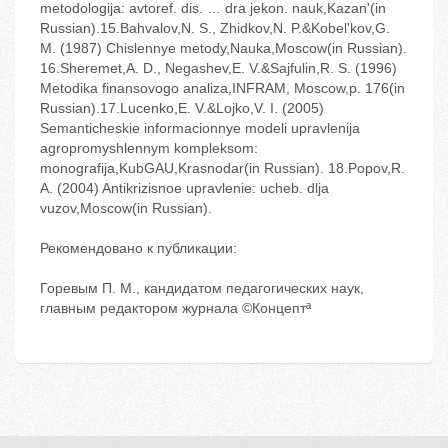
metodologija: avtoref. dis. … dra jekon. nauk,Kazan'(in
Russian).15.Bahvalov,N. S., Zhidkov,N. P.&Kobel'kov,G.
M. (1987) Chislennye metody,Nauka,Moscow(in Russian).
16.Sheremet,A. D., Negashev,E. V.&Sajfulin,R. S. (1996)
Metodika finansovogo analiza,INFRAM, Moscow,p. 176(in
Russian).17.Lucenko,E. V.&Lojko,V. I. (2005)
Semanticheskie informacionnye modeli upravlenija
agropromyshlennym kompleksom:
monografija,KubGAU,Krasnodar(in Russian). 18.Popov,R.
A. (2004) Antikrizisnoe upravlenie: ucheb. dlja
vuzov,Moscow(in Russian).
Рекомендовано к публикации:
Горевым П. М., кандидатом педагогических наук,
главным редактором журнала ©Концептª