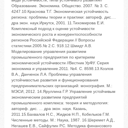
виды устойчивости, типы устойчивого развития//
Образование. Экономика. Общество. ‬2007. ‬№ 3. ‬С.
42‬47.10.Краснова Т.Г. Экономическая устойчивость
региона: проблемы теории и практики: автореф. дис.…
дра экон. наук.‬Иркутск, 2001. 11.Тихомирова Е.И.
Комплексный подход к оценке устойчивости
экономического роста и конкурентоспособности
регионов Российской Федерации // Вопросы
статистики.‬2005.‬№ 2.‬С. 9‬18.12.Шмидт А.В.
Моделирование управления развитием
промышленного предприятия по критериям
экономической устойчивости //Вестник УрФУ. Серия
экономика и управление.‬2011. ‬№4. ‬С. 85‬98.13.Козлов
В.А., Данченок Л.А. Проблемы управления
устойчивостью развития и функционирования
предпринимательских организаций: монография. ‬М.:
МЭСИ, 2012. 14.Яруллина Г.Р. Управление устойчивым
экономическим развитием предприятий
промышленного комплекса: теория и методология:
автореф. дис. … дра экон. наук. ‬Казань,
2011.15.Бахвалов Н.С., Жидков Н.П., Кобельков Г.М.
Численные методы. ‬М.: Наука, 1987. 16.Шеремет А.Д.,
Негашев Е.В., Сайфулин Р.С. Методика финансового