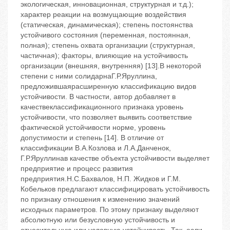
экологическая, инновационная, структурная и т.д.);
характер реакции на возмущающие воздействия
(статическая, динамическая); степень постоянства
устойчивого состояния (переменная, постоянная,
полная); степень охвата организации (структурная,
частичная); факторы, влияющие на устойчивость
организации (внешняя, внутренняя) [13].В некоторой
степени с ними солидарнаГ.Р.Яруллина,
предложившаярасширенную классификацию видов
устойчивости. В частности, автор добавляет в
качествеклассификационного признака уровень
устойчивости, что позволяет выявить соответствие
фактической устойчивости норме, уровень
допустимости и степень [14]. В отличие от
классификации В.А.Козлова и Л.А.Данченок,
Г.Р.Яруллинав качестве объекта устойчивости выделяет
предприятие и процесс развития
предприятия.Н.С.Бахвалов, Н.П. Жидков и Г.М.
Кобельков предлагают классифицировать устойчивость
по признаку отношения к изменению значений
исходных параметров. По этому признаку выделяют
абсолютную или безусловную устойчивость и