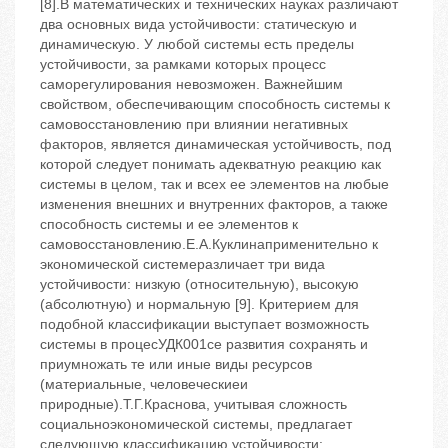
[8].В математических и технических науках различают
два основных вида устойчивости: статическую и
динамическую. У любой системы есть пределы
устойчивости, за рамками которых процесс
саморегулирования невозможен. Важнейшим
свойством, обеспечивающим способность системы к
самовосстановлению при влиянии негативных
факторов, является динамическая устойчивость, под
которой следует понимать адекватную реакцию как
системы в целом, так и всех ее элементов на любые
изменения внешних и внутренних факторов, а также
способность системы и ее элементов к
самовосстановлению.Е.А.Куклинаприменительно к
экономической системеразличает три вида
устойчивости: низкую (относительную), высокую
(абсолютную) и нормальную [9]. Критерием для
подобной классификации выступает возможность
системы в процесУДК001се развития сохранять и
приумножать те или иные виды ресурсов
(материальные, человеческиеи
природные).Т.Г.Краснова, учитывая сложность
социальноэкономической системы, предлагает
следующую классификацию устойчивости: