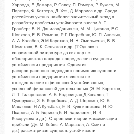
Харрода, Е. Домара, Р. Солоу, П. Ромера, Р. Лукаса, М.
Портера, Ф. Котлера, Д. Хэя, Д. Морриса и др. Среди
российских ученых наиболее значительный вклад в
разработку проблемы устойчивости внесли А. Г.
Гранберг, В. И. ДаниловДанильян, М. М. Циканов, Е.С.
Шопхоев, Е. В. Рюмина, Р. Г. Погребняк, Ю. П. Анискин,
А. А. Колобов, Э.М.Коротков, И. Н. Омельченко, В. В.
Шеметова, В. К. Сенчагов и др. [1]Однако в
современной литературе до сих пор нет
общепринятого подхода к определению сущности
устойчивости предприятия. Одним из
распространенных подходов к пониманию сущности
устойчивости предприятия является ее
отождествление с финансовой устойчивостью,
успешной финансовой деятельностью (Э. М. Коротков,
Л. Т. Гиляровская, А. В. Ендовицкая,Д.Ковалев, Т.
Сухорукова, З. В. Коробкова, А. Д. Шеремет, Ю. В.
Масленко, Н.А.Кульбака, Е. В. Кувшинникова, Н. Ю.
Псарева, А. Б. Борисов,В. И. Бариленко, И. В.
Косорукова и др.). Сторонники теории максимизации
прибыли (Дж. М. Кейнс, А. Маршалл, А. Смит и
др.),рассматривая сущность устойчивости