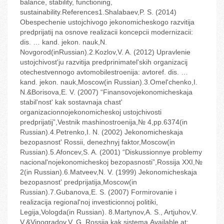
balance, stability, functioning,
sustainability.References1.Shalabaev,P. S. (2014)
Obespechenie ustojchivogo jekonomicheskogo razvitija
predprijatij na osnove realizacii koncepcii modernizacii:
dis. … kand. jekon. nauk,N.
Novgorod(inRussian).2.Kozlov,V. A. (2012) Upravlenie
ustojchivost'ju razvitija predprinimatel'skih organizacij
otechestvennogo avtomobilestroenija: avtoref. dis. …
kand. jekon. nauk,Moscow(in Russian).3.Omel'chenko,I.
N.&Borisova,E. V. (2007) “Finansovojekonomicheskaja
stabil'nost' kak sostavnaja chast'
organizacionnojekonomicheskoj ustojchivosti
predprijatij”,Vestnik mashinostroenija,№ 4,pp.63‬74(in
Russian).4.Petrenko,I. N. (2002) Jekonomicheskaja
bezopasnost' Rossii, denezhnyj faktor,Moscow(in
Russian).5.Afoncev,S. A. (2001) “Diskussionnye problemy
nacional'nojekonomicheskoj bezopasnosti”,Rossija XXI,№
2(in Russian).6.Matveev,N. V. (1999) Jekonomicheskaja
bezopasnost' predprijatija,Moscow(in
Russian).7.Gubanova,E. S. (2007) Formirovanie i
realizacija regional'noj investicionnoj politiki,
Legija,Vologda(in Russian). 8.Martynov,A. S., Artjuhov,V.
V.&Vinogradov,V. G. Rossija kak sistema.Available at: