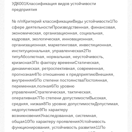
УДК001Классификация видов устойчивости
предприятия
№ п/пКритерий классификацииВиды устойчивости1По
сфере деятельностиПроизводственная, финансовая,
экономическая, организационная, социальная,
кадровая, экологическая, инновационная,
организационная, маркетинговая, инвестиционная,
институциональная, управленческая2По
типуАбсолютная, нормальная, неустойчивость,
кризисная3По фактору времениСтатическая,
динамическая, ретроспективная, современная,
прогнозная4По отношению к предприятиюВнешняя,
внутренняя5По степени постоянстваПостоянная,
переменная,полная6По уровню
управленияСтратегическая, тактическая,
оперативная7По степени допустимостиВысокая,
средняя, низкая8По уровню допустимостиДопустимая,
недопустимая9По характеру
возникновенияУнаследованная, системная,
общая10По характеру проявленияУстойчивость
функционирования, устойчивость развития11По