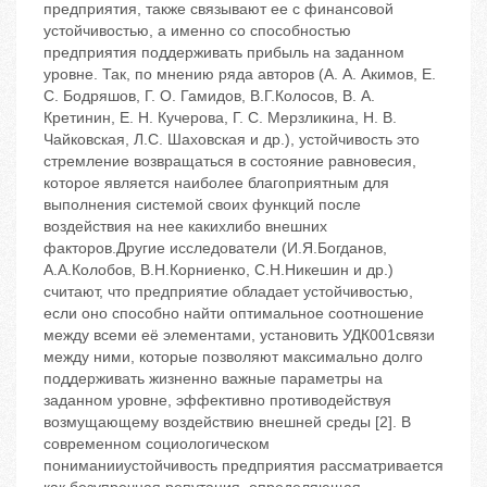
предприятия, также связывают ее с финансовой
устойчивостью, а именно со способностью
предприятия поддерживать прибыль на заданном
уровне. Так, по мнению ряда авторов (А. А. Акимов, Е.
С. Бодряшов, Г. О. Гамидов, В.Г.Колосов, В. А.
Кретинин, Е. Н. Кучерова, Г. С. Мерзликина, Н. В.
Чайковская, Л.С. Шаховская и др.), устойчивость ‬это
стремление возвращаться в состояние равновесия,
которое является наиболее благоприятным для
выполнения системой своих функций после
воздействия на нее какихлибо внешних
факторов.Другие исследователи (И.Я.Богданов,
А.А.Колобов, В.Н.Корниенко, С.Н.Никешин и др.)
считают, что предприятие обладает устойчивостью,
если оно способно найти оптимальное соотношение
между всеми её элементами, установить УДК001связи
между ними, которые позволяют максимально долго
поддерживать жизненно важные параметры на
заданном уровне, эффективно противодействуя
возмущающему воздействию внешней среды [2]. В
современном социологическом
пониманииустойчивость предприятия рассматривается