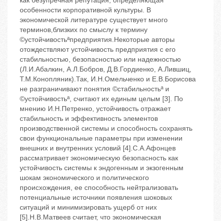
как безупречная репутация, определяющая
особенности корпоративной культуры. В
экономической литературе существует много
терминов,близких по смыслу к термину
©устойчивостьªпредприятия.Некоторые авторы
отождествляют устойчивость предприятия с его
стабильностью, безопасностью или надежностью
(Л.И.Абалкин, А.Л.Бобров, Д.В.Гордиенко, А.Лившиц,
Т.М.Конопляник).Так, И.Н.Омельченко и Е.В.Борисова
не разграничивают понятия ©стабильностьª и
©устойчивостьª, считают их единым целым [3]. По
мнению И.Н.Петренко, устойчивость отражает
стабильность и эффективность элементов
производственной системы и способность сохранять
свои функциональные параметры при изменении
внешних и внутренних условий [4].С.А.Афонцев
рассматривает экономическую безопасность как
устойчивость системы к эндогенным и экзогенным
шокам экономического и политического
происхождения, ее способность нейтрализовать
потенциальные источники появления шоковых
ситуаций и минимизировать ущерб от них
[5].Н.В.Матвеев считает, что экономическая