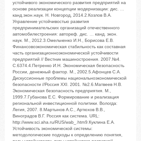
устойчивого экономического развития предприятий на
основе реализации концепции модернизации: дис. …
канд.экон.наук. ‬Н. Новгород, 2014.2.Козлов В.А.
Управление устойчивостью развития
предпринимательских организаций отечественного
автомобилестроения: автореф. дис. … канд. экон.
наук. ‬М., 2012.3.Омельченко И.Н., Борисова Е.В.
Финансовоэкономическая стабильность как составная
часть организационноэкономической устойчивости
предприятий // Вестник машиностроения. ‬2007.‬№4.
‬С.63‬74.4.Петренко И.Н. Экономическая безопасность
России, денежный фактор. ‬М., 2002.5.Афонцев С.А.
Дискуссионные проблемы национальноэкономической
безопасности //Россия XXI. ‬2001. ‬№2.6.Матвеев Н.В.
Экономическая безопасность предприятия. ‬М.,
1999.7.Губанова Е.С. Формирование и реализация
региональной инвестиционной политики. ‬Вологда:
Легия, 2007. 8.Мaртынов A.С., Артюхов В.В.,
Виноградов В.Г. Россия как система. ‬URL:
http://www.sci.aha.ru/RUS/wab_.htm9.Куклина Е.А.
Устойчивость экономической системы:
методологические подходы к определению понятия,