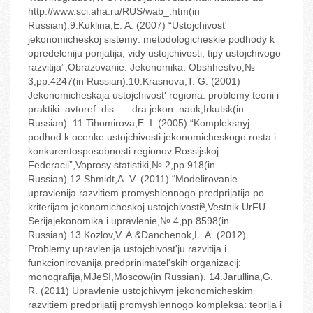
http://www.sci.aha.ru/RUS/wab_.htm(in
Russian).9.Kuklina,E. A. (2007) “Ustojchivost'
jekonomicheskoj sistemy: metodologicheskie podhody k
opredeleniju ponjatija, vidy ustojchivosti, tipy ustojchivogo
razvitija”,Obrazovanie. Jekonomika. Obshhestvo,№
3,pp.42‬47(in Russian).10.Krasnova,T. G. (2001)
Jekonomicheskaja ustojchivost' regiona: problemy teorii i
praktiki: avtoref. dis. … dra jekon. nauk,Irkutsk(in
Russian). 11.Tihomirova,E. I. (2005) “Kompleksnyj
podhod k ocenke ustojchivosti jekonomicheskogo rosta i
konkurentosposobnosti regionov Rossijskoj
Federacii”,Voprosy statistiki,№ 2,pp.9‬18(in
Russian).12.Shmidt,A. V. (2011) “Modelirovanie
upravlenija razvitiem promyshlennogo predprijatija po
kriterijam jekonomicheskoj ustojchivostiª,Vestnik UrFU.
Serijajekonomika i upravlenie,№ 4,pp.85‬98(in
Russian).13.Kozlov,V. A.&Danchenok,L. A. (2012)
Problemy upravlenija ustojchivost'ju razvitija i
funkcionirovanija predprinimatel'skih organizacij:
monografija,MJeSI,Moscow(in Russian). 14.Jarullina,G.
R. (2011) Upravlenie ustojchivym jekonomicheskim
razvitiem predprijatij promyshlennogo kompleksa: teorija i