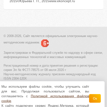
2015©Юрьева Г. П., 2015www.ekoncept.ru
© 2008-2026, Сайт является
официальным электронным
научно-
методическим изданием.
Зарегистрирован в Федеральной службе по надзору в сфере связи,
информационных технологий и массовых коммуникаций.
Регистрационный номер и дата принятия решения о регистрации:
серия Эл № ФС77-78575 от 08 июля 2020 г
Научно-методическому журналу присвоен международный код
ISSN 2304-120X
Мы используем файлы cookie, чтобы улучшить сайт
МЦИТО
|
Школьные олимпиады и онлайн конкурсы для детей
|
для вас. Продолжая пользоваться сайтом, вы
Политика использования файлов cookie
|
Политика обработки и
защиты персональных данных
соглашаетесь с
Политикой использования файлов
Ок
cookie
.
Все материалы доступны по
лицензии Creative
К сайту подключен сервис Яндекс.Метрика, который