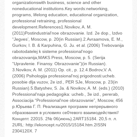
organizationswith business, science and other
noneducational institutions.Key words:networking,
programs, lifelong education, educational organization,
professional retraining, professional
development.References1.Novikov, A. M.
(2011)Postindustrial'noe obrazovanie. Izd. 2e dop., Izdvo
“Jegves’, Moscow, p. 20(in Russian).2.Avraamova, E. M.,
Gurkov, I. B. & Karpuhina, G. Ju. et al. (2006) Trebovanija
rabotodatelej k sisteme professional'nogo
obrazovanija,MAKS Press, Moscow, p. 5. (Serija
“Upravlenie. Finansy. Obrazovanie”)(in Russian).
3.Novikov, A. M. (2011) Op. cit., p. 12.4.Bodrov,V. A.
(2006) Psihologija professional'noj prigodnosti:ucheb.
posobie dlja vuzov, 2e izd., PER SJe, Moscow, p. 23(in
Russian).5.Batyshev, S. Ja. & Novikov, A. M. (eds.) (2010)
Professional'naja pedagogika: ucheb., 3e izd., pererab,
Associacija “Professional'noe obrazovanie”, Moscow, 456
p.Юрьева Г. П. Реализация программ непрерывного
образования в условиях се0тевого взаимодействия//
Концепт. 22015. 2№ 06(июнь).2ART15184. 20,5 п. л.
2URL: http://ekoncept.ru/2015/15184.htm.2ISSN
2304120X. 7