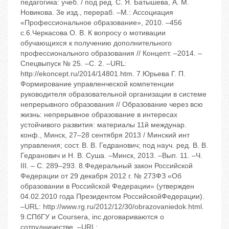
педагогика: учеб. / под ред. С. Я. Батышева, А. М.
Новикова. 3е изд., перераб. –М.: Ассоциация
«Профессиональное образование», 2010. –456
с.6.Черкасова О. В. К вопросу о мотивации
обучающихся к получению дополнительного
профессионального образования // Концепт. –2014. –
Спецвыпуск № 25. –С. 2. –URL:
http://ekoncept.ru/2014/14801.htm. 7.Юрьева Г. П.
Формирование управленческой компетенции
руководителя образовательной организации в системе
непрерывного образования // Образование через всю
жизнь: непрерывное образование в интересах
устойчивого развития: материалы 11й междунар.
конф., Минск, 27–28 сентября 2013 / Минский инт
управления; сост. В. В. Гедранович; под науч. ред. В. В.
Гедранович и Н. В. Суша. –Минск, 2013. –Вып. 11. –Ч.
III. – С. 289–293. 8.Федеральный закон Российской
Федерации от 29 декабря 2012 г. № 273ФЗ «Об
образовании в Российской Федерации» (утвержден
04.02.2010 года Президентом РоссийскойФедерации).
–URL: http://www.rg.ru/2012/12/30/obrazovaniedok.html.
9.СПбГУ и Coursera, inc.договариваются о
сотрудничестве. –URL: