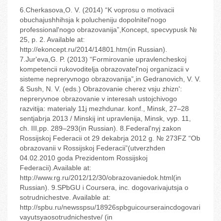
6.Cherkasova,O. V. (2014) “K voprosu o motivacii
obuchajushhihsja k polucheniju dopolnitel'nogo
professional'nogo obrazovanija”,Koncept, specvypusk №
25, p. 2. Available at:
http://ekoncept.ru/2014/14801.htm(in Russian).
7.Jur'eva,G. P. (2013) “Formirovanie upravlencheskoj
kompetencii rukovoditelja obrazovatel'noj organizacii v
sisteme nepreryvnogo obrazovanija”,in Gedranovich, V. V.
& Sush, N. V. (eds.) Obrazovanie cherez vsju zhizn':
nepreryvnoe obrazovanie v interesah ustojchivogo
razvitija: materialy 11j mezhdunar. konf., Minsk, 27–28
sentjabrja 2013 / Minskij int upravlenija, Minsk, vyp. 11,
ch. III,pp. 289–293(in Russian). 8.Federal'nyj zakon
Rossijskoj Federacii ot 29 dekabrja 2012 g. № 273FZ “Ob
obrazovanii v Rossijskoj Federacii”(utverzhden
04.02.2010 goda Prezidentom Rossijskoj
Federacii).Available at:
http://www.rg.ru/2012/12/30/obrazovaniedok.html(in
Russian). 9.SPbGU i Coursera, inc. dogovarivajutsja o
sotrudnichestve. Available at:
http://spbu.ru/newsspsu/18926spbguicourseraincdogovari
vayutsyaosotrudnichestve/ (in