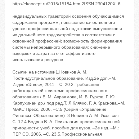
http://ekoncept.ru/2015/15184.htm.2ISSN 2304120X. 6
индивидуальных траекторий освоения обучающимися
содержания программ; повышение качественного
уровня профессиональной подготовки выпускников и
их дальнейшего трудоустройства в соответствии с
освоенной профессией; возможность формирования
системы непрерывного образования; снижение
издержек и затрат за счет эффективного
использования ресурсов.
Ссылки на источники1.Новиков А. М.
Постиндустриальное образование. Изд.2е доп.–М.:
Издво «Эгвес», 2011. –С. 20.2.Требования
работодателей к системе профессионального
образования / Е. М. Авраамова, И. Б. Гурков, Г. Ю.
Карпухинаи др./ под ред.Т. Л.Клячко, Г. А.Краснова.–М.:
МАКС Пресс, 2006. –С.5.(Серия «Управление.
Финансы. Образование»). 3.Новиков А. М. Указ. соч. –
С. 12.4.Бодров В. А. Психология профессиональной
пригодности: учеб. пособие для вузов. –2е изд. –М.:
ПЕР СЭ, 2006. –С. 23.5.Профессиональная