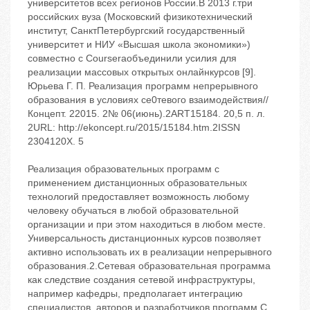
университетов всех регионов России.В 2013 г.три
российских вуза (Московский физикотехнический
институт, СанктПетербургский государственный
университет и НИУ «Высшая школа экономики»)
совместно с Courseraобъединили усилия для
реализации массовых открытых онлайнкурсов [9].
Юрьева Г. П. Реализация программ непрерывного
образования в условиях се0тевого взаимодействия//
Концепт. 22015. 2№ 06(июнь).2ART15184. 20,5 п. л.
2URL: http://ekoncept.ru/2015/15184.htm.2ISSN
2304120X. 5
Реализация образовательных программ с
применением дистанционных образовательных
технологий предоставляет возможность любому
человеку обучаться в любой образовательной
организации и при этом находиться в любом месте.
Универсальность дистанционных курсов позволяет
активно использовать их в реализации непрерывного
образования.2.Сетевая образовательная программа
как следствие создания сетевой инфраструктуры,
например кафедры, предполагает интеграцию
специалистов, авторов и разработчиков программ.С