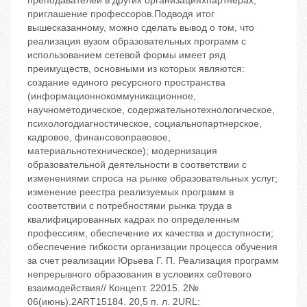
преподавателей в других организацияхпартнерах,
приглашение профессоров.Подводя итог
вышесказанному, можно сделать вывод о том, что
реализация вузом образовательных программ с
использованием сетевой формы имеет ряд
преимуществ, основными из которых являются:
создание единого ресурсного пространства
(информационнокоммуникационное,
научнометодическое, содержательнотехнологическое,
психологодиагностическое, социальнопартнерское,
кадровое, финансовоправовое,
материальнотехническое); модернизация
образовательной деятельности в соответствии с
изменениями спроса на рынке образовательных услуг;
изменение реестра реализуемых программ в
соответствии с потребностями рынка труда в
квалифицированных кадрах по определенным
профессиям, обеспечение их качества и доступности;
обеспечение гибкости организации процесса обучения
за счет реализации Юрьева Г. П. Реализация программ
непрерывного образования в условиях се0тевого
взаимодействия// Концепт. 22015. 2№
06(июнь).2ART15184. 20,5 п. л. 2URL: