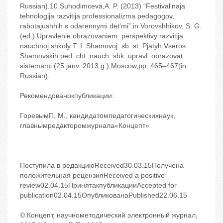
Russian).10.Suhodimceva,A. P. (2013) “Festival'naja
tehnologija razvitija professionalizma pedagogov,
rabotajushhih s odarennymi det'mi”,in Vorovshhikov, S. G.
(ed.) Upravlenie obrazovaniem: perspektivy razvitija
nauchnoj shkoly T. I. Shamovoj: sb. st. Pjatyh Vseros.
Shamovskih ped. cht. nauch. shk. upravl. obrazovat.
sistemami (25 janv. 2013 g.),Moscow,pp. 465–467(in
Russian).
Рекомендованокпубликации:
ГоревымП. М., кандидатомпедагогическихнаук,
главнымредакторомжурнала«Концепт»
Поступила в редакциюReceived30.03.15Получена
положительная рецензияReceived a positive
review02.04.15ПринятакпубликацииAccepted for
publication02.04.15ОпубликованаPublished22.06.15
© Концепт, научнометодический электронный журнал,