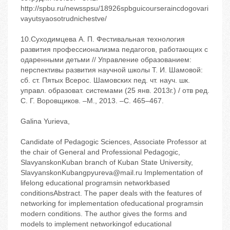
http://spbu.ru/newsspsu/18926spbguicourseraincdogovari
vayutsyaosotrudnichestve/
10.Суходимцева А. П. Фестивальная технология
развития профессионализма педагогов, работающих с
одаренными детьми // Управление образованием:
перспективы развития научной школы Т. И. Шамовой:
сб. ст. Пятых Всерос. Шамовских пед. чт. науч. шк.
управл. образоват. системами (25 янв. 2013г.) / отв ред.
С. Г. Воровщиков. –М., 2013. –С. 465–467.
Galina Yurieva,
Candidate of Pedagogic Sciences, Associate Professor at
the chair of General and Professional Pedagogic,
SlavyanskonKuban branch of Kuban State University,
SlavyanskonKubangpyureva@mail.ru Implementation of
lifelong educational programsin networkbased
conditionsAbstract. The paper deals with the features of
networking for implementation ofeducational programsin
modern conditions. The author gives the forms and
models to implement networkingof educational