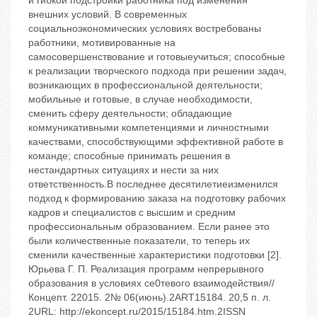
и гибкой подстройки работника под изменения
внешних условий. В современных
социальноэкономических условиях востребованы
работники, мотивированные на
самосовершенствование и готовыеучиться; способные
к реализации творческого подхода при решении задач,
возникающих в профессиональной деятельности;
мобильные и готовые, в случае необходимости,
сменить сферу деятельности; обладающие
коммуникативными компетенциями и личностными
качествами, способствующими эффективной работе в
команде; способные принимать решения в
нестандартных ситуациях и нести за них
ответственность.В последнее десятилетиеизменился
подход к формированию заказа на подготовку рабочих
кадров и специалистов с высшим и средним
профессиональным образованием. Если ранее это
были количественные показатели, то теперь их
сменили качественные характеристики подготовки [2].
Юрьева Г. П. Реализация программ непрерывного
образования в условиях се0тевого взаимодействия//
Концепт. 22015. 2№ 06(июнь).2ART15184. 20,5 п. л.
2URL: http://ekoncept.ru/2015/15184.htm.2ISSN