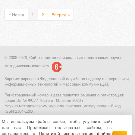
« Назад
1
2
Вперед »
© 2008-2026, Сайт является
официальным электронным
научно-
методическим изданием.
Зарегистрирован в Федеральной службе по надзору в сфере связи,
информационных технологий и массовых коммуникаций.
Регистрационный номер и дата принятия решения о регистрации:
серия Эл № ФС77-78575 от 08 июля 2020 г
Научно-методическому журналу присвоен международный код
ISSN 2304-120X
Мы используем файлы cookie, чтобы улучшить сайт
МЦИТО
|
Школьные олимпиады и онлайн конкурсы для детей
|
для вас. Продолжая пользоваться сайтом, вы
Политика использования файлов cookie
|
Политика обработки и
защиты персональных данных
соглашаетесь с
Политикой использования файлов