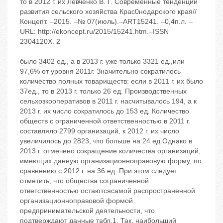
то в 2012 г. их Левченко В. Г. Современные тенденции
развития сельского хозяйства Крас0нодарского края//
Концепт. –2015. –№ 07(июль).–ART15241. –0,4п.л. –
URL: http://ekoncept.ru/2015/15241.htm.–ISSN
2304120X. 2
было 3402 ед., а в 2013 г. уже только 3321 ед.,или
97,6% от уровня 2011г. Значительно сократилось
количество полных товариществ: если в 2011 г. их было
37ед., то в 2013 г. только 26 ед. Производственных
сельхозкооперативов в 2011 г. насчитывалось 194, а к
2013 г. их число сократилось до 153 ед. Количество
обществ с ограниченной ответственностью в 2011 г.
составляло 2799 организаций, к 2012 г. их число
увеличилось до 2823, что больше на 24 ед.Однако в
2013 г. отмечено сокращение количества организаций,
имеющих данную организационноправовую форму, по
сравнению с 2012 г. на 36 ед. При этом следует
отметить, что общества сограниченной
ответственностью остаютсясамой распространенной
организационноправовой формой
предпринимательской деятельности, что
подтверждают данные табл.1. Так, наибольший