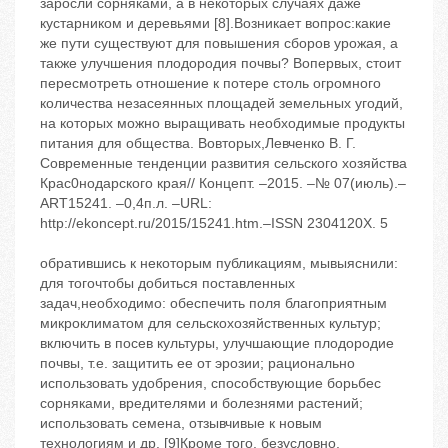
заросли сорняками, а в некоторых случаях даже
кустарником и деревьями [8].Возникает вопрос:какие
же пути существуют для повышения сборов урожая, а
также улучшения плодородия почвы? Вопервых, стоит
пересмотреть отношение к потере столь огромного
количества незасеянных площадей земельных угодий,
на которых можно выращивать необходимые продукты
питания для общества. Вовторых,Левченко В. Г.
Современные тенденции развития сельского хозяйства
Крас0нодарского края// Концепт. –2015. –№ 07(июль).–
ART15241. –0,4п.л. –URL:
http://ekoncept.ru/2015/15241.htm.–ISSN 2304120X. 5
обратившись к некоторым публикациям, мывыяснили:
для тогочтобы добиться поставленных
задач,необходимо: обеспечить поля благоприятным
микроклиматом для сельскохозяйственных культур;
включить в посев культуры, улучшающие плодородие
почвы, т.е. защитить ее от эрозии; рационально
использовать удобрения, способствующие борьбес
сорняками, вредителями и болезнями растений;
использовать семена, отзывчивые к новым
технологиям и др. [9]Кроме того, безусловно,