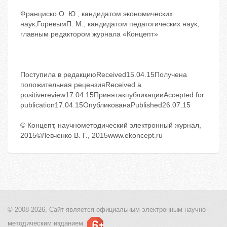
Франциско О. Ю., кандидатом экономических
наук;ГоревымП. М., кандидатом педагогических наук,
главным редактором журнала «Концепт»
Поступила в редакциюReceived15.04.15Получена
положительная рецензияReceived a
positivereview17.04.15ПринятакпубликацииAccepted for
publication17.04.15ОпубликованаPublished26.07.15
© Концепт, научнометодический электронный журнал,
2015©Левченко В. Г., 2015www.ekoncept.ru
© 2008-2026, Сайт является
официальным электронным
научно-
методическим изданием.