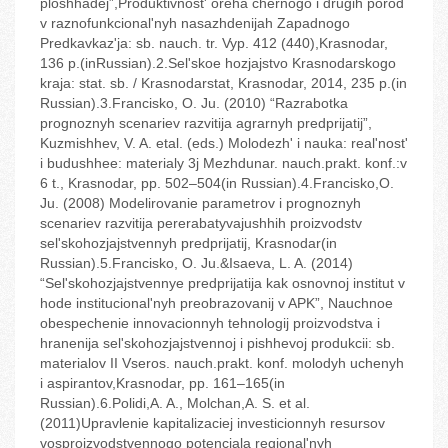
ploshhadej”,Produktivnost' oreha chernogo i drugih porod
v raznofunkcional'nyh nasazhdenijah Zapadnogo
Predkavkaz'ja: sb. nauch. tr. Vyp. 412 (440),Krasnodar,
136 p.(inRussian).2.Sel'skoe hozjajstvo Krasnodarskogo
kraja: stat. sb. / Krasnodarstat, Krasnodar, 2014, 235 p.(in
Russian).3.Francisko, O. Ju. (2010) “Razrabotka
prognoznyh scenariev razvitija agrarnyh predprijatij”,
Kuzmishhev, V. A. etal. (eds.) Molodezh' i nauka: real'nost'
i budushhee: materialy 3j Mezhdunar. nauch.prakt. konf.:v
6 t., Krasnodar, pp. 502–504(in Russian).4.Francisko,O.
Ju. (2008) Modelirovanie parametrov i prognoznyh
scenariev razvitija pererabatyvajushhih proizvodstv
sel'skohozjajstvennyh predprijatij, Krasnodar(in
Russian).5.Francisko, O. Ju.&Isaeva, L. A. (2014)
“Sel'skohozjajstvennye predprijatija kak osnovnoj institut v
hode institucional'nyh preobrazovanij v APK”, Nauchnoe
obespechenie innovacionnyh tehnologij proizvodstva i
hranenija sel'skohozjajstvennoj i pishhevoj produkcii: sb.
materialov II Vseros. nauch.prakt. konf. molodyh uchenyh
i aspirantov,Krasnodar, pp. 161–165(in
Russian).6.Polidi,A. A., Molchan,A. S. et al.
(2011)Upravlenie kapitalizaciej investicionnyh resursov
vosproizvodstvennogo potenciala regional'nyh