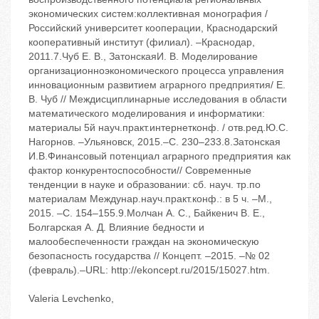
экономических систем:коллективная монография /
Российский университет кооперации, Краснодарский
кооперативный институт (филиал). –Краснодар,
2011.7.Чуб Е. В., ЗатонскаяИ. В. Моделирование
организационноэкономического процесса управления
инновационным развитием аграрного предприятия/ Е.
В. Чуб // Междисциплинарные исследования в области
математического моделирования и информатики:
материалы 5й науч.практ.интернетконф. / отв.ред.Ю.С.
Нагорнов. –Ульяновск, 2015.–С. 230–233.8.Затонская
И.В.Финансовый потенциал аграрного предприятия как
фактор конкурентоспособности// Современные
тенденции в науке и образовании: сб. науч. тр.по
материалам Междунар.науч.практ.конф.: в 5 ч. –М.,
2015. –С. 154–155.9.Молчан А. С., Байкенич В. Е.,
Болгарская А. Д. Влияние бедности и
малообеспеченности граждан на экономическую
безопасность государства // Концепт. –2015. –№ 02
(февраль).–URL: http://ekoncept.ru/2015/15027.htm.
Valeria Levchenko,