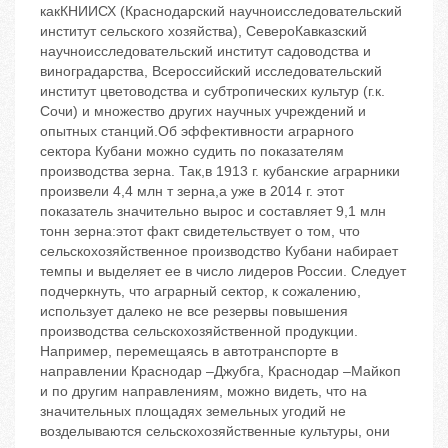
какКНИИСХ (Краснодарский научноисследовательский
институт сельского хозяйства), СевероКавказский
научноисследовательский институт садоводства и
виноградарства, Всероссийский исследовательский
институт цветоводства и субтропических культур (г.к.
Сочи) и множество других научных учреждений и
опытных станций.Об эффективности аграрного
сектора Кубани можно судить по показателям
производства зерна. Так,в 1913 г. кубанские аграрники
произвели 4,4 млн т зерна,а уже в 2014 г. этот
показатель значительно вырос и составляет 9,1 млн
тонн зерна:этот факт свидетельствует о том, что
сельскохозяйственное производство Кубани набирает
темпы и выделяет ее в число лидеров России. Следует
подчеркнуть, что аграрный сектор, к сожалению,
использует далеко не все резервы повышения
производства сельскохозяйственной продукции.
Например, перемещаясь в автотранспорте в
направлении Краснодар –Джубга, Краснодар –Майкоп
и по другим направлениям, можно видеть, что на
значительных площадях земельных угодий не
возделываются сельскохозяйственные культуры, они