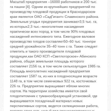
Масштаб предприятия –16000 работников и 200 тыс.
га пашни [4]. Одним из крупнейших предприятий по
производству плодовой продукции в Краснодарском
крае является ОАО «СадГигант» Славянского района.
Земельные угодья предприятия занимают3,5 тыс. га,
из которых2,3 тыс.–многолетние насаждения
практически всех пород, в том числе 90% плодовых
насаждений интенсивного типа. Ежегодное валовое
производство плодов составляет50–60 тыс. тоннпри
средней урожайности 35–40 тонн с га. Также следует
отметить и такого производителя плодовой
продукции,как ОАО КСП «Светлогорское» Абинского
района, общая земельная площадь которого
составляет 2156 га, в том числе сельхозугодия 1985 га.
Площадь многолетних насаждений предприятия
составляет 1587 га, из них в плодоносящем возрасте
1148 га, в том числе семечковых 922 га, косточковых
226 га. Предприятие выращивает яблоки многих
сортов. На территории хозяйства имеется свой
плодопитомник с туманообразующей установкой, где
выращивается посадочный материал новых
перспективных сортов, ведется селекционная работа,
помимо этого есть целый ряд специализированных