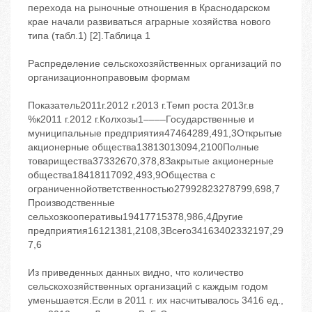
перехода на рыночные отношения в Краснодарском
крае начали развиваться аграрные хозяйства нового
типа (табл.1) [2].Таблица 1
Распределение сельскохозяйственных организаций по
организационноправовым формам
Показатель2011г.2012 г.2013 г.Темп роста 2013г.в
%к2011 г.2012 г.Колхозы1––––Государственные и
муниципальные предприятия47464289,491,3Открытые
акционерные общества13813013094,2100Полные
товарищества37332670,378,8Закрытые акционерные
общества18418117092,493,9Общества с
ограниченнойответственностью27992823278799,698,7
Производственные
сельхозкооперативы19417715378,986,4Другие
предприятия16121381,2108,3Всего34163402332197,29
7,6
Из приведенных данных видно, что количество
сельскохозяйственных организаций с каждым годом
уменьшается.Если в 2011 г. их насчитывалось 3416 ед.,