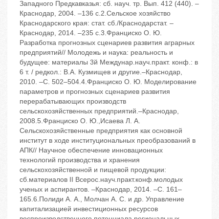
Западного Предкавказья: сб. науч. тр. Вып. 412 (440). –
Краснодар, 2004. –136 с.2.Сельское хозяйство
Краснодарского края: стат. сб./Краснодарстат. –
Краснодар, 2014. –235 с.3.Франциско О. Ю.
Разработка прогнозных сценариев развития аграрных
предприятий// Молодежь и наука: реальность и
будущее: материалы 3й Междунар.науч.практ. конф.: в
6 т. / редкол.: В.А. Кузмищев и другие.–Краснодар,
2010. –С. 502–504.4.Франциско О. Ю. Моделирование
параметров и прогнозных сценариев развития
перерабатывающих производств
сельскохозяйственных предприятий.–Краснодар,
2008.5.Франциско О. Ю.,Исаева Л. А.
Сельскохозяйственные предприятия как основной
институт в ходе институциональных преобразований в
АПК// Научное обеспечение инновационных
технологий производства и хранения
сельскохозяйственной и пищевой продукции:
сб.материалов II Всерос.науч.практ.конф.молодых
ученых и аспирантов. –Краснодар, 2014. –С. 161–
165.6.Полиди А. А., Молчан А. С. и др. Управление
капитализацией инвестиционных ресурсов
воспроизводственного потенциала региональных