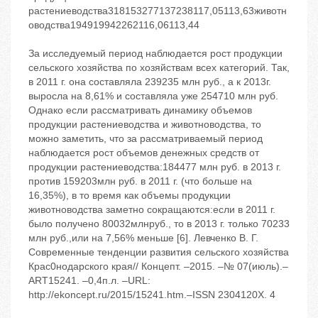
растениеводства318153277137238117,05113,63животн
оводства194919942262116,06113,44
За исследуемый период наблюдается рост продукции
сельского хозяйства по хозяйствам всех категорий. Так,
в 2011 г. она составляла 239235 млн руб., а к 2013г.
выросла на 8,61% и составляла уже 254710 млн руб.
Однако если рассматривать динамику объемов
продукции растениеводства и животноводства, то
можно заметить, что за рассматриваемый период
наблюдается рост объемов денежных средств от
продукции растениеводства:184477 млн руб. в 2013 г.
против 159203млн руб. в 2011 г. (что больше на
16,35%), в то время как объемы продукции
животноводства заметно сокращаются:если в 2011 г.
было получено 80032млнруб., то в 2013 г. только 70233
млн руб.,или на 7,56% меньше [6]. Левченко В. Г.
Современные тенденции развития сельского хозяйства
Крас0нодарского края// Концепт. –2015. –№ 07(июль).–
ART15241. –0,4п.л. –URL:
http://ekoncept.ru/2015/15241.htm.–ISSN 2304120X. 4