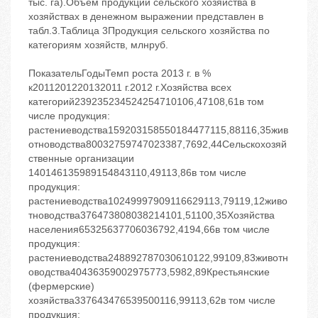
тыс. га).Объем продукции сельского хозяйства в
хозяйствах в денежном выражении представлен в
табл.3.Таблица 3Продукция сельского хозяйства по
категориям хозяйств, млнруб.
ПоказательГодыТемп роста 2013 г. в %
к2011201220132011 г.2012 г.Хозяйства всех
категорий239235234524254710106,47108,61в том
числе продукция:
растениеводства159203158550184477115,88116,35жив
отноводства80032759747023387,7692,44Сельскохозяй
ственные организации
140146135989154843110,49113,86в том числе
продукция:
растениеводства10249997909116629113,79119,12живо
тноводства376473808038214101,51100,35Хозяйства
населения65325637706036792,4194,66в том числе
продукция:
растениеводства248892787030610122,99109,83животн
оводства40436359002975773,5982,89Крестьянские
(фермерские)
хозяйства337643476539500116,99113,62в том числе
продукция: