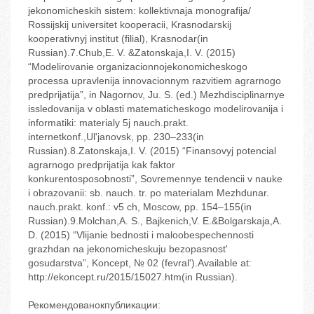
jekonomicheskih sistem: kollektivnaja monografija/
Rossijskij universitet kooperacii, Krasnodarskij
kooperativnyj institut (filial), Krasnodar(in
Russian).7.Chub,E. V. &Zatonskaja,I. V. (2015)
“Modelirovanie organizacionnojekonomicheskogo
processa upravlenija innovacionnym razvitiem agrarnogo
predprijatija”, in Nagornov, Ju. S. (ed.) Mezhdisciplinarnye
issledovanija v oblasti matematicheskogo modelirovanija i
informatiki: materialy 5j nauch.prakt.
internetkonf.,Ul'janovsk, pp. 230–233(in
Russian).8.Zatonskaja,I. V. (2015) “Finansovyj potencial
agrarnogo predprijatija kak faktor
konkurentosposobnosti”, Sovremennye tendencii v nauke
i obrazovanii: sb. nauch. tr. po materialam Mezhdunar.
nauch.prakt. konf.: v5 ch, Moscow, pp. 154–155(in
Russian).9.Molchan,A. S., Bajkenich,V. E.&Bolgarskaja,A.
D. (2015) “Vlijanie bednosti i maloobespechennosti
grazhdan na jekonomicheskuju bezopasnost'
gosudarstva”, Koncept, № 02 (fevral').Available at:
http://ekoncept.ru/2015/15027.htm(in Russian).
Рекомендованокпубликации: