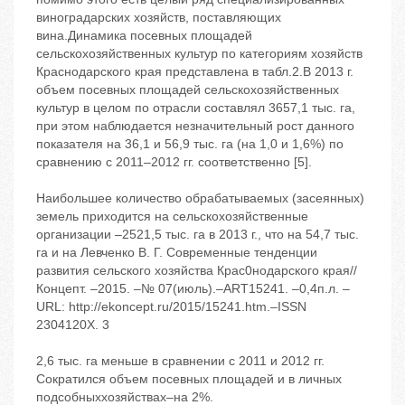
виноградарских хозяйств, поставляющих
вина.Динамика посевных площадей
сельскохозяйственных культур по категориям хозяйств
Краснодарского края представлена в табл.2.В 2013 г.
объем посевных площадей сельскохозяйственных
культур в целом по отрасли составлял 3657,1 тыс. га,
при этом наблюдается незначительный рост данного
показателя на 36,1 и 56,9 тыс. га (на 1,0 и 1,6%) по
сравнению с 2011–2012 гг. соответственно [5].
Наибольшее количество обрабатываемых (засеянных)
земель приходится на сельскохозяйственные
организации –2521,5 тыс. га в 2013 г., что на 54,7 тыс.
га и на Левченко В. Г. Современные тенденции
развития сельского хозяйства Крас0нодарского края//
Концепт. –2015. –№ 07(июль).–ART15241. –0,4п.л. –
URL: http://ekoncept.ru/2015/15241.htm.–ISSN
2304120X. 3
2,6 тыс. га меньше в сравнении с 2011 и 2012 гг.
Сократился объем посевных площадей и в личных
подсобныххозяйствах–на 2%.