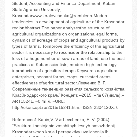
Student, Accounting and Finance Department, Kuban
State Agrarian University,
Krasnodarwww.leralevchenko@rambler.ruModern
tendencies in development of agriculture of the Krasnodar
regionAbstract.The paper analyzesthe structure of
agricultural organizations on organizationallegal forms,
dynamics of acreage of crops and agricultural products by
types of farms. Toimprove the efficiency of the agricultural
sector it is necessary to reconsider the relationship to the
loss of a huge number of sown areas of land, use the best
practices of Kuban scientists, modern high technology
inproduction of agricultural crops.Keywords:agricultural
enterprises, peasant farms, crops, cultivated areas,
effectiveness ofagricultural sector.Левченко В. Г.
Современные тенденции развития сельского хозяйства
Крас0нодарского края// Концепт. –2015. –№ 07(июль).–
ART15241. –0,4п.л. –URL:
http://ekoncept.ru/2015/15241.htm.–ISSN 2304120X. 6
References1.Kapin,V. V.& Levchenko, E. V. (2004)
“Struktura i sostojanie zashhitnyh lesnyh nasazhdenij
Krasnodarskogo kraja i perspektivy uvelichenija ih