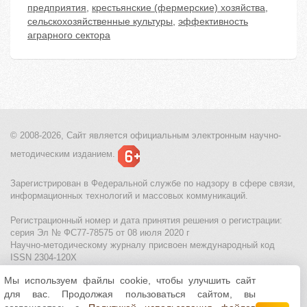
предприятия
,
крестьянские (фермерские) хозяйства
,
сельскохозяйственные культуры
,
эффективность
аграрного сектора
© 2008-2026, Сайт является
официальным электронным
научно-
методическим изданием.
Зарегистрирован в Федеральной службе по надзору в сфере связи,
информационных технологий и массовых коммуникаций.
Регистрационный номер и дата принятия решения о регистрации:
серия Эл № ФС77-78575 от 08 июля 2020 г
Научно-методическому журналу присвоен международный код
ISSN 2304-120X
Мы используем файлы cookie, чтобы улучшить сайт
МЦИТО
|
Школьные олимпиады и онлайн конкурсы для детей
|
для вас. Продолжая пользоваться сайтом, вы
Политика использования файлов cookie
|
Политика обработки и
защиты персональных данных