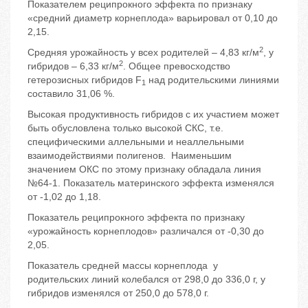
Показателем реципрокного эффекта по признаку
«средний диаметр корнеплода» варьировал от 0,10 до
2,15.
2
Средняя урожайность у всех родителей – 4,83 кг/м
, у
2
гибридов – 6,33 кг/м
. Общее превосходство
гетерозисных гибридов F
над родительскими линиями
1
составило 31,06 %.
Высокая продуктивность гибридов с их участием может
быть обусловлена только высокой СКС, т.е.
специфическими аллельными и неаллельными
взаимодействиями полигенов. Наименьшим
значением ОКС по этому признаку обладала линия
№64-1. Показатель материнского эффекта изменялся
от -1,02 до 1,18.
Показатель реципрокного эффекта по признаку
«урожайность корнеплодов» различался от -0,30 до
2,05.
Показатель средней массы корнеплода у
родительских линий колебался от 298,0 до 336,0 г, у
гибридов изменялся от 250,0 до 578,0 г.