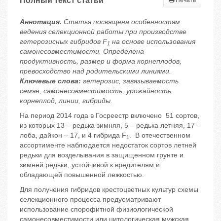
Полный текст статьи
Печать
Аннотация.
Статья посвящена особенностям
ведения селекционной работы при производстве
гетерозисных гибридов
F
на основе использования
1
самонесовместимости. Определена
продуктивность, размер и форма корнеплодов,
превосходство над родительскими линиями.
Ключевые слова:
гетерозис, завязываемость
семян, самонесовместимость, урожайность,
корнеплод, линии, гибриды.
На период 2014 года в Госреестр включено 51 сортов,
из которых 13 – редька зимняя, 5 – редька летняя, 17 –
лоба, дайкон – 17, и 4 гибрида F
. В отечественном
1
ассортименте наблюдается недостаток сортов летней
редьки для возделывания в защищенном грунте и
зимней редьки, устойчивой к вредителям и
обладающей повышенной лежкостью.
Для получения гибридов крестоцветных культур схемы
селекционного процесса предусматривают
использование спорофитной физиологической
самонесовместимости или цитологическая мужская