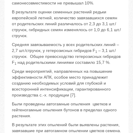
самонесовместимости не превышал 10%.
В результате оценки семенных растений редьки
европейской летней, количество завязавшихся семян
от родительских линий различалось от 2,3 до 3,1 шт./
стручок, гибридных семян изменялось от 1,0 до 6,1 шт./
стручок.
Средняя завязываемость у всех родительских линий –
2,7 шт./стручок, у гетерозисных гибридов F
– 3,1 шт./
1
стручок. Общее превосходство гетерозисных гибридов
F
над родительскими линиями составило 15,7 %.
1
Среди мероприятий, направленных на повышение
эффективности АПК, особое место принадлежит
созданию необходимых условий для глубокой и
всесторонней интенсификации, гарантированного
производства с.-х. продукции [7].
Были проведены автогамные опыления цветков и
гейтеногамные опыления бутонов в пределах одного
растения.
В результате этих опылений были выявлены растения,
завязавшие при автогамном опылении цветков семена.