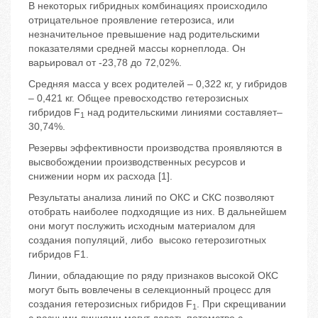
В некоторых гибридных комбинациях происходило
отрицательное проявление гетерозиса, или
незначительное превышение над родительскими
показателями средней массы корнеплода. Он
варьировал от -23,78 до 72,02%.
Средняя масса у всех родителей – 0,322 кг, у гибридов
– 0,421 кг. Общее превосходство гетерозисных
гибридов F
над родительскими линиями составляет–
1
30,74%.
Резервы эффективности производства проявляются в
высвобождении производственных ресурсов и
снижении норм их расхода [1].
Результаты анализа линий по ОКС и СКС позволяют
отобрать наиболее подходящие из них. В дальнейшем
они могут послужить исходным материалом для
создания популяций, либо высоко гетерозиготных
гибридов F1.
Линии, обладающие по ряду признаков высокой ОКС
могут быть вовлечены в селекционный процесс для
создания гетерозисных гибридов F
. При скрещивании
1