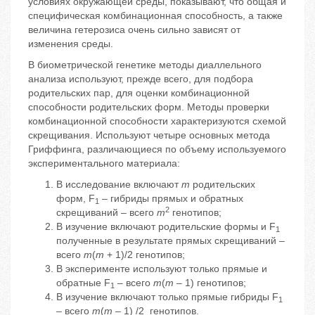
условиях окружающей среды, показывают, что общая и
специфическая комбинационная способность, а также
величина гетерозиса очень сильно зависят от
изменения среды.
В биометрической генетике методы диаллельного
анализа используют, прежде всего, для подбора
родительских пар, для оценки комбинационной
способности родительских форм. Методы проверки
комбинационной способности характеризуются схемой
скрещивания. Используют четыре основных метода
Гриффинга, различающиеся по объему используемого
экспериментального материала:
В исследование включают
m
родительских
форм, F
– гибриды прямых и обратных
1
2
скрещиваний – всего
m
генотипов;
В изучение включают родительские формы и F
1
полученные в результате прямых скрещиваний –
всего
m
(
m
+ 1)/2 генотипов;
В эксперименте используют только прямые и
обратные F
– всего
m
(
m
– 1) генотипов;
1
В изучение включают только прямые гибриды F
1
– всего
m
(
m
– 1) /2 генотипов.