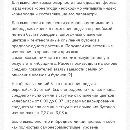
Для выяснения закономерности наследования формы
и размеров корнеплода необходимо учитывать индекс
корнеплода и составляющие его параметры.
Для выявления проявления самонесовместимости в
инбредных линиях 5 поколения редьки европейской
летней были проведены автогамные опыления
цветков и гейтеногамные опыления бутонов в
пределах одного растения. Получили существенные
изменения в проявлении признака
самонесовместимости в положительную сторону в
результате инбридинга. Расчёт производили на основе
средних показателей завязываемости семян от
опыления цветков и бутонов [2].
У инбредных линий 5– го поколения редьки
европейской летней, было определено что: величина
среднего числа семян в стручке от опыления цветков
колебалась от 0,00 до 0,07 шт.; размах варьирования
среднего числа семян в стручке от опыления бутонов
изменялась от 2,27 до 3,08 шт.
Было выявлено, что инбредные линии проявили себя
как полностью самонесовместимые, уровень