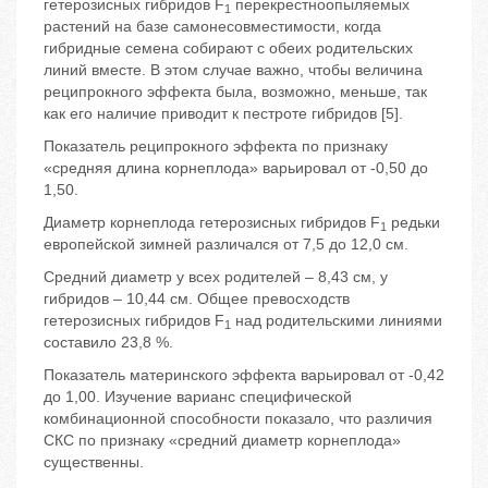
гетерозисных гибридов F
перекрестноопыляемых
1
растений на базе самонесовместимости, когда
гибридные семена собирают с обеих родительских
линий вместе. В этом случае важно, чтобы величина
реципрокного эффекта была, возможно, меньше, так
как его наличие приводит к пестроте гибридов [5].
Показатель реципрокного эффекта по признаку
«средняя длина корнеплода» варьировал от -0,50 до
1,50.
Диаметр корнеплода гетерозисных гибридов F
редьки
1
европейской зимней различался от 7,5 до 12,0 см.
Средний диаметр у всех родителей – 8,43 см, у
гибридов – 10,44 см. Общее превосходств
гетерозисных гибридов F
над родительскими линиями
1
составило 23,8 %.
Показатель материнского эффекта варьировал от -0,42
до 1,00. Изучение варианс специфической
комбинационной способности показало, что различия
СКС по признаку «средний диаметр корнеплода»
существенны.