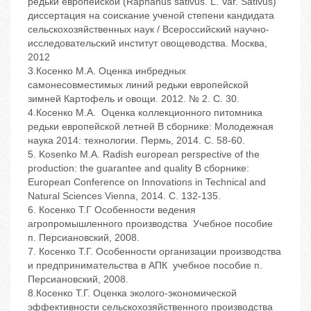
редьки европейской (Raphanus sativus. L. Var. Sativus)
диссертация на соискание ученой степени кандидата
сельскохозяйственных наук / Всероссийский научно-
исследовательский институт овощеводства. Москва,
2012
3.Косенко М.А. Оценка инбредных
самонесовместимых линий редьки европейской
зимней Картофель и овощи. 2012. № 2. С. 30.
4.Косенко М.А. Оценка коллекционного питомника
редьки европейской летней В сборнике: Молодежная
наука 2014: технологии. Пермь, 2014. С. 58-60.
5. Kosenko M.A. Radish european perspective of the
production: the guarantee and quality В сборнике:
European Conference on Innovations in Technical and
Natural Sciences Vienna, 2014. С. 132-135.
6. Косенко Т.Г Особенности ведения
агропромышленного производства Учебное пособие
п. Персиановский, 2008.
7. Косенко Т.Г. Особенности организации производства
и предпринимательства в АПК учебное пособие п.
Персиановский, 2008.
8.Косенко Т.Г. Оценка эколого-экономической
эффективности сельскохозяйственного производства