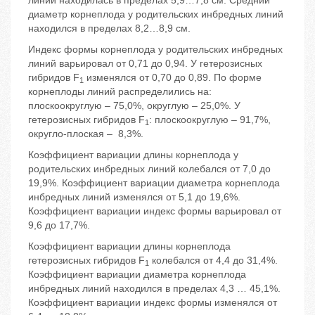
линий находилась в пределах 5,9…7,8 см. Средний
диаметр корнеплода у родительских инбредных линий
находился в пределах 8,2…8,9 см.
Индекс формы корнеплода у родительских инбредных
линий варьировал от 0,71 до 0,94. У гетерозисных
гибридов F
изменялся от 0,70 до 0,89. По форме
1
корнеплоды линий распределились на:
плоскоокруглую – 75,0%, округлую – 25,0%. У
гетерозисных гибридов F
: плоскоокруглую – 91,7%,
1
округло-плоская – 8,3%.
Коэффициент вариации длины корнеплода у
родительских инбредных линий колебался от 7,0 до
19,9%. Коэффициент вариации диаметра корнеплода
инбредных линий изменялся от 5,1 до 19,6%.
Коэффициент вариации индекс формы варьировал от
9,6 до 17,7%.
Коэффициент вариации длины корнеплода
гетерозисных гибридов F
колебался от 4,4 до 31,4%.
1
Коэффициент вариации диаметра корнеплода
инбредных линий находился в пределах 4,3 … 45,1%.
Коэффициент вариации индекс формы изменялся от