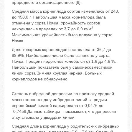
природного и организационного [8].
Средняя масса корнеплода сортов изменялась от 248,
до 458,0 г. Наибольшая масса корнеплода была
отмечена у сорта Ночка. Урожайность сортов
2
находилась в пределах от 3,7 до 6,9 кг/м
.
Максимальная урожайность была получена у сорта
Ночка.
Доля товарных корнеплодов составляла от 36,7 до
89,9%. Наибольшее число было выявлено у сорта
Ночка. Процент недогонов колебался от 1,6 до 4,6 %.
Наибольший показатель был у самонесовместимой
линии сорта Зимняя круглая черная. Больных
корнеплодов не обнаружено.
Степень инбредной депрессии по признаку средней
массы корнеплода у инбредных линий I
, редьки
6
европейской зимней варьировала от 0,0476 до
-0,7458.Данные таблицы показывают, что депрессия
отсутствовала у двадцати линий
Средняя длина корнеплода у родительских инбредных