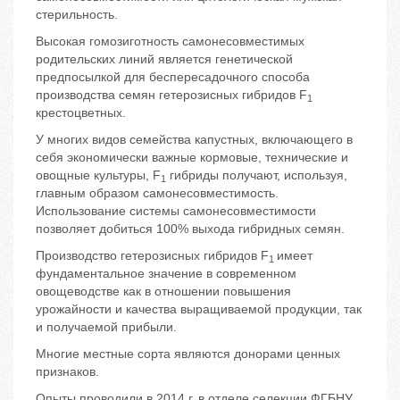
стерильность.
Высокая гомозиготность самонесовместимых
родительских линий является генетической
предпосылкой для беспересадочного способа
производства семян гетерозисных гибридов F
1
крестоцветных.
У многих видов семейства капустных, включающего в
себя экономически важные кормовые, технические и
овощные культуры, F
гибриды получают, используя,
1
главным образом самонесовместимость.
Использование системы самонесовместимости
позволяет добиться 100% выхода гибридных семян.
Производство гетерозисных гибридов F
имеет
1
фундаментальное значение в современном
овощеводстве как в отношении повышения
урожайности и качества выращиваемой продукции, так
и получаемой прибыли.
Многие местные сорта являются донорами ценных
признаков.
Опыты проводили в 2014 г. в отделе селекции ФГБНУ