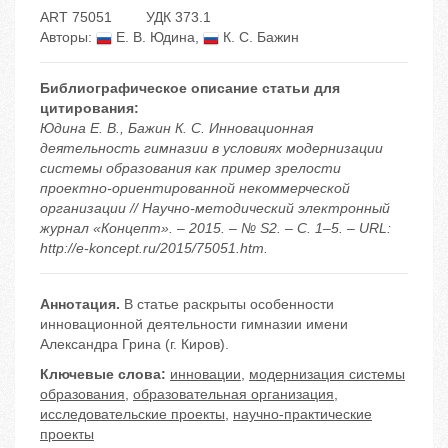
ART 75051
УДК 373.1
Авторы:
Е. В. Юдина
,
К. С. Бажин
Библиографическое описание статьи для
цитирования:
Юдина Е. В., Бажин К. С. Инновационная
деятельность гимназии в условиях модернизации
системы образования как пример зрелости
проектно-ориентированной некоммерческой
организации // Научно-методический электронный
журнал «Концепт». – 2015. – № S2. – С. 1–5. – URL:
http://e-koncept.ru/2015/75051.htm.
Аннотация.
В статье раскрыты особенности
инновационной деятельности гимназии имени
Александра Грина (г. Киров).
Ключевые слова:
инновации
,
модернизация системы
образования
,
образовательная организация
,
исследовательские проекты
,
научно-практические
проекты