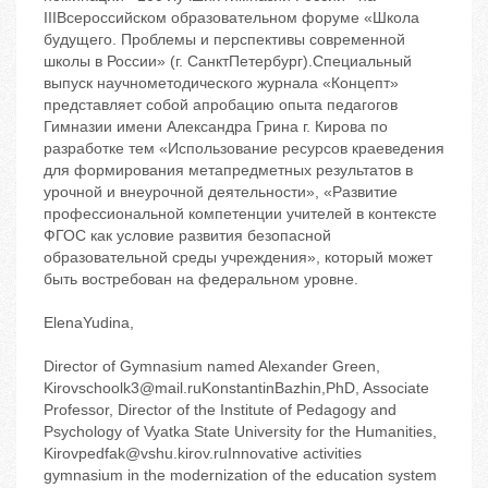
IIIВсероссийском образовательном форуме «Школа
будущего. Проблемы и перспективы современной
школы в России» (г. СанктПетербург).Специальный
выпуск научнометодического журнала «Концепт»
представляет собой апробацию опыта педагогов
Гимназии имени Александра Грина г. Кирова по
разработке тем «Использование ресурсов краеведения
для формирования метапредметных результатов в
урочной и внеурочной деятельности», «Развитие
профессиональной компетенции учителей в контексте
ФГОС как условие развития безопасной
образовательной среды учреждения», который может
быть востребован на федеральном уровне.
ElenaYudina,
Director of Gymnasium named Alexander Green,
Kirovschoolk3@mail.ruKonstantinBazhin,PhD, Associate
Professor, Director of the Institute of Pedagogy and
Psychology of Vyatka State University for the Humanities,
Kirovpedfak@vshu.kirov.ruInnovative activities
gymnasium in the modernization of the education system