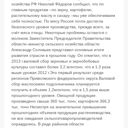
хозяйства РФ Николай Фёдоров сообщил, что по
главным продуктам –по зерну, картофелю,
растительному маслу и сахару –мы уже обеспечиваем
себя полностью. По мясу Россия почти достигла
безопасного уровня производства, прежде всего, за
счёт мяса птицы. Некоторые проблемы остаются с
молоком.Заместитель Председателя Правительства
области–министр сельского хозяйства области
Александр Соловьев представил основные итоги
развития отрасли в прошлом году. Он отметил, что в
2013 г.валовой сбор зерновых и зернобобовых
культуры составил более 3,2 млнтонн, что в 1,3 раза
выше урожая 2012 г.Это первый результат среди
регионов Приволжского федерального округа.Валовой
сбор маслосемян подсолнечника планируется
получить в объеме 1,2млнтонн, что в 1,5 раза выше
прошлогоднего уровня. Овощной продукции
произведено свыше 360 тыс. тонн, картофеля 366,3
тыс. тонн.Несмотря на значительное превышение
прошлогодних объемов продукции растениеводства,
не все ожидания сельхозтоваропроизводителей
оправдались. В ряде районов области