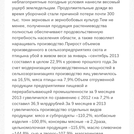
неблагоприятные погодные условия нанесли весомый
ущерб земледельцам. Продолжительные дожди во
время уборочной стали причиной потери почти 300
тыс. тонн зерновых и зернобобовых культур.Тем не
менее, полученная продукция растениеводства
полностью обеспечивают продовольственную
потребность населения области, а также позволяет
наращивать производство.Прирост объемов
произведенного в сельхозпредприятиях скота и
птицына убой в живом весе за январь –сентябрь 2013
г.составил в целом 22,9% к уровню прошлого года.За
счет модернизации производственных мощностей в
сельхозорганизациях производство яиц увеличилось
на 16,5%, мяса птицы–на 7,9%.Объем отгруженной
продукции предприятиями пищевой и
перерабатывающей промышленности за 9 месяцев
2013 г.увеличился по сравнению с 2012 г.на 7,2% и
составил 36,9 млрдрублей.За 9 месяцев в 2013
г.увеличилось производство отдельных видов
продукции: мясо и субпродукты –110,2%, колбасные
изделия –100,8%, консервы мясные –в 2,2раза,
цельномолочная продукция –115,6%, масло сливочное
–144,8%, сыр и творог–107,9%, маргариновая