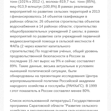
тонн (101% к 2012 г.), молока–819,7 тыс. тонн (85%),
яиц–913,9 млнштук (100,8%).В рамках реализации
мероприятий по развитию сельских территорий в 2013
г.финансировалось 14 объектов газификации в
районах области; 26 объектов строительства объектов
водоснабжения в 14 районах области; строительство
общеобразовательных учреждений 2 школы; в рамках
мероприятий по развитию сети учреждений первичной
медикосанитарной помощи в сельской местности 4
ФАПа (2 через комитет капитального
строительства).По подсчётам учёных, общий уровень
продовольственной безопасности в России за
последние 15 лет вырос на 9% и сейчас составляет
89%. Такие данные, весьма актуальные в условиях
нынешней политической ситуации, были
обнародованы на презентации исследования Центра
агропромышленной политики Российской академии
народного хозяйства и госслужбы (РАНХиГС). В 1999
г.этот показатель в России составлял менее 80%.
Список использованной литературы1.Государственная
программа Саратовской области "Развитие сельского
хозяйства и регулирование рынков сельхозпродукции,