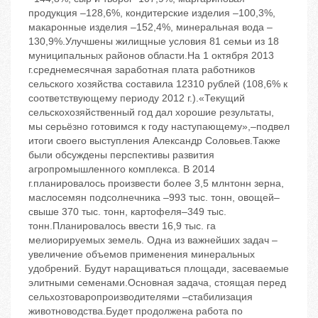
продукция –128,6%, кондитерские изделия –100,3%,
макаронные изделия –152,4%, минеральная вода –
130,9%.Улучшены жилищные условия 81 семьи из 18
муниципальных районов области.На 1 октября 2013
г.среднемесячная заработная плата работников
сельского хозяйства составила 12310 рублей (108,6% к
соответствующему периоду 2012 г.).«Текущий
сельскохозяйственный год дал хорошие результаты,
мы серьёзно готовимся к году наступающему»,–подвел
итоги своего выступления Александр Соловьев.Также
были обсуждены перспективы развития
агропромышленного комплекса. В 2014
г.планировалось произвести более 3,5 млнтонн зерна,
маслосемян подсолнечника –993 тыс. тонн, овощей–
свыше 370 тыс. тонн, картофеля–349 тыс.
тонн.Планировалось ввести 16,9 тыс. га
мелиорируемых земель. Одна из важнейших задач –
увеличение объемов применения минеральных
удобрений. Будут наращиваться площади, засеваемые
элитными семенами.Основная задача, стоящая перед
сельхозтоваропроизводителями –стабилизация
животноводства.Будет продолжена работа по