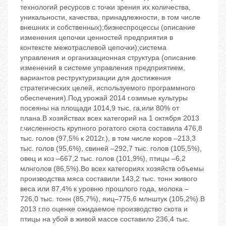
технологий ресурсов с точки зрения их количества,
уникальности, качества, принадлежности, в том числе
внешних и собственных);бизнеспроцессы (описание
изменения цепочки ценностей предприятия в
контексте межотраслевой цепочки);система
управления и организационная структура (описание
изменений в системе управления предприятием,
вариантов реструктуризации для достижения
стратегических целей, используемого программного
обеспечения).Под урожай 2014 г.озимые культуры
посеяны на площади 1014,9 тыс. га,или 80% от
плана.В хозяйствах всех категорий на 1 октября 2013
г.численность крупного рогатого скота составила 476,8
тыс. голов (97,5% к 2012г.), в том числе коров –213,3
тыс. голов (95,6%), свиней –292,7 тыс. голов (105,5%),
овец и коз –667,2 тыс. голов (101,9%), птицы –6,2
млнголов (86,5%).Во всех категориях хозяйств объемы
производства мяса составили 143,2 тыс. тонн живого
веса или 87,4% к уровню прошлого года, молока –
726,0 тыс. тонн (85,7%), яиц–775,6 млнштук (105,2%).В
2013 г.по оценке ожидаемое производство скота и
птицы на убой в живой массе составило 236,4 тыс.