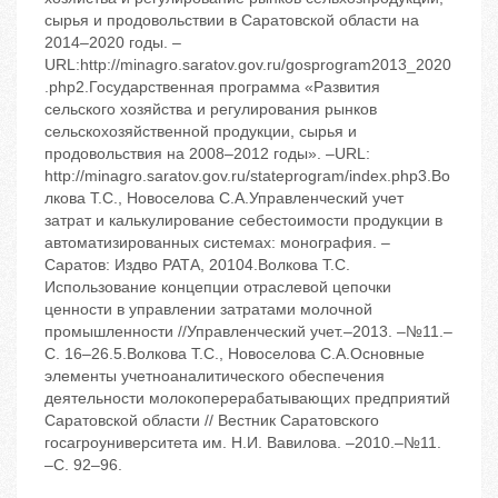
сырья и продовольствии в Саратовской области на
2014–2020 годы. –
URL:http://minagro.saratov.gov.ru/gosprogram2013_2020
.php2.Государственная программа «Развития
сельского хозяйства и регулирования рынков
сельскохозяйственной продукции, сырья и
продовольствия на 2008–2012 годы». –URL:
http://minagro.saratov.gov.ru/stateprogram/index.php3.Во
лкова Т.С., Новоселова С.А.Управленческий учет
затрат и калькулирование себестоимости продукции в
автоматизированных системах: монография. –
Саратов: Издво РАТА, 20104.Волкова Т.С.
Использование концепции отраслевой цепочки
ценности в управлении затратами молочной
промышленности //Управленческий учет.–2013. –№11.–
С. 16–26.5.Волкова Т.С., Новоселова С.А.Основные
элементы учетноаналитического обеспечения
деятельности молокоперерабатывающих предприятий
Саратовской области // Вестник Саратовского
госагроуниверситета им. Н.И. Вавилова. –2010.–№11.
–С. 92–96.