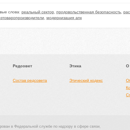
вые слова:
реальный сектор
,
продовольственная безопасность
,
рас
озтоваропроизводители
,
модернизация апк
Редсовет
Этика
О
Состав редсовета
Этический кодекс
О
К
С
рован в Федеральной службе по надзору в сфере связи,