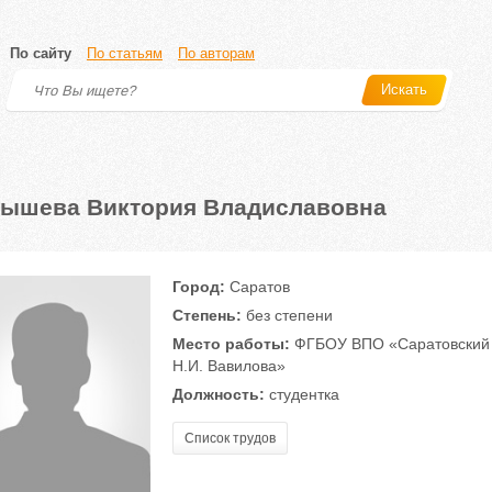
По сайту
По статьям
По авторам
Искать
ышева Виктория Владиславовна
Город:
Саратов
Степень:
без степени
Место работы:
ФГБОУ ВПО «Саратовский г
Н.И. Вавилова»
Должность:
студентка
Список трудов