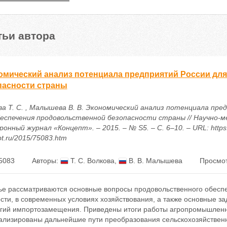
тьи автора
омический анализ потенциала предприятий России дл
пасности страны
ва Т. С. , Малышева В. В. Экономический анализ потенциала пре
беспечения продовольственной безопасности страны // Научно-
онный журнал «Концепт». – 2015. – № S5. – С. 6–10. – URL: https:
t.ru/2015/75083.htm
5083
Авторы:
Т. С. Волкова
,
В. В. Малышева
Просмот
тье рассматриваются основные вопросы продовольственного обеспе
сти, в современных условиях хозяйствования, а также основные з
егий импортозамещения. Приведены итоги работы агропромышленно
ализированы дальнейшие пути преобразования сельскохозяйствен