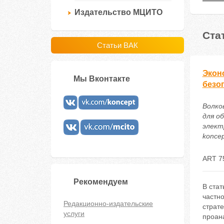
Издательство МЦИТО
Ста
Статьи ВАК
Экон
Мы Вконтакте
безо
Волко
для о
электр
koncep
ART 7
Рекомендуем
В ста
частно
Редакционно-издательские
страт
услуги
проан