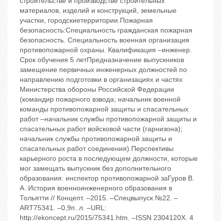
строительстве и производстве строительных
материалов, изделий и конструкций, земельные
участки, городскиетерритории.Пожарная
безопасность:Специальность гражданская пожарная
безопасность. Специальность военная организация
противопожарной охраны. Квалификация –инженер.
Срок обучения 5 летПредназначение выпускников
замещение первичных инженерных должностей по
направлению подготовки в организациях и частях
Министерства обороны Российской Федерации
(командир пожарного взвода; начальник военной
команды противопожарной защиты и спасательных
работ –начальник службы противопожарной защиты и
спасательных работ войсковой части (гарнизона);
начальник службы противопожарной защиты и
спасательных работ соединения).Перспективы
карьерного роста в последующем должности, которые
мог замещать выпускник без дополнительного
образования: инспектор противопожарной заГуров В.
А. История военноинженерного образования в
Тольятти // Концепт. –2015. –Спецвыпуск №22. –
ART75341. –0,9п. л. –URL:
http://ekoncept.ru/2015/75341.htm. –ISSN 2304120X. 4