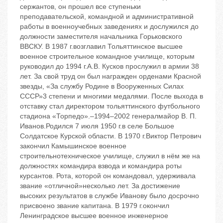
сержантов, он прошел все ступеньки
преподавательской, командной и административной
работы в военноучебных заведениях и дослужился до
должности заместителя начальника Горьковского
ВВСКУ. В 1987 г.возглавил Тольяттинское высшее
военное строительное командное училище, которым
руководил до 1994 г.А.В. Кусков прослужил в армии 38
лет. За свой труд он был награжден орденами Красной
звезды, «За службу Родине в Вооруженных Силах
СССР»3 степени и многими медалями. После выхода в
отставку стал директором тольяттинского футбольного
стадиона «Торпедо».–1994–2002 генералмайор В. П.
Иванов.Родился 7 июля 1950 г.в селе Большое
Солдатское Курской области. В 1970 г.Виктор Петрович
закончил Камышинское военное
строительнотехническое училище, служил в нём же на
должностях командира взвода и командира роты
курсантов. Рота, которой он командовал, удерживала
звание «отличной»несколько лет. За достижение
высоких результатов в службе Иванову было досрочно
присвоено звание капитана. В 1979 г.окончил
Ленинградское высшее военное инженерное