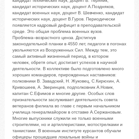
кандидат технических наук, доцент В. Теряник,
кандидат исторических наук, доцент А.Поздняков,
кандидат военных наук, доцент В. Шевченко, кандидат
исторических наук, доцент В.Гуров. Периодически
появляется кадровый дефицит в преподавательской
среде. Это общая проблема военных вузов.
Проблема–возрастного ценза. Достигнув
законодательной планки в 4550 лет, педагоги в погонах
увольняются из Вооруженных Сил. Между тем, это
самый активный жизненный период, в котором
человек, обретя опыт, достигает успехов в научной
деятельности. В коллективе было подготовлено много
хороших командиров, прирожденных наставников:
полковники В. Завадский, Н. Жуковец, С.Кирюхин, А.
Кривошеев, А. Зверинцев, подполковник А.Новик,
капитан С.Ефимов и многие другие. Особых слов
признательности заслуживает деятельность совета
ветеранов филиала во главе с первым начальником
училища генералмайором в отставке А.Сержановым.
Многие выпускники служили не только военными
строителями, но и артиллеристами, мотострелками и
танкистами. В военным институте курсантов обучали
офицеры прошедшие локальные войны и