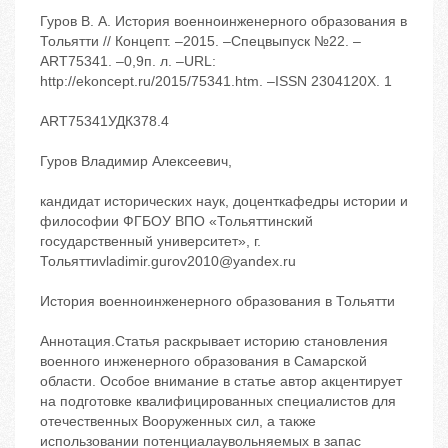
Гуров В. А. История военноинженерного образования в
Тольятти // Концепт. –2015. –Спецвыпуск №22. –
ART75341. –0,9п. л. –URL:
http://ekoncept.ru/2015/75341.htm. –ISSN 2304120X. 1
ART75341УДК378.4
Гуров Владимир Алексеевич,
кандидат исторических наук, доценткафедры истории и
философии ФГБОУ ВПО «Тольяттинский
государственный университет», г.
Тольяттиvladimir.gurov2010@yandex.ru
История военноинженерного образования в Тольятти
Аннотация.Статья раскрывает историю становления
военного инженерного образования в Самарской
области. Особое внимание в статье автор акцентирует
на подготовке квалифицированных специалистов для
отечественных Вооруженных сил, а также
использовании потенциалаувольняемых в запас