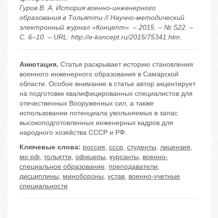
Гуров В. А. История военно-инженерного
образования в Тольятти // Научно-методический
электронный журнал «Концепт». – 2015. – № S22. –
С. 6–10. – URL: http://e-koncept.ru/2015/75341.htm.
Аннотация.
Статья раскрывает историю становления
военного инженерного образования в Самарской
области. Особое внимание в статье автор акцентирует
на подготовке квалифицированных специалистов для
отечественных Вооруженных сил, а также
использовании потенциала увольняемых в запас
высокоподготовленных инженерных кадров для
народного хозяйства СССР и РФ.
Ключевые слова:
россия
,
ссср
,
студенты
,
лицензия
,
мо рф
,
тольятти
,
офицеры
,
курсанты
,
военно-
специальное образование
,
преподаватели
,
дисциплины
,
минобороны
,
устав
,
военно-учетные
специальности