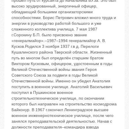
прошел путь от курсанта до начальника ВУЗа. Это был
высоко эрудированный, энергичный офицер,
обладающий большими организаторскими
способностями. Борис Петрович вложил много труда и
энергии в руководство работой большого и уже
слаженного коллектива училища. 7 мая 1987
г.Сорокину Б.П. было присвоено звание
«генералмайор».–1987–1994 генералмайор А. В.
Кусков.Родился 3 ноября 1937 г.в д. Перелоги
Кушалинского района Тверской области. Жизненный
путь во многом был определён старшим братом
Виктором Кусковым, офицером, удостоенным в годы
Великой Отечественной войны звания Героя
Советского Союза за подвиги в годы Великой
Отечественной войны. Именно он убедил Анатолия
поступить в военное училище. Анатолий Васильевич
поступил в Пушкинское военное
строительнотехническое училище, по окончании
которого был направлен на строительство космодрома
Байконур. В 1967 г.окончил Ленинградское высшее
военное инженернотехническое училище, после чего
занялся преподавательской деятельностью. Начав с
должности преподавателя–командира взвода