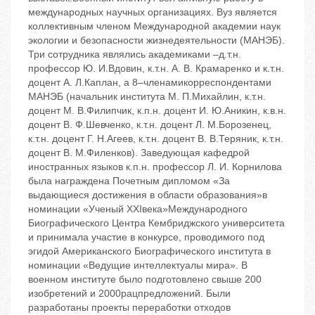
международных научных организациях. Вуз является
коллективным членом Международной академии наук
экологии и безопасности жизнедеятельности (МАНЭБ).
Три сотрудника являлись академиками –д.т.н.
профессор Ю. И.Вдовин, к.т.н. А. В. Крамаренко и к.т.н.
доцент А. Л.Каплан, а 8–членамикорреспондентами
МАНЭБ (начальник института М. П.Михайлин, к.т.н.
доцент М. В.Филипчик, к.п.н. доцент И. Ю.Аникин, к.в.н.
доцент В. Ф.Шевченко, к.т.н. доцент Л. М.Борозенец,
к.т.н. доцент Г. Н.Агеев, к.т.н. доцент В. В.Теряник, к.т.н.
доцент В. М.Филенков). Заведующая кафедрой
иностранных языков к.п.н. профессор Л. И. Корнилова
была награждена Почетным дипломом «За
выдающиеся достижения в области образования»в
номинации «Ученый ХХIвека»Международного
Биографического Центра Кембриджского университета
и принимала участие в конкурсе, проводимого под
эгидой Американского Биографического института в
номинации «Ведущие интеллектуалы мира». В
военном институте было подготовлено свыше 200
изобретений и 2000рацпредложений. Были
разработаны проекты переработки отходов