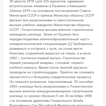
30 августа 1978 г.для 315 курсантов, сдававших
вступительные экзамены в Пушкине и Камышине.
14июня 1979 г.на основании постановления Совета
Министров СССР и приказа Министра обороны СССР
филиал был реорганизован в самостоятельное
высшее учебное заведение Министерства обороны
СССР –Тольяттинское высшее военное строительное
командное училище. Затем из Пушкино был
передислоцирован военнообразовательный «куст»
пожарнотехнической специализации [1].Требовалось
развернуть и отстроить с нуля, на голом месте.
Комплекс сооружений вырастал на глазах, а в июле
1982 г. состоялся первый выпуск. Строительство
первой училищной казармы, столовой, первого
учебного корпуса. Время после занятий курсанты
проводили на стройплощадках. Приятно же сознавать
причастность к большому созидательному процессу.
Он оказался успешным, перспективным. 25 сентября
1993 г.училище было реорганизован в Тольяттинское
высшее военное командноинженерное строительное
училище со сроком обучения 5 лет. В сентябре 1998
г.на основании директивы Генерального Штаба
Вооружённых Сил Российской Федерации произошла