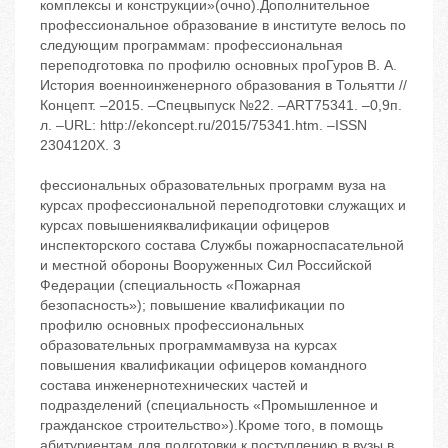
комплексы и конструкции»(очно).Дополнительное
профессиональное образование в институте велось по
следующим программам: профессиональная
переподготовка по профилю основных проГуров В. А.
История военноинженерного образования в Тольятти //
Концепт. –2015. –Спецвыпуск №22. –ART75341. –0,9п.
л. –URL: http://ekoncept.ru/2015/75341.htm. –ISSN
2304120X. 3
фессиональных образовательных программ вуза на
курсах профессиональной переподготовки служащих и
курсах повышенияквалификации офицеров
инспекторского состава Службы пожарноспасательной
и местной обороны Вооруженных Сил Российской
Федерации (специальность «Пожарная
безопасность»); повышение квалификации по
профилю основных профессиональных
образовательных программамвуза на курсах
повышения квалификации офицеров командного
состава инженернотехнических частей и
подразделений (специальность «Промышленное и
гражданское строительство»).Кроме того, в помощь
абитуриентам для подготовки к поступлению в вузы в