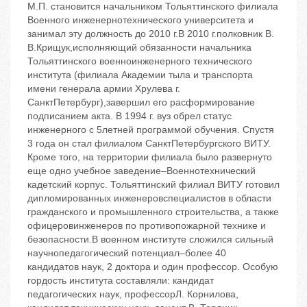
М.П. становится начальником Тольяттинского филиала
Военного инженернотехнического университета и
занимал эту должность до 2010 г.В 2010 г.полковник В.
В.Крищук,исполняющий обязанности начальника
Тольяттинского военноинженерного технического
института (филиала Академии тыла и транспорта
имени генерала армии Хрулева г.
СанктПетербург),завершил его расформирование
подписанием акта. В 1994 г. вуз обрел статус
инженерного с 5летней программой обучения. Спустя
3 года он стал филиалом СанктПетербургского ВИТУ.
Кроме того, на территории филиала было развернуто
еще одно учебное заведение–Военнотехнический
кадетский корпус. Тольяттинский филиал ВИТУ готовил
дипломированных инженеровспециалистов в области
гражданского и промышленного строительства, а также
офицеровинженеров по противопожарной технике и
безопасности.В военном институте сложился сильный
научнопедагогический потенциал–более 40
кандидатов наук, 2 доктора и один профессор. Особую
гордость института составляли: кандидат
педагогических наук, профессорЛ. Корнилова,