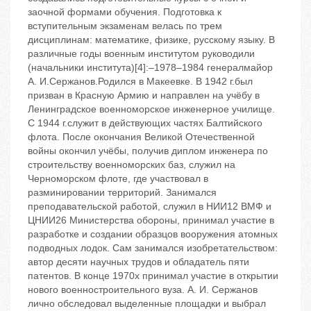
заочной формами обучения. Подготовка к
вступительным экзаменам велась по трем
дисциплинам: математике, физике, русскому языку. В
различные годы военным институтом руководили
(начальники института)[4]:–1978–1984 генералмайор
А. И.Сержанов.Родился в Макеевке. В 1942 г.был
призван в Красную Армию и направлен на учёбу в
Ленинградское военноморское инженерное училище.
С 1944 г.служит в действующих частях Балтийского
флота. После окончания Великой Отечественной
войны окончил учёбы, получив диплом инженера по
строительству военноморских баз, служил на
Черноморском флоте, где участвовал в
разминировании территорий. Занимался
преподавательской работой, служил в НИИ12 ВМФ и
ЦНИИ26 Министерства обороны, принимал участие в
разработке и создании образцов вооружения атомных
подводных лодок. Сам занимался изобретательством:
автор десяти научных трудов и обладатель пяти
патентов. В конце 1970х принимал участие в открытии
нового военностроительного вуза. А. И. Сержанов
лично обследовал выделенные площадки и выбрал