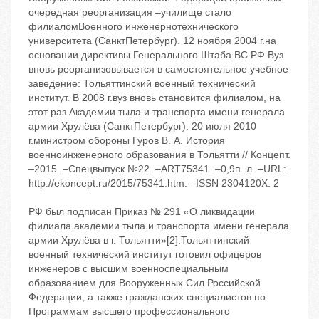
очередная реорганизация –училище стало
филиаломВоенного инженернотехнического
университета (СанктПетербург). 12 ноября 2004 г.на
основании директивы Генерального Штаба ВС РФ Вуз
вновь реорганизовывается в самостоятельное учебное
заведение: Тольяттинский военный технический
институт. В 2008 г.вуз вновь становится филиалом, на
этот раз Академии тыла и транспорта имени генерала
армии Хрулёва (СанктПетербург). 20 июля 2010
г.министром обороны Гуров В. А. История
военноинженерного образования в Тольятти // Концепт.
–2015. –Спецвыпуск №22. –ART75341. –0,9п. л. –URL:
http://ekoncept.ru/2015/75341.htm. –ISSN 2304120X. 2
РФ был подписан Приказ № 291 «О ликвидации
филиала академии тыла и транспорта имени генерала
армии Хрулёва в г. Тольятти»[2].Тольяттинский
военный технический институт готовил офицеров
инженеров с высшим военноспециальным
образованием для Вооруженных Сил Российской
Федерации, а также гражданских специалистов по
Программам высшего профессионального