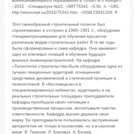
военноинженерного образования в Тольятти // Концепт.
–2015. –Спецвыпуск №22. –ART75341. –0,9п. л. –URL:
http://ekoncept.ru/2015/75341.htm. –ISSN 2304120X. 8
Этот своеобразный строительный полигон был
спроектирован и отстроен в 1980–1981 гг., оборудован
стендамитренажерами для обучения курсантов
различным видам строительных работ. В те же годы
была сформирована и сама кафедра. Она занимает
одну из ключевых позиций в обучении будущих
военных инженеровстроителей. На кафедре
«Технологии строительства»была оборудована одна из
лучших лекционных аудиторий, оснащенная
средствами динамической и статической проекции и
телесистемой. В «Кисловодске»и в
специализированных кабинетах, аудиториях и на
реальных строительных площадках преподаватели
кафедры приобщали своих питомцев к
производственным процессам, воспитывали чувство
ответственности. Кафедра высоко держала свою
марку. Ее преподаватели пользовались заслуженным
авторитетом не только в коллективе, но и в научном
мире: В. Теряник, Л. Боровых, А. Бугаев,