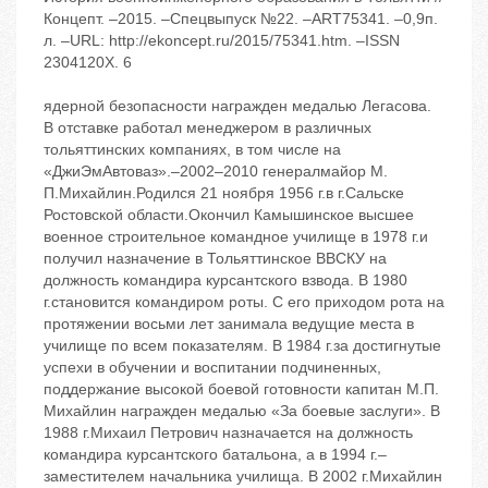
Концепт. –2015. –Спецвыпуск №22. –ART75341. –0,9п.
л. –URL: http://ekoncept.ru/2015/75341.htm. –ISSN
2304120X. 6
ядерной безопасности награжден медалью Легасова.
В отставке работал менеджером в различных
тольяттинских компаниях, в том числе на
«ДжиЭмАвтоваз».–2002–2010 генералмайор М.
П.Михайлин.Родился 21 ноября 1956 г.в г.Сальске
Ростовской области.Окончил Камышинское высшее
военное строительное командное училище в 1978 г.и
получил назначение в Тольяттинское ВВСКУ на
должность командира курсантского взвода. В 1980
г.становится командиром роты. С его приходом рота на
протяжении восьми лет занимала ведущие места в
училище по всем показателям. В 1984 г.за достигнутые
успехи в обучении и воспитании подчиненных,
поддержание высокой боевой готовности капитан М.П.
Михайлин награжден медалью «За боевые заслуги». В
1988 г.Михаил Петрович назначается на должность
командира курсантского батальона, а в 1994 г.–
заместителем начальника училища. В 2002 г.Михайлин