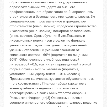
образования в соответствии с Государственными
образовательными стандартами высшего
профессионального образования по 2направлениям:
строительство и безопасность жизнедеятельности, 3м
специальностям: промышленное и гражданское
строительство (очно, заочно); городское строительство
и хозяйство (очно, заочно); пожарная безопасность
(очно, заочно). Срок обучения 5 лет.Показатели
лицензионных нормативов в целом по филиалу
университета следующие: доля преподавателей с
учеными степенями и учеными званиями от
списочного состава –66% (норматив по лицензии –
60%). Обеспеченность учебнометодической
литературой –0,5; контингент, приведенный к очной
форме обучения–1152 человека (норматив,
установленный учредителем –1014 человек).
Превышение количества курсантов обусловлено тем,
что в соответствии с Планом набора курсантов в
военноучебные заведения строительства и
расквартирования войск Министерства обороны
Российской Федерации[3].Основными целями
военного инженерного образования являлось решение