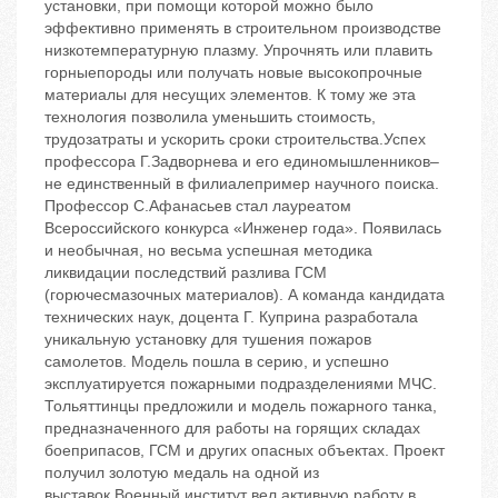
установки, при помощи которой можно было
эффективно применять в строительном производстве
низкотемпературную плазму. Упрочнять или плавить
горныепороды или получать новые высокопрочные
материалы для несущих элементов. К тому же эта
технология позволила уменьшить стоимость,
трудозатраты и ускорить сроки строительства.Успех
профессора Г.Задворнева и его единомышленников–
не единственный в филиалепример научного поиска.
Профессор С.Афанасьев стал лауреатом
Всероссийского конкурса «Инженер года». Появилась
и необычная, но весьма успешная методика
ликвидации последствий разлива ГСМ
(горючесмазочных материалов). А команда кандидата
технических наук, доцента Г. Куприна разработала
уникальную установку для тушения пожаров
самолетов. Модель пошла в серию, и успешно
эксплуатируется пожарными подразделениями МЧС.
Тольяттинцы предложили и модель пожарного танка,
предназначенного для работы на горящих складах
боеприпасов, ГСМ и других опасных объектах. Проект
получил золотую медаль на одной из
выставок.Военный институт вел активную работу в