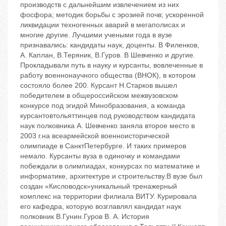
производств с дальнейшим извлечением из них
фосфора; методик борьбы с эрозией почв; ускоренной
ликвидации техногенных аварий в мегаполисах и
многие другие. Лучшими учеными года в вузе
признавались: кандидаты наук, доценты. В Филенков,
А. Каплан, В.Теряник, В.Гуров. В Шевченко и другие.
Прокладывали путь в науку и курсанты, вовлеченные в
работу военнонаучного общества (ВНОК), в котором
состояло более 200. Курсант Н.Старков вышел
победителем в общероссийском межвузовском
конкурсе под эгидой Минобразования, а команда
курсантовтольяттинцев под руководством кандидата
наук полковника А. Шевченко заняла второе место в
2003 г.на всеармейской военноисторической
олимпиаде в СанктПетербурге. И таких примеров
немало. Курсанты вуза в одиночку и командами
побеждали в олимпиадах, конкурсах по математике и
информатике, архитектуре и строительству.В вузе был
создан «Кисловодск»уникальный тренажерный
комплекс на территории филиала ВИТУ. Курировала
его кафедра, которую возглавлял кандидат наук
полковник В.Гунин.Гуров В. А. История