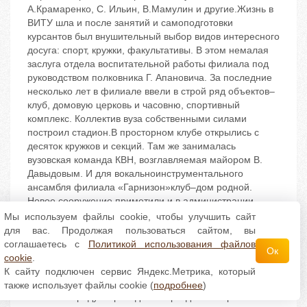
А.Крамаренко, С. Ильин, В.Мамулин и другие.Жизнь в
ВИТУ шла и после занятий и самоподготовки
курсантов был внушительный выбор видов интересного
досуга: спорт, кружки, факультативы. В этом немалая
заслуга отдела воспитательной работы филиала под
руководством полковника Г. Апановича. За последние
несколько лет в филиале ввели в строй ряд объектов–
клуб, домовую церковь и часовню, спортивный
комплекс. Коллектив вуза собственными силами
построил стадион.В просторном клубе открылись с
десяток кружков и секций. Там же занималась
вузовская команда КВН, возглавляемая майором В.
Давыдовым. И для вокальноинструментального
ансамбля филиала «Гарнизон»клуб–дом родной.
Новое сооружение приметили и в администрации
города, которая с удовольствием выступала
Мы используем файлы cookie, чтобы улучшить сайт
организатором культурных различных программ на
для вас. Продолжая пользоваться сайтом, вы
клубной площадке вуза, включая выступления
соглашаетесь с
Политикой использования файлов
Ок
именитых звезд. И вуз перед городом в долгу не
cookie
.
оставался. За каждым курсантским подразделением
К сайту подключен сервис Яндекс.Метрика, который
были закреплены подшефная школа в городе, вуз
также использует файлы cookie (
подробнее
)
помогал городу в проведении праздничных различных