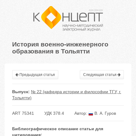
История военно-инженерного
образования в Тольятти
Предыдущая статья
Следующая статья
Выпуск:
№ 22 (кафедра истории и философии ТГУ, г.
Тольятти)
ART 75341
УДК 378.4
Автор:
В. А. Гуров
Библиографическое описание статьи для
цитирования: