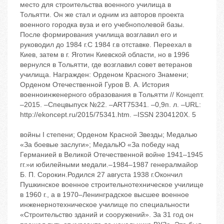
место для строительства военного училища в
Тольятти. Он же стал и одним из авторов проекта
военного городка вуза и его учебнополевой базы.
После формирования училища возглавил его и
руководил до 1984 г.С 1984 г.в отставке. Переехал в
Киев, затем в г. Яготин Киевской области, но в 1996
вернулся в Тольятти, где возглавил совет ветеранов
училища. Награжден: Орденом Красного Знамени;
Орденом Отечественной Гуров В. А. История
военноинженерного образования в Тольятти // Концепт.
–2015. –Спецвыпуск №22. –ART75341. –0,9п. л. –URL:
http://ekoncept.ru/2015/75341.htm. –ISSN 2304120X. 5
войны I степени; Орденом Красной Звезды; Медалью
«За боевые заслуги»; МедальЮ «За победу над
Германией в Великой Отечественной войне 1941–1945
гг.»и юбилейными медали.–1984–1987 генералмайор
Б. П. Сорокин.Родился 27 августа 1938 г.Окончил
Пушкинское военное строительнотехническое училище
в 1960 г., а в 1970–Ленинградское высшее военное
инженернотехническое училище по специальности
«Строительство зданий и сооружений». За 31 год он