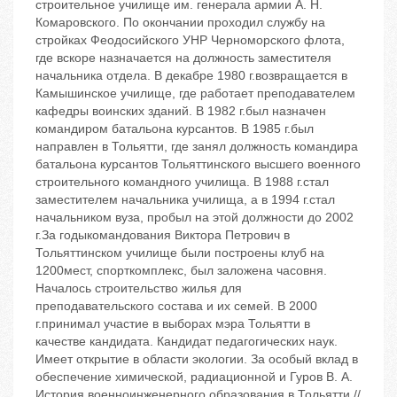
строительное училище им. генерала армии А. Н.
Комаровского. По окончании проходил службу на
стройках Феодосийского УНР Черноморского флота,
где вскоре назначается на должность заместителя
начальника отдела. В декабре 1980 г.возвращается в
Камышинское училище, где работает преподавателем
кафедры воинских зданий. В 1982 г.был назначен
командиром батальона курсантов. В 1985 г.был
направлен в Тольятти, где занял должность командира
батальона курсантов Тольяттинского высшего военного
строительного командного училища. В 1988 г.стал
заместителем начальника училища, а в 1994 г.стал
начальником вуза, пробыл на этой должности до 2002
г.За годыкомандования Виктора Петрович в
Тольяттинском училище были построены клуб на
1200мест, спорткомплекс, был заложена часовня.
Началось строительство жилья для
преподавательского состава и их семей. В 2000
г.принимал участие в выборах мэра Тольятти в
качестве кандидата. Кандидат педагогических наук.
Имеет открытие в области экологии. За особый вклад в
обеспечение химической, радиационной и Гуров В. А.
История военноинженерного образования в Тольятти //