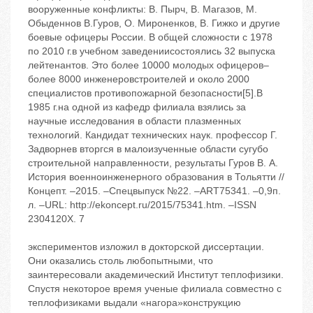
вооруженные конфликты: В. Пырч, В. Магазов, М.
Обыденнов В.Гуров, О. Мироненков, В. Гижко и другие
боевые офицеры России. В общей сложности с 1978
по 2010 г.в учебном заведениисостоялись 32 выпуска
лейтенантов. Это более 10000 молодых офицеров–
более 8000 инженеровстроителей и около 2000
специалистов противопожарной безопасности[5].В
1985 г.на одной из кафедр филиала взялись за
научные исследования в области плазменных
технологий. Кандидат технических наук. профессор Г.
Задворнев вторгся в малоизученные области сугубо
строительной направленности, результаты Гуров В. А.
История военноинженерного образования в Тольятти //
Концепт. –2015. –Спецвыпуск №22. –ART75341. –0,9п.
л. –URL: http://ekoncept.ru/2015/75341.htm. –ISSN
2304120X. 7
экспериментов изложил в докторской диссертации.
Они оказались столь любопытными, что
заинтересовали академический Институт теплофизики.
Спустя некоторое время ученые филиала совместно с
теплофизиками выдали «нагора»конструкцию