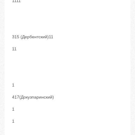
1111
315 (Дербентский)11
11
1
417(Докузпаринский)
1
1