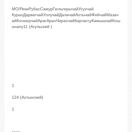
МО/РекиРубасСамурГюльгерычайУсухчай
КурахДарвагчайУллучайДаличайАхтычайФийчайМазач
айКочхюрчайАрагАрачЧирахчайКарчагсуКамышчайКош
онапу11 (Агульский )
1
124 (Ахтынский)
1