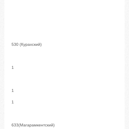
530 (Курахский)
1
1
1
633(Магарамкентский)