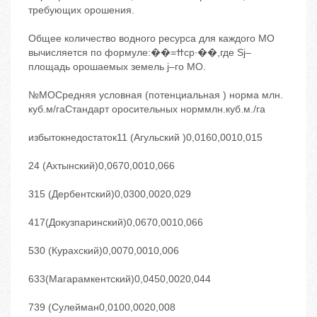
требующих орошения.
Общее количество водного ресурса для каждого МО
вычисляется по формуле:��=ߚср∙��,где Sj–
площадь орошаемых земель j–го МО.
№МОСредняя условная (потенциальная ) норма млн.
куб.м/гаСтандарт оросительных норммлн.куб.м./га
избытокнедостаток11 (Агульский )0,0160,0010,015
24 (Ахтынский)0,0670,0010,066
315 (Дербентский)0,0300,0020,029
417(Докузпаринский)0,0670,0010,066
530 (Курахский)0,0070,0010,006
633(Магарамкентский)0,0450,0020,044
739 (Сулейман0,0100,0020,008