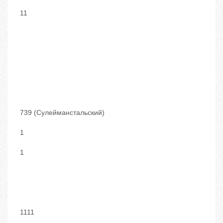
11
739 (Сулейманстальский)
1
1
1111