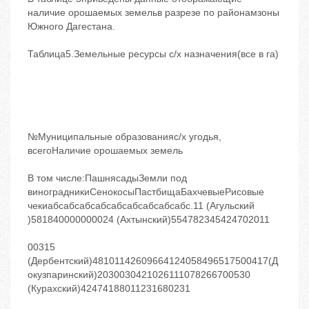
наличие орошаемых земельв разрезе по районамзоны
Южного Дагестана.
Таблица5.Земельные ресурсы с/х назначения(все в га)
№Муниципальные образованияс/х угодья,
всегоНаличие орошаемых земель
В том числе:ПашнясадыЗемли под
виноградникиСенокосыПастбищаБахчевыеРисовые
чекиабсабсабсабсабсабсабсабсабс.11 (Агульский
)581840000000024 (Ахтынский)554782345424702011
00315
(Дербентский)48101142609664124058496517500417(Д
окузпаринский)2030030421026111078266700530
(Курахский)42474188011231680231