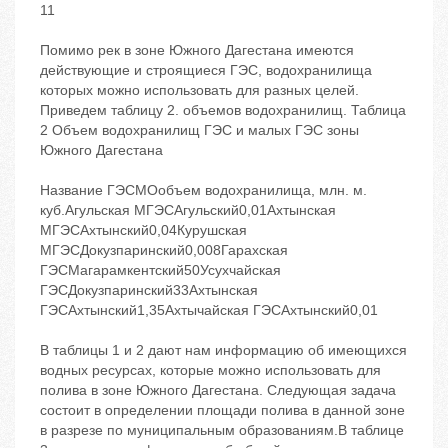
11
Помимо рек в зоне Южного Дагестана имеются
действующие и строящиеся ГЭС, водохранилища
которых можно использовать для разных целей.
Приведем таблицу 2. объемов водохранилищ. Таблица
2 Объем водохранилищ ГЭС и малых ГЭС зоны
Южного Дагестана
Название ГЭСМОобъем водохранилища, млн. м.
куб.Агульская МГЭСАгульский0,01Ахтынская
МГЭСАхтынский0,04Курушская
МГЭСДокузпаринский0,008Гарахская
ГЭСМагарамкентский50Усухчайская
ГЭСДокузпаринский33Ахтынская
ГЭСАхтынский1,35Ахтычайская ГЭСАхтынский0,01
В таблицы 1 и 2 дают нам информацию об имеющихся
водных ресурсах, которые можно использовать для
полива в зоне Южного Дагестана. Следующая задача
состоит в определении площади полива в данной зоне
в разрезе по муниципальным образованиям.В таблице