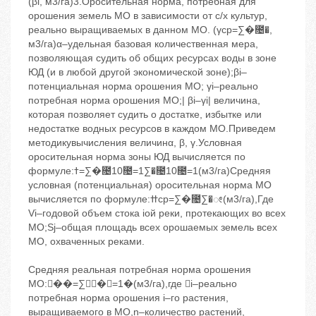
(βi, м3/га)3.Оросительная норма, потребная для
орошения земель МО в зависимости от с/х культур,
реально выращиваемых в данном МО. (γср=∑�೔�,
м3/га)α–удельная базовая количественная мера,
позволяющая судить об общих ресурсах воды в зоне
ЮД (и в любой другой экономической зоне);βi–
потенциальная норма орошения МО; γi–реально
потребная норма орошения МО;| βi–γi| величина,
которая позволяет судить о достатке, избытке или
недостатке водных ресурсов в каждом МО.Приведем
методикувычисления величинα, β, γ.Условная
оросительная норма зоны ЮД вычисляется по
формуле:ߙ=∑�೔10೔=1∑�೔10೔=1(м3/га)Средняя
условная (потенциальная) оросительная норма МО
вычисляется по формуле:ߚср=∑�೔∑�ೕ(м3/га),Где
Vi–годовой объем стока iой реки, протекающих во всех
МО;Sj–общая площадь всех орошаемых земель всех
МО, охваченных реками.
Средняя реальная потребная норма орошения
МО:��=∑೔�೔=1�(м3/га),где i–реально
потребная норма орошения i–го растения,
выращиваемого в МО,n–количество растений,