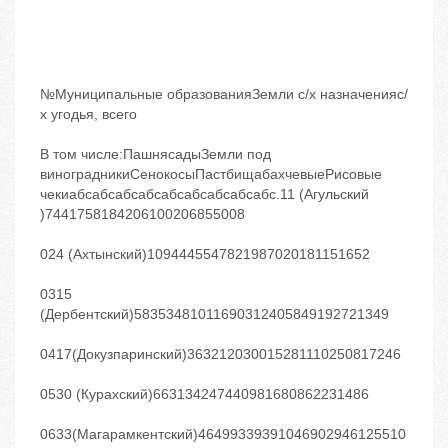
№Муниципальные образованияЗемли с/х назначенияс/
х угодья, всего
В том числе:ПашнясадыЗемли под
виноградникиСенокосыПастбищабахчевыеРисовые
чекиабсабсабсабсабсабсабсабсабс.11 (Агульский
)7441758184206100206855008
024 (Ахтынский)1094445547821987020181151652
0315
(Дербентский)58353481011690312405849192721349
0417(Докузпаринский)363212030015281110250817246
0530 (Курахский)663134247440981680862231486
0633(Магарамкентский)46499339391046902946125510