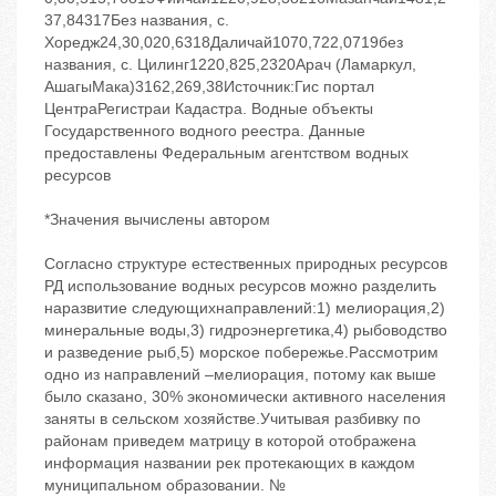
37,84317Без названия, с.
Хоредж24,30,020,6318Даличай1070,722,0719без
названия, с. Цилинг1220,825,2320Арач (Ламаркул,
АшагыМака)3162,269,38Источник:Гис портал
ЦентраРегистраи Кадастра. Водные объекты
Государственного водного реестра. Данные
предоставлены Федеральным агентством водных
ресурсов
*Значения вычислены автором
Согласно структуре естественных природных ресурсов
РД использование водных ресурсов можно разделить
наразвитие следующихнаправлений:1) мелиорация,2)
минеральные воды,3) гидроэнергетика,4) рыбоводство
и разведение рыб,5) морское побережье.Рассмотрим
одно из направлений –мелиорация, потому как выше
было сказано, 30% экономически активного населения
заняты в сельском хозяйстве.Учитывая разбивку по
районам приведем матрицу в которой отображена
информация названии рек протекающих в каждом
муниципальном образовании. №