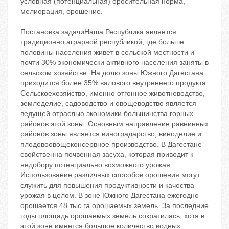
условная (потенциальная) оросительная норма,
мелиорация, орошение.
Постановка задачиНаша Республика является
традиционно аграрной республикой, где больше
половины населения живет в сельской местности и
почти 30% экономически активного населения заняты в
сельском хозяйстве. На долю зоны Южного Дагестана
приходится более 35% валового внутреннего продукта.
Сельскоехозяйство, именно отгонное животноводство,
земледелие, садоводство и овощеводство является
ведущей отраслью экономики большинства горных
районов этой зоны. Основным направление равнинных
районов зоны является виноградарство, виноделие и
плодовоовощеконсервное производство. В Дагестане
свойственна почвенная засуха, которая приводит к
недобору потенциально возможного урожая.
Использование различных способов орошения могут
служить для повышения продуктивности и качества
урожая в целом. В зоне Южного Дагестана ежегодно
орошается 48 тыс.га орошаемых земель. За последние
годы площадь орошаемых земель сократилась, хотя в
этой зоне имеется большое количество водных