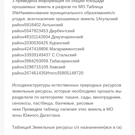
3 приведена информация об общей площади
орошаемых земель в разрезе по МО.Таблица
3№Наименование муниципального образованияс/х
угодья, всегоналичие орошаемых земель 1Агульский
район5818402.Ахтынский
район5547823453.Дербентский
район48101142604.Докузпаринский
район2030030425.Курахский
район4247418806.Магарамкентский
район33939149437.С.Стальский
район3984293058.Табасаранский
район3298715109.Хивский
район267461435Итого35805148720
Исходяизструктуры естественных природных ресурсов
земельные ресурсы, которые необходимо орошать мы
разделили по категориям: пашня, сады, виноградники,
сенокосы, пастбища, бахчевые, рисовые
чеки.Приведем таблицу наличия этих земель в МО
зоны Южного Дагестана.
Таблица4.Земельные ресурсы с/х назначения(все в га)