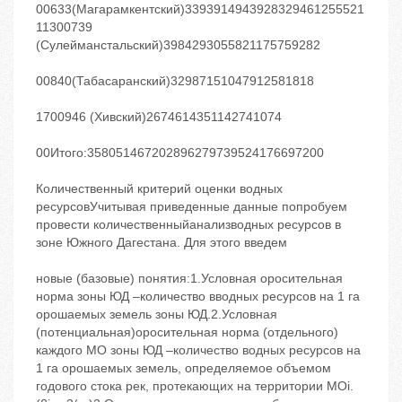
00633(Магарамкентский)3393914943928329461255521
11300739
(Сулейманстальский)3984293055821175759282
00840(Табасаранский)32987151047912581818
1700946 (Хивский)2674614351142741074
00Итого:358051467202896279739524176697200
Количественный критерий оценки водных
ресурсовУчитывая приведенные данные попробуем
провести количественныйанализводных ресурсов в
зоне Южного Дагестана. Для этого введем
новые (базовые) понятия:1.Условная оросительная
норма зоны ЮД –количество вводных ресурсов на 1 га
орошаемых земель зоны ЮД.2.Условная
(потенциальная)оросительная норма (отдельного)
каждого МО зоны ЮД –количество водных ресурсов на
1 га орошаемых земель, определяемое объемом
годового стока рек, протекающих на территории МОi.