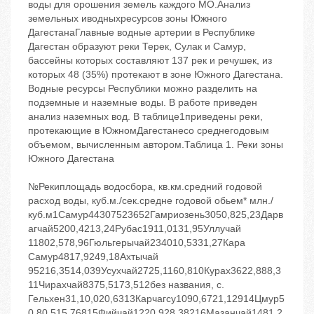
воды для орошения земель каждого МО.Анализ
земельных иводныхресурсов зоны Южного
ДагестанаГлавные водные артерии в Республике
Дагестан образуют реки Терек, Сулак и Самур,
бассейны которых составляют 137 рек и речушек, из
которых 48 (35%) протекают в зоне Южного Дагестана.
Водные ресурсы Республики можно разделить на
подземные и наземные воды. В работе приведен
анализ наземных вод. В таблице1приведены реки,
протекающие в ЮжномДагестанесо среднегодовым
объемом, вычисленным автором.Таблица 1. Реки зоны
Южного Дагестана
№Рекиплощадь водосбора, кв.км.средний годовой
расход воды, куб.м./сек.средне годовой обьем* млн./
куб.м1Самур44307523652Гамриозень3050,825,23Дарв
агчай5200,4213,24Рубас1911,0131,95Уллучай
11802,578,96Гюльгерычай234010,5331,27Кара
Самур4817,9249,18Ахтычай
95216,3514,039Усухчай2725,1160,810Курах3622,888,3
11Чирахчай8375,5173,512без названия, с.
Гельхен31,10,020,6313Карчагсу1090,6721,12914Цмур5
0,80,515,76815Фийчай1220,928,38216Мазанчай1481,2