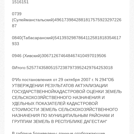
1516151
0739
(Сулейманстальский)4961739842881817575923297226
87
0840(Табасаранский)5413932987864112581818354617
933
0946 (Хивский)306712674648467410497019506
0Итого:525774358051572387973952429764253018
0*Из постановления от 29 октября 2007 г. N 294"ОБ
УТВЕРЖДЕНИИ РЕЗУЛЬТАТОВ АКТУАЛИЗАЦИИ
ГОСУДАРСТВЕННОЙКАДАСТРОВОЙ ОЦЕНКИ ЗЕМЕЛЬ
СЕЛЬСКОХОЗЯЙСТВЕННОГО НАЗНАЧЕНИЯ И
УДЕЛЬНЫХ ПОКАЗАТЕЛЕЙ КАДАСТРОВОЙ
СТОИМОСТИ ЗЕМЕЛЬ СЕЛЬСКОХОЗЯЙСТВЕННОГО
НАЗНАЧЕНИЯ ПО МУНИЦИПАЛЬНЫМ РАЙОНАМ И
ГРУППАМ ЗЕМЕЛЬ В РЕСПУБЛИКЕ ДАГЕСТАН"
В таблице 5приведены данные отображающие