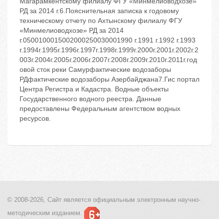
Магарамкентскому филиалу ФГУ «Минмелиоводхозе»
РД за 2014 г.6.Пояснительная записка к годовому
техническому отчету по Ахтынскому филиалу ФГУ
«Минмелиоводхозе» РД за 2014
г.0500100015002000250030001990 г.1991 г.1992 г.1993
г.1994г.1995г.1996г.1997г.1998г.1999г.2000г.2001г.2002г.2
003г.2004г.2005г.2006г.2007г.2008г.2009г.2010г.2011г.год
овой сток реки Самурфактические водозаборы
РДфактические водозаборы Азербайджана7.Гис портал
Центра Регистра и Кадастра. Водные объекты
Государственного водного реестра. Данные
предоставлены Федеральным агентством водных
ресурсов.
© 2008-2026, Сайт является
официальным электронным
научно-
методическим изданием.