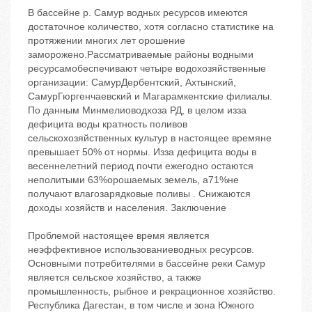
В бассейне р. Самур водных ресурсов имеются
достаточное количество, хотя согласно статистике на
протяжении многих лет орошение
заморожено.Рассматриваемые районы водными
ресурсамобеспечивают четыре водохозяйственные
организации: СамурДербентский, Ахтынский,
СамурГюргенчаевский и Магарамкентские филиалы.
По данным Минмелиоводхоза РД, в целом изза
дефицита воды кратность поливов
сельскохозяйственных культур в настоящее времяне
превышает 50% от нормы. Изза дефицита воды в
весеннелетний период почти ежегодно остаются
неполитыми 63%орошаемых земель, а71%не
получают влагозарядковые поливы . Снижаются
доходы хозяйств и населения. Заключение
Проблемой настоящее время является
неэффективное использованиеводных ресурсов.
Основными потребителями в бассейне реки Самур
является сельское хозяйство, а также
промышленность, рыбное и рекрационное хозяйство.
Республика Дагестан, в том числе и зона Южного