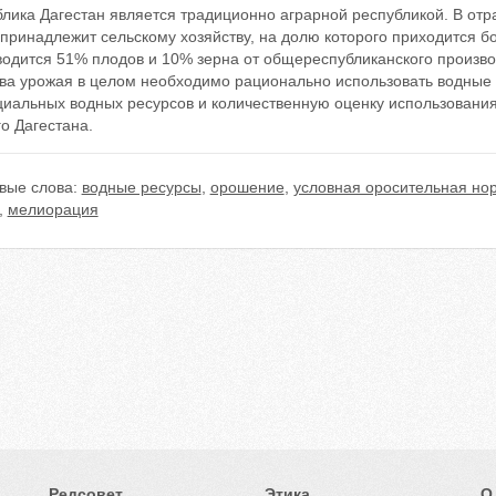
блика Дагестан является традиционно аграрной республикой. В от
принадлежит сельскому хозяйству, на долю которого приходится б
водится 51% плодов и 10% зерна от общереспубликанского произво
тва урожая в целом необходимо рационально использовать водные 
циальных водных ресурсов и количественную оценку использовани
о Дагестана.
вые слова:
водные ресурсы
,
орошение
,
условная оросительная но
,
мелиорация
Редсовет
Этика
О