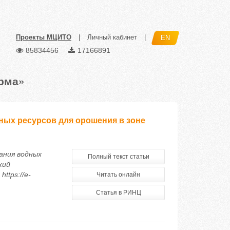
Проекты МЦИТО
|
Личный кабинет
|
EN
85834456
17166891
рма»
ных ресурсов для орошения в зоне
ания водных
Полный текст статьи
кий
ttps://e-
Читать онлайн
Статья в РИНЦ