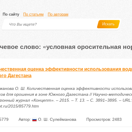
По сайту
По статьям
По авторам
Искать
чевое слово: «условная оросительная но
чественная оценка эффективности использования вод
го Дагестана
манова О. Ш. Количественная оценка эффективности использов
сов для орошения в зоне Южного Дагестана // Научно-методичес
онный журнал «Концепт». – 2015. – Т. 13. – С. 3891–3895. – URL: h
t.ru/2015/85779.htm
5779
Автор:
О. Ш. Сулейманова
Просмотров: 2483