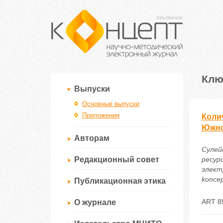
Клю
Выпуски
Основные выпуски
Приложения
Коли
Южно
Авторам
Сулей
Редакционный совет
ресур
электр
koncep
Публикационная этика
ART 8
О журнале