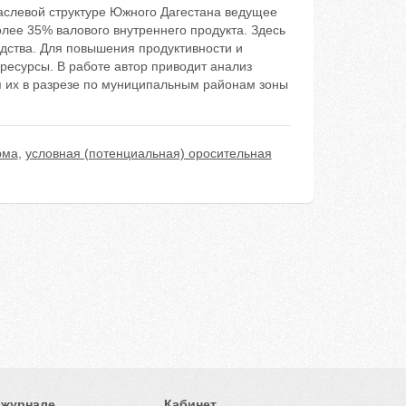
раслевой структуре Южного Дагестана ведущее
олее 35% валового внутреннего продукта. Здесь
дства. Для повышения продуктивности и
ресурсы. В работе автор приводит анализ
я их в разрезе по муниципальным районам зоны
рма
,
условная (потенциальная) оросительная
 журнале
Кабинет