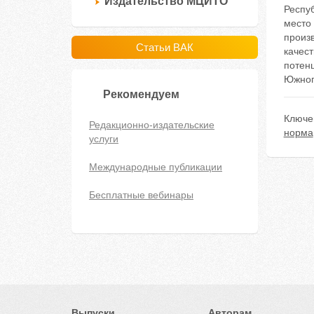
Издательство МЦИТО
Респу
место 
произ
Статьи ВАК
качес
потен
Южног
Рекомендуем
Ключе
Редакционно-издательские
норма
услуги
Международные публикации
Бесплатные вебинары
Выпуски
Авторам