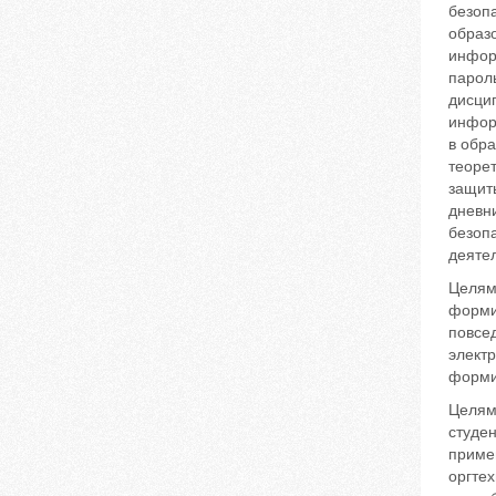
безоп
образ
инфор
парол
дисци
информ
в обр
теоре
защит
дневн
безоп
деяте
Целям
формир
повсе
элект
форми
Целям
студе
приме
оргте