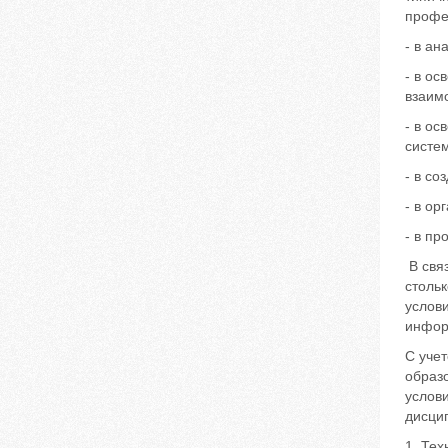
профе
- в ан
- в ос
взаим
- в о
систе
- в со
- в о
- в пр
В связ
стольк
услови
инфор
С уче
образ
услов
дисцип
1. Тех