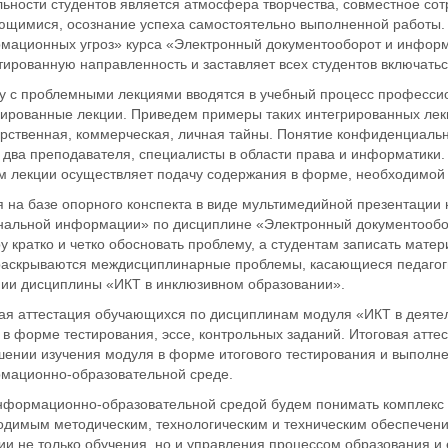
ьности студентов является атмосфера творчества, совместное сот
ющимися, осознание успеха самостоятельно выполненной работы.
мационных угроз» курса «Электронный документооборот и информ
ированную направленность и заставляет всех студентов включатьс
у с проблемными лекциями вводятся в учебный процесс профессио
рированные лекции. Приведем примеры таких интегрированных лек
арственная, коммерческая, личная тайны. Понятие конфиденциаль
 два преподавателя, специалисты в области права и информатики. 
м лекции осуществляет подачу содержания в форме, необходимой д
я на базе опорного конспекта в виде мультимедийной презентации
нальной информации» по дисциплине «Электронный документообо
у кратко и четко обосновать проблему, а студентам записать матер
раскрываются междисциплинарные проблемы, касающиеся педагоги
нии дисциплины «ИКТ в инклюзивном образовании».
ая аттестация обучающихся по дисциплинам модуля «ИКТ в деятел
 в форме тестирования, эссе, контрольных заданий. Итоговая атт
шении изучения модуля в форме итогового тестирования и выполн
мационно-образовательной среде.
нформационно-образовательной средой будем понимать комплекс
одимым методическим, технологическим и техническим обеспечен
ии не только обучения, но и управления процессом образования и