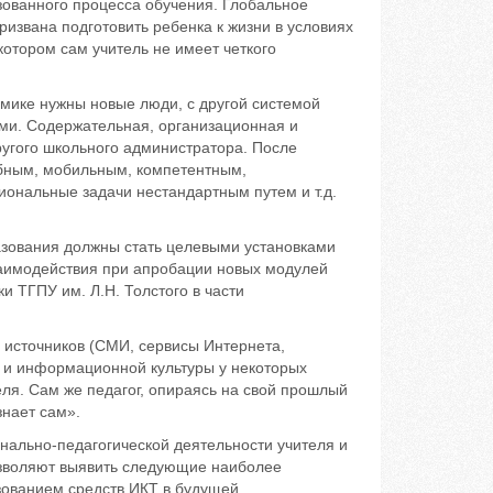
зованного процесса обучения. Глобальное
ризвана подготовить ребенка к жизни в условиях
 котором сам учитель не имеет четкого
омике нужны новые люди, с другой системой
ями. Содержательная, организационная и
ругого школьного администратора. После
обным, мобильным, компетентным,
ональные задачи нестандартным путем и т.д.
азования должны стать целевыми установками
заимодействия при апробации новых модулей
 ТГПУ им. Л.Н. Толстого в части
источников (СМИ, сервисы Интернета,
ти и информационной культуры у некоторых
ля. Сам же педагог, опираясь на свой прошлый
знает сам».
нально-педагогической деятельности учителя и
озволяют выявить следующие наиболее
зованием средств ИКТ в будущей