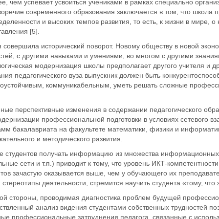
е, чем успевает усвоиться учениками в рамках специально органи
оречие современного образования заключается в том, что школа п
деленности и высоких темпов развития, то есть, к жизни в мире, о
авления [5].
я совершила исторический поворот. Новому обществу в новой экон
стей, с другими навыками и умениями, во многом с другими знани
логическая модернизация школы предполагает другого учителя и д
ания педагогического вуза выпускник должен быть конкурентоспос
соустойчивым, коммуникабельным, уметь решать сложные професси
нные перспективные изменения в содержании педагогического обр
одернизации профессиональной подготовки в условиях сетевого в
мм бакалавриата на факультете математики, физики и информатики
ательного и методического развития.
е студентов получать информацию из множества информационных 
ьные сети и т.п.) приводит к тому, что уровень ИКТ-компетентнос
тов зачастую оказывается выше, чем у обучающего их преподавате
 стереотипы деятельности, стремится научить студента «тому, что 
гой стороны, проводимая диагностика проблем будущей профессио
ствленный анализ видения студентами собственных трудностей п
ные профессиональные затруднения педагога, связанные с исполь