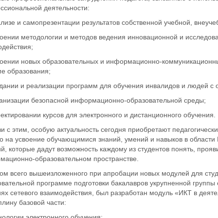
ссиональной деятельности:
ализе и самопрезентации результатов собственной учебной, внеуч
воении методологии и методов ведения инновационной и исследова
одействия;
своении новых образовательных и информационно-коммуникационны
ме образования;
здании и реализации программ для обучения инвалидов и людей с 
рганизации безопасной информационно-образовательной среды;
оектировании курсов для электронного и дистанционного обучения.
и с этим, особую актуальность сегодня приобретают педагогическ
о на усвоение обучающимися знаний, умений и навыков в области И
й, которые дадут возможность каждому из студентов понять, прояв
мационно-образовательном пространстве.
том всего вышеизложенного при апробации новых модулей для сту
овательной программе подготовки бакалавров укрупненной группы 
иях сетевого взаимодействия, был разработан модуль «ИКТ в деят
лину базовой части:
нологии электронного обучения;