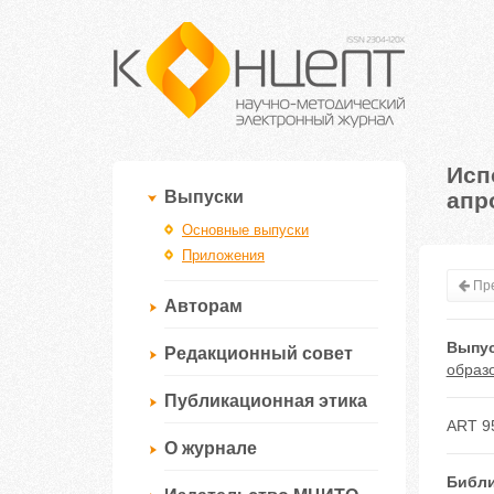
Исп
апр
Выпуски
Основные выпуски
Приложения
Пре
Авторам
Выпус
Редакционный совет
образ
Публикационная этика
ART 9
О журнале
Библи