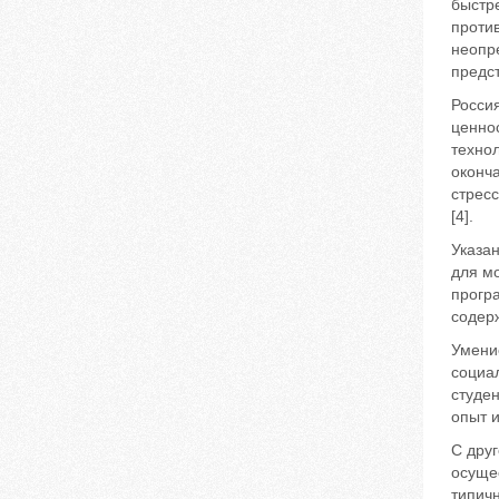
быстре
против
неопре
предст
Росси
ценно
техно
оконч
стрес
[4].
Указа
для м
програ
содерж
Умени
социал
студен
опыт и
С дру
осуще
типич