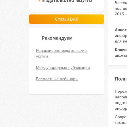
Издательство МЦИТО
Богат
при а
2015. 
Статьи ВАК
Аннот
инфор
Рекомендуем
для в
Ключе
Редакционно-издательские
школь
услуги
Международные публикации
Бесплатные вебинары
Полн
Переж
народн
подго
инфор
Совре
технол