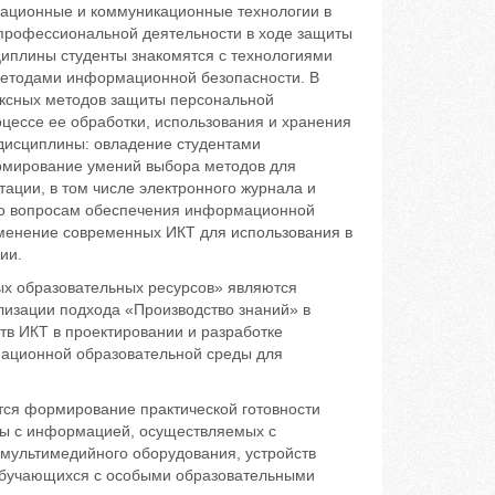
мационные и коммуникационные технологии в
 профессиональной деятельности в ходе защиты
иплины студенты знакомятся с технологиями
методами информационной безопасности. В
ексных методов защиты персональной
цессе ее обработки, использования и хранения
 дисциплины: овладение студентами
рмирование умений выбора методов для
ции, в том числе электронного журнала и
 по вопросам обеспечения информационной
именение современных ИКТ для использования в
ии.
ых образовательных ресурсов» являются
лизации подхода «Производство знаний» в
тв ИКТ в проектировании и разработке
мационной образовательной среды для
ся формирование практической готовности
ты с информацией, осуществляемых с
мультимедийного оборудования, устройств
 обучающихся с особыми образовательными