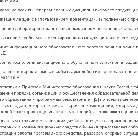
бностями.
давание всех вышеперечисленных дисциплин включает следующие
анизация лекций с использованием презентаций, выполненных с п
ведение лабораторных работ с использованием электронных образо
ользование проблемно-ориентированного междисциплинарного под
дание информационного образовательного портала по дисциплине в
LE;
дрение технологий дистанционного обучения для выполнения зада
ктронные интерактивные способы взаимодействия преподавателя и
 MOODLE.
ветствии с Приказом Министерства образования и науки Российско
ждении порядка организации и осуществления образовательной де
го образования - программам бакалавриата» [2] по всем вышепе
чных средств, который включает перечень компетенций, которыми
телей и критериев оценивания компетенций, а также шкал оценива
твенным отличием организации учебного процесса с применением 
ютерных и коммуникационных средств обучения представляет собо
страций работы программного средства, разбором спорных ситуац