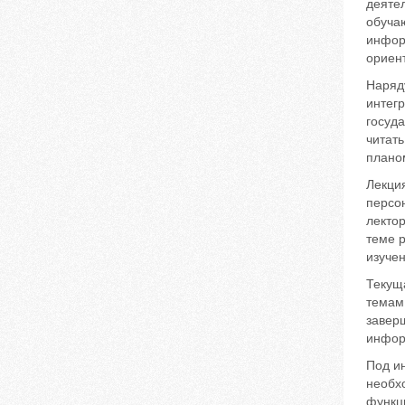
деятел
обуча
инфор
ориент
Наряд
интег
госуд
читать
плано
Лекци
персо
лектор
теме 
изуче
Текущ
темам
завер
инфор
Под и
необх
функц