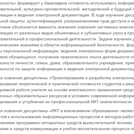
асность» формирует у бакалавров готовность использовать инфор
овательной, культурно-просветительской, методической и будущей
мации и ведения электронной документации. В ходе изучения дисц
ьной защиты, аутентификацией, разграничениями прав доступа и 
плине объясняется важность значения освоения системных компл
ации от различных видов объективных и субъективных угроз в про
азовательной и профессиональной деятельности. Задачи изучения
тическими знаниями в области информационной безопасности; фо
ы персональной информации; ведения электронных форм документа
иков обучающихся; получение практического опыта деятельности
асности личности, семьи, дома, образовательного учреждения, пр
льности по защите информации и ведения электронной документац
и освоения дисциплины «Проектирование и разработка электронн
ование теоретической и практической готовности студентов к реа
дневной работе учителя на основе комплексного применения средс
ронных образовательных ресурсов в условиях современной инфор
рования и углубления их профессиональной ИКТ компетентности.
и освоения дисциплины «ИКТ в инклюзивном образовании» являют
нтов к использованию информационных процессов и методов рабо
нением программно-аппаратных средств вычислительной техники, 
хники и средств коммуникации в учебно-воспитательном процессе