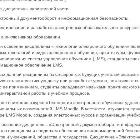
е дисциплины вариативной части:
ектронный документооборот и информационная безопасность;
ектирование и разработка электронных образовательных ресурсов;
Т в инклюзивном образовании.
и освоения дисциплины «Технологии электронного обучения» явл
ных технологий и видов электронного обучения; архитектуры, фун
ионирования систем управления обучением (LMS); стандарты элек
мационное обеспечение LMS.
ках данной дисциплины бакалавров как будущих учителей знакомят
зовать интерактивную доску при разработке уроков, показывают с
 с её применением, студенты овладевают навыками практического 
интерактивной работы в учебном процессе.
ное внимание в курсе «Технологии электронного обучения» уделен
иональных возможностей LMS Moodle. В частности, изучаются прин
е LMS Moodle, создания электронных курсов и организации учебно
 освоения дисциплины «Электронный документооборот и информа
нтов принципам и средствам обеспечения информационной безопас
тов и учреждений, общества и государства. Дисциплина «Электро