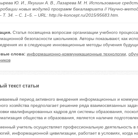
ырева Ю. И., Якушин А. В., Лазарева М. Н. Использование средс
пробации новых модулей программ бакалавриата // Научно-мето
– Т. 34. – С. 1–5. – URL: http://e-koncept.ru/2015/95683.htm.
ация.
Статья посвящена вопросам организации учебного процесс
мационной безопасности школьников. Авторы показывают, как испо
недрения их в следующие инновационные методы обучения будущих
вые слова:
информационно-коммуникационные технологии
,
обуч
ников
ый текст статьи
иваемый период активного внедрения информационных и коммуник
ого хозяйства предполагает решение ряда взаимосвязанных задач,
товки квалифицированных кадров для системы образования, поскол
матизация общества и образования, является наличие подготовле
менный учитель осуществляет профессиональную деятельность в п
огий, информационной цивилизации, работает в условиях, когда н