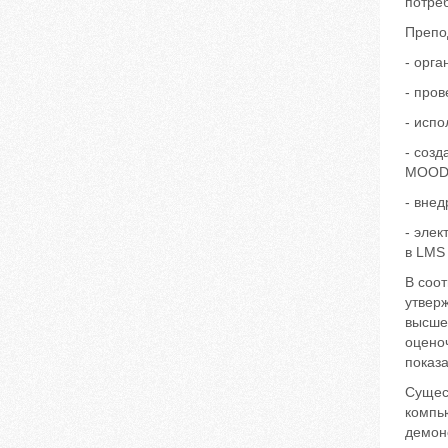
потре
Препо
- орг
- про
- исп
- соз
MOOD
- вне
- эле
в LMS
В соот
утвер
высше
оцено
показа
Сущес
компь
демон