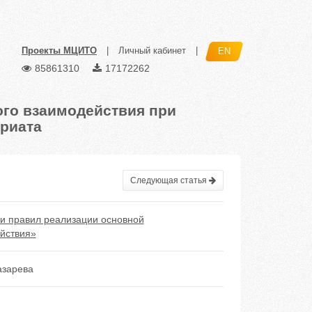
Проекты МЦИТО
|
Личный кабинет
|
EN
85861310
17172262
ого взаимодействия при
риата
Следующая статья
и правил реализации основной
ействия»
азарева