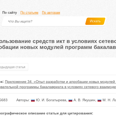
По сайту
По статьям
По авторам
Искать
ользование средств икт в условиях сетев
обации новых модулей программ бакалав
дыдущая статья
к:
Приложение 34. «Опыт разработки и апробации новых модулей 
овательной программы бакалавриата в условиях сетевого взаимод
5683
Авторы:
Ю. И. Богатырева
,
А. В. Якушин
,
М. Н. Л
ографическое описание статьи для цитирования: