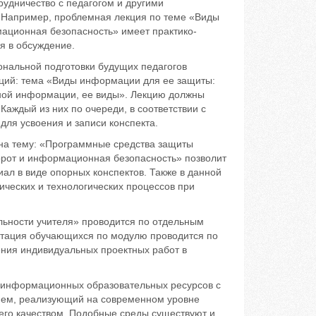
рудничество с педагогом и другими
 Например, проблемная лекция по теме «Виды
ационная безопасность» имеет практико-
я в обсуждение.
нальной подготовки будущих педагогов
ций: тема «Виды информации для ее защиты:
ной информации, ее виды». Лекцию должны
Каждый из них по очереди, в соответствии с
ля усвоения и записи конспекта.
 на тему: «Программные средства защиты
рот и информационная безопасность» позволит
иал в виде опорных конспектов. Также в данной
ческих и технологических процессов при
ьности учителя» проводится по отдельным
естация обучающихся по модулю проводится по
ения индивидуальных проектных работ в
 информационных образовательных ресурсов с
ием, реализующий на современном уровне
 его качеством. Подобные среды существуют и