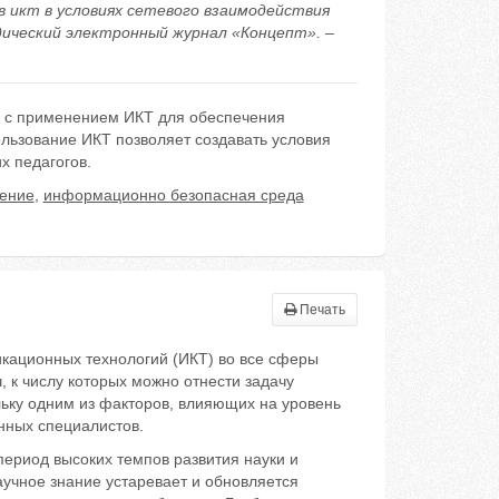
тв икт в условиях сетевого взаимодействия
дический электронный журнал «Концепт». –
а с применением ИКТ для обеспечения
льзование ИКТ позволяет создавать условия
 педагогов.
ение
,
информационно безопасная среда
Печать
ационных технологий (ИКТ) во все сферы
 к числу которых можно отнести задачу
ьку одним из факторов, влияющих на уровень
нных специалистов.
ериод высоких темпов развития науки и
аучное знание устаревает и обновляется