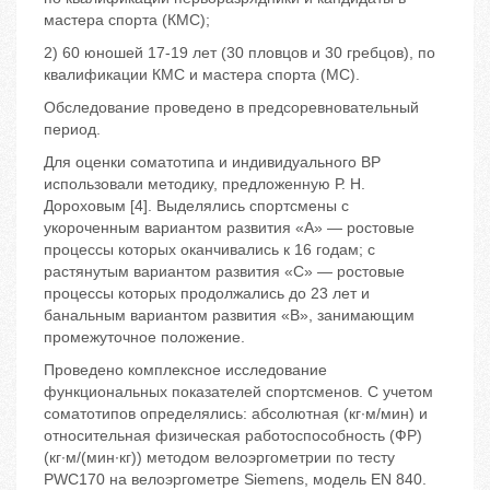
мастера спорта (КМС);
2) 60 юношей 17-19 лет (30 пловцов и 30 гребцов), по
квалификации КМС и мастера спорта (МС).
Обследование проведено в предсоревновательный
период.
Для оценки соматотипа и индивидуального ВР
использовали методику, предложенную Р. Н.
Дороховым [4]. Выделялись спортсмены с
укороченным вариантом развития «А» — ростовые
процессы которых оканчивались к 16 годам; с
растянутым вариантом развития «С» — ростовые
процессы которых продолжались до 23 лет и
банальным вариантом развития «В», занимающим
промежуточное положение.
Проведено комплексное исследование
функциональных показателей спортсменов. С учетом
соматотипов определялись: абсолютная (кг∙м/мин) и
относительная физическая работоспособность (ФР)
(кг∙м/(мин∙кг)) методом велоэргометрии по тесту
РWС170 на велоэргометре Siemens, модель EN 840.