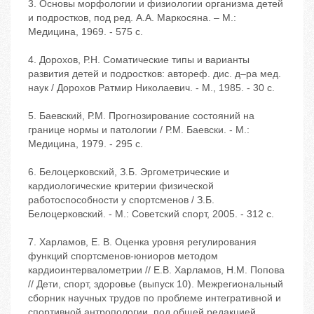
3. Основы морфологии и физиологии организма детей
и подростков, под ред. А.А. Маркосяна. – М.:
Медицина, 1969. - 575 с.
4. Дорохов, Р.Н. Соматические типы и варианты
развития детей и подростков: автореф. дис. д–ра мед.
наук / Дорохов Ратмир Николаевич. - М., 1985. - 30 с.
5. Баевский, Р.М. Прогнозирование состояний на
границе нормы и патологии / Р.М. Баевски. - М.:
Медицина, 1979. - 295 с.
6. Белоцерковский, З.Б. Эргометрические и
кардиологические критерии физической
работоспособности у спортсменов / З.Б.
Белоцерковский. - М.: Советский спорт, 2005. - 312 с.
7. Харламов, Е. В. Оценка уровня регулирования
функций спортсменов-юниоров методом
кардиоинтервалометрии // Е.В. Харламов, Н.М. Попова
// Дети, спорт, здоровье (выпуск 10). Межрегиональный
сборник научных трудов по проблеме интегративной и
спортивной антропологии, под общей редакцией