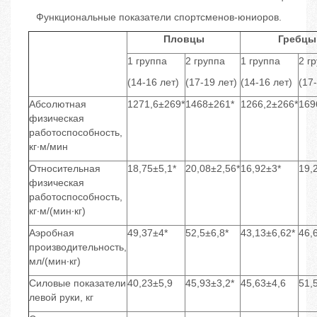
Функциональные показатели спортсменов-юниоров.
Пловцы
Гребцы
1 группа
2 группа
1 группа
2 г
(14-16 лет)
(17-19 лет)
(14-16 лет)
(17
Абсолютная
1271,6±269*
1468±261*
1266,2±266*
169
физическая
работоспособность,
кг∙м/мин
Относительная
18,75±5,1*
20,08±2,56*
16,92±3*
19,
физическая
работоспособность,
кг∙м/(мин∙кг)
Аэробная
49,37±4*
52,5±6,8*
43,13±6,62*
46,
производительность,
мл/(мин∙кг)
Силовые показатели
40,23±5,9
45,93±3,2*
45,63±4,6
51,
левой руки, кг