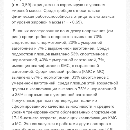
(r = - 0,59) отрицательно коррелируют с уровнем
жировой массы. Среди гребцов относительная
физическая работоспособность отрицательно зависит
от уровня жировой массы (r = - 0,69).
В наших исследованиях по индексу напряжения (см.
рис.) среди гребцов-подростков выявлено 73%
спортсменов с нормотонией, 20% с умеренной
ваготонией и 7% с выраженной ваготонией. Среди
подростков пловцов выявлено 53% спортсменов с
нормотонией, 40% с умеренной ваготонией, 7%,
имеющих квалификацию КМС, с выраженной
ваготонией. Среди юношей гребцов (КМС и МС)
выявлено 67% с нормотонией, 33% спортсменов с
умеренной ваготонией, среди пловцов этой возрастной
группы и квалификации выявлено 75% с нормотонией
и 35% спортсменов с умеренной ваготонией.
Полученные данные подтверждают наличие
сформированного качества выносливости и среднего
уровня тренированности обследованных спортсменов
17-19-летнего возраста, имеющих квалификацию КМС
и МС. Это согласуется с работами других авторов о
вариабельности сердечного ритма спортсменов [7,8].