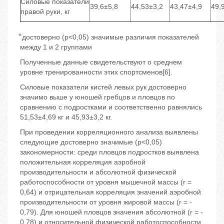
Силовые показатели
39,6±5,8
44,53±3,2
43,47±4,9
49,
правой руки, кг
⃰ достоверно (р<0,05) значимые различия показателей
между 1 и 2 группами
Полученные данные свидетельствуют о среднем
уровне тренированности этих спортсменов[6].
Силовые показатели кистей левых рук достоверно
значимо выше у юношей гребцов и пловцов по
сравнению с подростками и соответственно равнялись
51,53±4,69 кг и 45,93±3,2 кг.
При проведении корреляционного анализа выявлены
следующие достоверно значимые (р<0,05)
закономерности: среди пловцов подростков выявлена
положительная корреляция аэробной
производительности и абсолютной физической
работоспособности от уровня мышечной массы (r =
0,64) и отрицательная корреляция значений аэробной
производительности от уровня жировой массы (r = -
0,79). Для юношей пловцов значения абсолютной (r = -
0,78) и относительной физической работоспособности