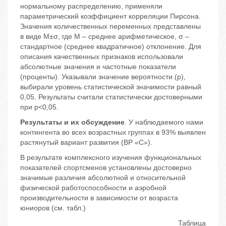
нормальному распределению, применяли
параметрический коэффициент корреляции Пирсона.
Значения количественных переменных представлены
в виде М±σ, где М – среднее арифметическое, σ –
стандартное (среднее квадратичное) отклонение. Для
описания качественных признаков использовали
абсолютные значения и частотные показатели
(проценты). Указывали значение вероятности (р),
выбирали уровень статистической значимости равный
0,05. Результаты считали статистически достоверными
при р<0,05.
Результаты и их обсуждение
. У наблюдаемого нами
контингента во всех возрастных группах в 93% выявлен
растянутый вариант развития (ВР «С»).
В результате комплексного изучения функциональных
показателей спортсменов установлены достоверно
значимые различия абсолютной и относительной
физической работоспособности и аэробной
производительности в зависимости от возраста
юниоров (см. табл.)
Таблица