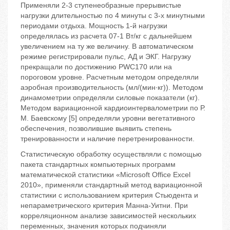
Применяли 2-3 ступенеобразные прерывистые
нагрузки длительностью по 4 минуты с 3-х минутными
периодами отдыха. Мощность 1-й нагрузки
определялась из расчета 07-1 Вт/кг с дальнейшем
увеличением на ту же величину. В автоматическом
режиме регистрировали пульс, АД и ЭКГ. Нагрузку
прекращали по достижению РWС170 или на
пороговом уровне. Расчетным методом определяли
аэробная производительность (мл/(мин∙кг)). Методом
динамометрии определяли силовые показатели (кг).
Методом вариационной кардиоинтервалометрии по Р.
М. Баевскому [5] определяли уровни вегетативного
обеспечения, позволившие выявить степень
тренированности и наличие перетренированности.
Статистическую обработку осуществляли с помощью
пакета стандартных компьютерных программ
математической статистики «Microsoft Office Excel
2010», применяли стандартный метод вариационной
статистики с использованием критерия Стьюдента и
непараметрического критерия Манна-Уитни. При
корреляционном анализе зависимостей нескольких
переменных, значения которых подчиняли