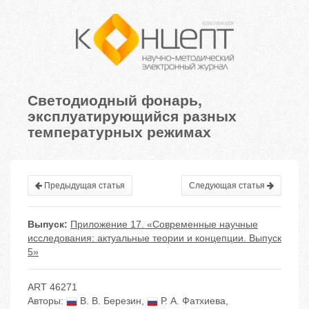
Светодиодный фонарь,
эксплуатирующийся разных
температурных режимах
Предыдущая статья
Следующая статья
Выпуск:
Приложение 17. «Современные научные
исследования: актуальные теории и концепции. Выпуск
5»
ART 46271
Авторы:
В. В. Березин
,
Р. А. Фатхиева
,