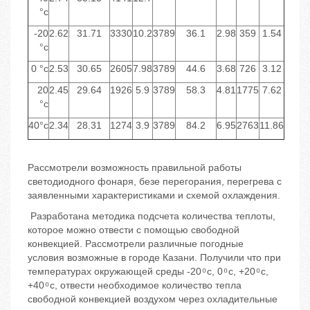
°с
-20
2.62
31.71
3330
10.2
3789
36.1
2.98
359
1.54
°с
0 °с
2.53
30.65
2605
7.98
3789
44.6
3.68
726
3.12
20
2.45
29.64
1926
5.9
3789
58.3
4.81
1775
7.62
°с
40°с
2.34
28.31
1274
3.9
3789
84.2
6.95
2763
11.86
Рассмотрели возможность правильной работы
светодиодного фонаря, безе перегорания, перегрева с
заявленными характеристиками и схемой охлаждения.
Разработана методика подсчета количества теплоты,
которое можно отвести с помощью свободной
конвекцией. Рассмотрели различные погодные
условия возможные в городе Казани. Получили что при
температурах окружающей среды -20 ͦ с, 0 ͦ с, +20 ͦ с,
+40 ͦ с, отвести необходимое количество тепла
свободной конвекцией воздухом через охладительные