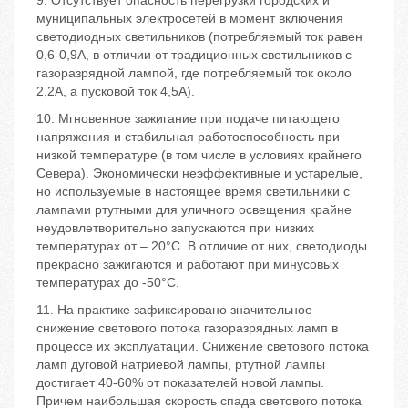
9. Отсутствует опасность перегрузки городских и
муниципальных электросетей в момент включения
светодиодных светильников (потребляемый ток равен
0,6-0,9А, в отличии от традиционных светильников с
газоразрядной лампой, где потребляемый ток около
2,2А, а пусковой ток 4,5А).
10. Мгновенное зажигание при подаче питающего
напряжения и стабильная работоспособность при
низкой температуре (в том числе в условиях крайнего
Севера). Экономически неэффективные и устарелые,
но используемые в настоящее время светильники с
лампами ртутными для уличного освещения крайне
неудовлетворительно запускаются при низких
температурах от – 20°С. В отличие от них, светодиоды
прекрасно зажигаются и работают при минусовых
температурах до -50°С.
11. На практике зафиксировано значительное
снижение светового потока газоразрядных ламп в
процессе их эксплуатации. Снижение светового потока
ламп дуговой натриевой лампы, ртутной лампы
достигает 40-60% от показателей новой лампы.
Причем наибольшая скорость спада светового потока