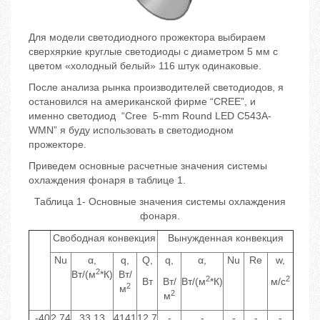
Для модели светодиодного прожектора выбираем
сверхяркие круглые светодиоды с диаметром 5 мм с
цветом «холодный белый» 116 штук одинаковые.
После анализа рынка производителей светодиодов, я
остановился на американской фирме “CREE”, и
именно светодиод “Cree 5-mm Round LED C543A-
WMN” я буду использовать в светодиодном
прожекторе.
Приведем основные расчетные значения системы
охлаждения фонаря в таблице 1.
Таблица 1- Основные значения системы охлаждения
фонаря.
Свободная конвекция
Вынужденная конвекция
Nu
α,
q,
Q,
q,
α,
Nu
Re
w,
2
Вт/(м
*К)
Вт/
2
2
Вт
Вт/
Вт/(м
*К)
м/с
2
м
2
м
-40
2.74
33.13
4141
12.7
-
-
-
-
-