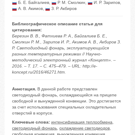
Б. Е. Байгалиев
,
Р. М. Смолкин
,
И. Р. Зарипов
,
А. В. Акимов
,
З. Р. Акбиров
Библиографическое описание статьи для
цитирования:
Березин В. В., Фатхиева Р. А., Байгалиев Б. Е.,
Смолкин Р. М., Зарипов И. Р., Акимов А. В., Акбиров З.
Р. Светодиодный фонарь, эксплуатирующийся
разных температурных режимах // Научно-
методический электронный журнал «Концепт». –
2016. – Т. 17. – С. 475–479. – URL: http://e-
koncept.ru/2016/46271.htm.
Аннотация.
В данной работе представлен
светодиодный фонарь, охлаждающийся на прицепе
свободной и вынужденной конвекции. Это достигается
за счет использования специальных охладительных
отверстий в корпусе.
Ключевые слова:
интенсификация теплообмена
,
светодиодный фонарь
,
охлаждение светодиодов
,
свободная конвекция
,
вынужденная конвекция