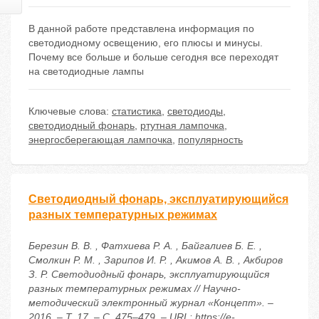
В данной работе представлена информация по
светодиодному освещению, его плюсы и минусы.
Почему все больше и больше сегодня все переходят
на светодиодные лампы
Ключевые слова:
статистика
,
светодиоды
,
светодиодный фонарь
,
ртутная лампочка
,
энергосберегающая лампочка
,
популярность
Светодиодный фонарь, эксплуатирующийся
разных температурных режимах
Березин В. В. , Фатхиева Р. А. , Байгалиев Б. Е. ,
Смолкин Р. М. , Зарипов И. Р. , Акимов А. В. , Акбиров
З. Р. Светодиодный фонарь, эксплуатирующийся
разных температурных режимах // Научно-
методический электронный журнал «Концепт». –
2016. – Т. 17. – С. 475–479. – URL: https://e-