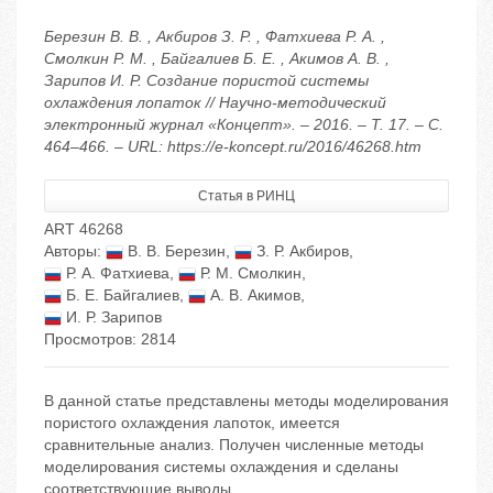
Березин В. В. , Акбиров З. Р. , Фатхиева Р. А. ,
Смолкин Р. М. , Байгалиев Б. Е. , Акимов А. В. ,
Зарипов И. Р. Создание пористой системы
охлаждения лопаток // Научно-методический
электронный журнал «Концепт». – 2016. – Т. 17. – С.
464–466. – URL: https://e-koncept.ru/2016/46268.htm
Статья в РИНЦ
ART 46268
Авторы:
В. В. Березин
,
З. Р. Акбиров
,
Р. А. Фатхиева
,
Р. М. Смолкин
,
Б. Е. Байгалиев
,
А. В. Акимов
,
И. Р. Зарипов
Просмотров: 2814
В данной статье представлены методы моделирования
пористого охлаждения лапоток, имеется
сравнительные анализ. Получен численные методы
моделирования системы охлаждения и сделаны
соответствующие выводы.