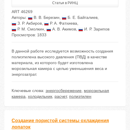
Статья в РИНЦ
ART 46269
Авторы:
В. В. Березин
,
Б. Е. Байгалиев
,
З. Р. Акбиров
,
Р. А. Фатхиева
,
Р. М. Смолкин
,
А. В. Акимов
,
И. Р. Зарипов
Просмотров: 1833
В данной работе исследуется возможность создания
полиэтилена высокого давления (ПВД) в качестве
материала, из которого будет изготовлена
морозильная камера с целью уменьшения веса и
энергозатрат.
Ключевые слова:
энергосбережение
,
морозильная
камера
,
холодильник
,
расчет
,
полиэтилен
Создание пористой системы охлаждения
лопаток