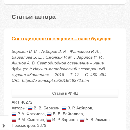
Статьи автора
Светодиодное освещение – наше будущее
Березин В. В. , Акбиров З. Р. , Фатхиева Р. А. ,
Байгалиев Б. Е. , Смолкин Р. М. , Зарипов И. Р. ,
Акимов А. В. Светодиодное освещение – наше
будущее // Научно-методический электронный
журнал «Концепт». – 2016. – Т. 17. – С. 480–484. –
URL: https://e-koncept.ru/2016/46272.htm
Статья в РИНЦ
ART 46272
Авторы:
В. В. Березин
,
З. Р. Акбиров
,
Р. А. Фатхиева
,
Б. Е. Байгалиев
,
Р. М. Смолкин
,
И. Р. Зарипов
,
А. В. Акимов
Просмотров: 3879