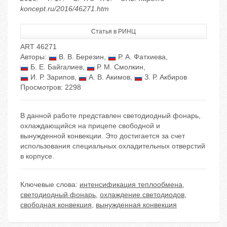
koncept.ru/2016/46271.htm
Статья в РИНЦ
ART 46271
Авторы:
В. В. Березин
,
Р. А. Фатхиева
,
Б. Е. Байгалиев
,
Р. М. Смолкин
,
И. Р. Зарипов
,
А. В. Акимов
,
З. Р. Акбиров
Просмотров: 2298
В данной работе представлен светодиодный фонарь,
охлаждающийся на прицепе свободной и
вынужденной конвекции. Это достигается за счет
использования специальных охладительных отверстий
в корпусе.
Ключевые слова:
интенсификация теплообмена
,
светодиодный фонарь
,
охлаждение светодиодов
,
свободная конвекция
,
вынужденная конвекция