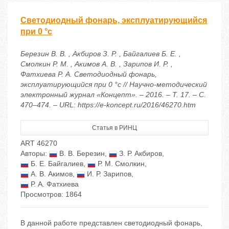
Светодиодный фонарь, эксплуатирующийся
при 0 °с
Березин В. В. , Акбиров З. Р. , Байгалиев Б. Е. ,
Смолкин Р. М. , Акимов А. В. , Зарипов И. Р. ,
Фатхиева Р. А. Светодиодный фонарь,
эксплуатирующийся при 0 °с // Научно-методический
электронный журнал «Концепт». – 2016. – Т. 17. – С.
470–474. – URL: https://e-koncept.ru/2016/46270.htm
Статья в РИНЦ
ART 46270
Авторы:
В. В. Березин
,
З. Р. Акбиров
,
Б. Е. Байгалиев
,
Р. М. Смолкин
,
А. В. Акимов
,
И. Р. Зарипов
,
Р. А. Фатхиева
Просмотров: 1864
В данной работе представлен светодиодный фонарь,