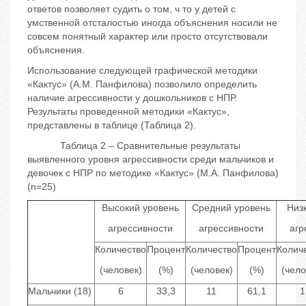
ответов позволяет судить о том, ч то у детей с
умственной отсталостью иногда объяснения носили не
совсем понятный характер или просто отсутствовали
объяснения.
Использование следующей графической методики
«Кактус» (А.М. Панфилова) позволило определить
наличие агрессивности у дошкольников с НПР.
Результаты проведенной методики «Кактус»,
представлены в таблице (Таблица 2).
Таблица 2 – Сравнительные результаты
выявленного уровня агрессивности среди мальчиков и
девочек с НПР по методике «Кактус» (М.А. Панфилова)
(n=25)
Высокий уровень
Средний уровень
Низ
агрессивности
агрессивности
агр
Количество
Процент
Количество
Процент
Колич
(человек)
(%)
(человек)
(%)
(чело
Мальчики (18)
6
33,3
11
61,1
1