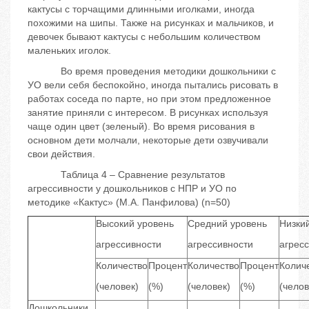
кактусы с торчащими длинными иголками, иногда
похожими на шипы. Также на рисунках и мальчиков, и
девочек бывают кактусы с небольшим количеством
маленьких иголок.
Во время проведения методики дошкольники с
УО вели себя беспокойно, иногда пытались рисовать в
работах соседа по парте, но при этом предложенное
занятие приняли с интересом. В рисунках используя
чаще один цвет (зеленый). Во время рисования в
основном дети молчали, некоторые дети озвучивали
свои действия.
Таблица 4 – Сравнение результатов
агрессивности у дошкольников с НПР и УО по
методике «Кактус» (М.А. Панфилова) (n=50)
Высокий уровень
Средний уровень
Низки
агрессивности
агрессивности
агрес
Количество
Процент
Количество
Процент
Колич
(человек)
(%)
(человек)
(%)
(челов
Дошкольники