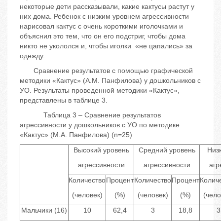
некоторые дети рассказывали, какие кактусы растут у
них дома. Ребенок с низким уровнем агрессивности
нарисовал кактус с очень короткими иголочками и
объяснил это тем, что он его подстриг, чтобы дома
никто не укололся и, чтобы иголки «не цапались» за
одежду.
Сравнение результатов с помощью графической
методики «Кактус» (А.М. Панфилова) у дошкольников с
УО. Результаты проведенной методики «Кактус»,
представлены в таблице 3.
Таблица 3 – Сравнение результатов
агрессивности у дошкольников с УО по методике
«Кактус» (М.А. Панфилова) (n=25)
Высокий уровень
Средний уровень
Низ
агрессивности
агрессивности
агр
Количество
Процент
Количество
Процент
Колич
(человек)
(%)
(человек)
(%)
(чело
Мальчики (16)
10
62,4
3
18,8
3