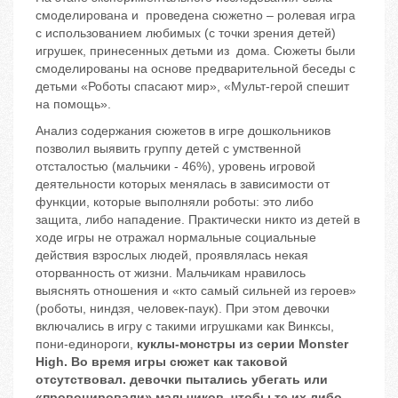
смоделирована и проведена сюжетно – ролевая игра
с использованием любимых (с точки зрения детей)
игрушек, принесенных детьми из дома. Сюжеты были
смоделированы на основе предварительной беседы с
детьми «Роботы спасают мир», «Мульт-герой спешит
на помощь».
Анализ содержания сюжетов в игре дошкольников
позволил выявить группу детей с умственной
отсталостью (мальчики - 46%), уровень игровой
деятельности которых менялась в зависимости от
функции, которые выполняли роботы: это либо
защита, либо нападение. Практически никто из детей в
ходе игры не отражал нормальные социальные
действия взрослых людей, проявлялась некая
оторванность от жизни. Мальчикам нравилось
выяснять отношения и «кто самый сильней из героев»
(роботы, ниндзя, человек-паук). При этом девочки
включались в игру с такими игрушками как Винксы,
пони-единороги,
куклы-монстры из серии Monster
High. Во время игры сюжет как таковой
отсутствовал. девочки пытались убегать или
«провоцировали» мальчиков, чтобы те их либо