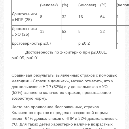
(человек)
(%)
(человек)
(%)
(челов
Дошкольники
8
32
16
64
1
с НПР (25)
Дошкольники
13
52
8
32
4
с УО (25)
Достоверность
p ≤0,7
p ≤0,2
-
Достоверность по z-критерию при p≤0,001,
p≤0,05, p≤0,01.
Сравнивая результаты выявленных страхов с помощью
методики «Страхи в домиках», можно отметить, что у
дошкольников с НПР (32%) и у дошкольников с УО
(52%) выявлено количество страхов, превышающее
возрастную норму.
Часто это проявление беспочвенных, страхов.
Количество страхов в пределах возрастной нормы
имеют 64% дошкольников с НПР и 32% дошкольников с
УО. Для таких детей характерно наличие возрастных