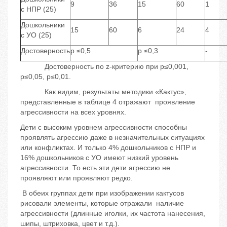
9
36
15
60
1
с НПР (25)
Дошкольники
15
60
6
24
4
с УО (25)
Достоверность
p ≤0,5
p ≤0,3
-
Достоверность по z-критерию при p≤0,001,
p≤0,05, p≤0,01.
Как видим, результаты методики «Кактус»,
представленные в таблице 4 отражают проявление
агрессивности на всех уровнях.
Дети с высоким уровнем агрессивности способны
проявлять агрессию даже в незначительных ситуациях
или конфликтах. И только 4% дошкольников с НПР и
16% дошкольников с УО имеют низкий уровень
агрессивности. То есть эти дети агрессию не
проявляют или проявляют редко.
В обеих группах дети при изображении кактусов
рисовали элементы, которые отражали наличие
агрессивности (длинные иголки, их частота нанесения,
шипы, штриховка, цвет и т.д.).