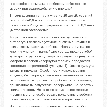
г) способность выражать ребенком собственные
эмоции при взаимодействии с игрушкой
В исследовании приняли участие 25 детей: средний
возраст 6,6±0,6 лет с нормальным психическим
развитием и 25 детей: средний возраста 6,7±0,3 лет с
умственной отсталостью.
Теоретический анализ психолого-педагогической
литературы позволил уточнить значение игрушки в
психическом развитии ребенка. Игра и игрушка, по
мнению ученых, – важнейшие составляющие любой
культуры. Игрушка – культурное орудие, посредством
которого в особой «свернутой форме» передается
состояние современной культуры [1]. Какова культура,
таковы и игрушки. Особенности использования
игрушки, бесспорно, влияют на возникновение таких
эмоциональных проявлений ребенка, как симпатия,
привязанность, сочувствие, сопереживание, забота и
внимательность. Но, в то же время, современные
игрушки могут способствовать появлению у ребенка
различных страхов, тревожности и агрессивности.
На этапе экспериментального исследования была