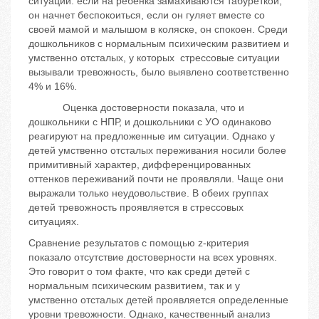
ситуаций: если на ребенка замахиваются табуреткой,
он начнет беспокоиться, если он гуляет вместе со
своей мамой и малышом в коляске, он спокоен. Среди
дошкольников с нормальным психическим развитием и
умственно отсталых, у которых стрессовые ситуации
вызывали тревожность, было выявлено соответственно
4% и 16%.
Оценка достоверности показала, что и
дошкольники с НПР, и дошкольники с УО одинаково
реагируют на предложенные им ситуации. Однако у
детей умственно отсталых переживания носили более
примитивный характер, дифференцированных
оттенков переживаний почти не проявляли. Чаще они
выражали только неудовольствие. В обеих группах
детей тревожность проявляется в стрессовых
ситуациях.
Сравнение результатов с помощью z-критерия
показало отсутствие достоверности на всех уровнях.
Это говорит о том факте, что как среди детей с
нормальным психическим развитием, так и у
умственно отсталых детей проявляется определенные
уровни тревожности. Однако, качественный анализ