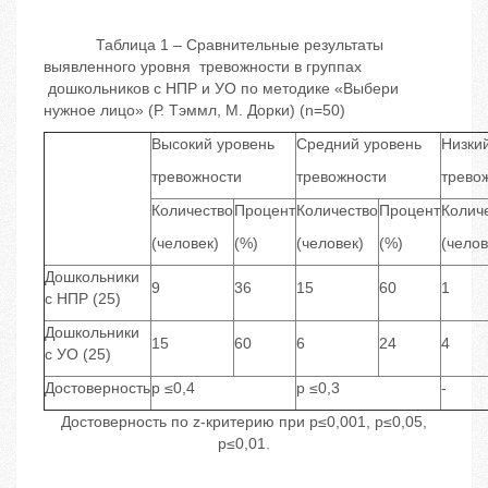
Таблица 1 – Сравнительные результаты
выявленного уровня тревожности в группах
дошкольников с НПР и УО по методике «Выбери
нужное лицо» (Р. Тэммл, М. Дорки) (n=50)
Высокий уровень
Средний уровень
Низки
тревожности
тревожности
трево
Количество
Процент
Количество
Процент
Колич
(человек)
(%)
(человек)
(%)
(челов
Дошкольники
9
36
15
60
1
с НПР (25)
Дошкольники
15
60
6
24
4
с УО (25)
Достоверность
p ≤0,4
p ≤0,3
-
Достоверность по z-критерию при p≤0,001, p≤0,05,
p≤0,01.