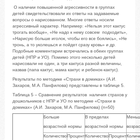
О наличии повышенной агрессивности в группах
детей свидетельствовали их ответы на задаваемые
вопросы о нарисованном. Многие ответы носили
агрессивный характер. Например: «Нельзя этот кактус
трогать вообще», «Не надо к нему совсем подходить»,
«Нарисую больше иголок, чтобы его все боялись», «Не
тронь, а то уколешься и пойдет сразу кровь» и др.
Подобные комментарии встречались в обеих группах
детей (НПР и УО). Помимо этого несколько детей
нарисовали не один, а три кактуса разной величины,
назвав (папа кактус, мама кактус и ребенок-кактус).
Результаты по методике «Страхи в домиках» (А.И.
Захаров, М.А. Панфилова) представлены в таблице 5.
Таблица 5 – Сравнение результатов наличия страхов у
дошкольников с НПР и УО по методике «Страхи в
домиках» (А.И. Захаров, М.А. Панфилова) (n=50)
Больше
В пределах
Мень
возрастной нормы
возрастной нормы
возра
Количество
Процент
Количество
Процент
Колич