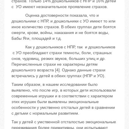
страхов. Только 14% дошкольников с НПР и 16% детей
с УО имеют незначительное проявление страхов.
Оценка достоверности показала, что и
дошкольники с НПР, и дошкольники с УО имеют то или
иное количество страхов. В обеих группах дети боятся
смерти, крови, войны, наказания и не боятся воды,
Бабы Яги, площадей и т.д.
Как у дошкольников с НПР, так и дошкольников
с УО преобладают страхи темноты, боли, страшных
снов, чудовищ, резких звуков, больших улиц и др.
Перечисленные страхи не характерны детям
дошкольного возраста [4]. Однако данные страхи
встречались у детей в обеих группах (НПР и УО).
Таким образом, в нашем исследовании было
выявлено, что после игр, в которых дети использовали
современные игрушки и в соответствии с характером
этих игрушек были выявлены эмоциональные
особенности у умственно отсталых детей в сравнении
с детьми с нормальным развитием.
Так у детей с умственной отсталостью эмоциональные
переживания более примитивны, они испытывают