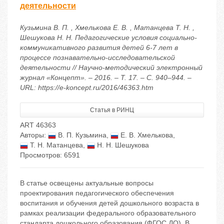
деятельности
Кузьмина В. П. , Хмелькова Е. В. , Матанцева Т. Н. ,
Шешукова Н. Н. Педагогические условия социально-
коммуникативного развития детей 6-7 лет в
процессе познавательно-исследовательской
деятельности // Научно-методический электронный
журнал «Концепт». – 2016. – Т. 17. – С. 940–944. –
URL: https://e-koncept.ru/2016/46363.htm
Статья в РИНЦ
ART 46363
Авторы:
В. П. Кузьмина
,
Е. В. Хмелькова
,
Т. Н. Матанцева
,
Н. Н. Шешукова
Просмотров: 6591
В статье освещены актуальные вопросы
проектирования педагогического обеспечения
воспитания и обучения детей дошкольного возраста в
рамках реализации федерального образовательного
стандарта дошкольного образования (ФГОС ДО). В