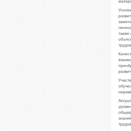
матери
Усиле
разви
замети
личнос
также 
объясн
трудов
Качес
взаим
приоб
развит
Участ
обуче
нераве
Актуа
уровен
общер
знаний
трудов