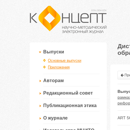
Дис
обр
Выпуски
Основные выпуски
Приложения
Пре
Авторам
Выпус
Редакционный совет
рамка
рефор
Публикационная этика
О журнале
ART 5