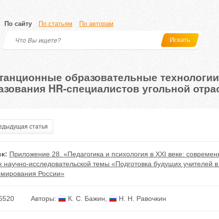
По сайту
По статьям
По авторам
Искать
танционные образовательные технологии
азования HR-специалистов угольной отра
дыдущая статья
к:
Приложение 28. «Педагогика и психология в XXI веке: совреме
х научно-исследовательской темы «Подготовка будущих учителей 
мирования России»
6520
Авторы:
К. С. Бажин
,
Н. Н. Равочкин