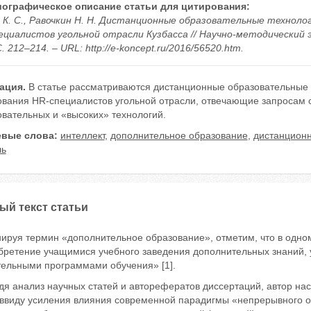
ографическое описание статьи для цитирования:
 К. С., Равочкин Н. Н. Дистанционные образовательные техноло
ециалистов угольной отрасли Кузбасса // Научно-методический э
С. 212–214. – URL: http://e-koncept.ru/2016/56520.htm.
ация.
В статье рассматриваются дистанционные образовательные 
ования HR-специалистов угольной отрасли, отвечающие запросам с
вательных и «высоких» технологий.
вые слова:
интеллект
,
дополнительное образование
,
дистанционн
ль
ый текст статьи
руя термин «дополнительное образование», отметим, что в одном 
бретение учащимися учебного заведения дополнительных знаний, 
тельными программами обучения» [1].
я анализ научных статей и авторефератов диссертаций, автор нас
 ввиду усиления влияния современной парадигмы «непрерывного об