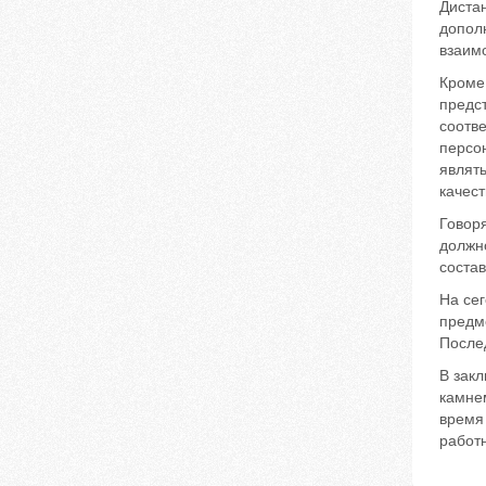
Диста
допол
взаим
Кроме
предс
соотв
персо
являт
качес
Говор
должно
состав
На се
предм
Послед
В зак
камне
время
работн