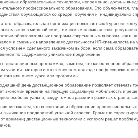
нционные образовательные технологии, непременно, должны внедр
нительного профессионального образования. Это объясняется, гл
одействия обучающегося со средой обучения и индивидуально спр
 этого, образовательная организация повышает свой уровень конк
тавительство в мировой сети, тем самым повышая свою репутацию
етствии образовательных программ современным вызовам, как в на
налом и смежных направлениях деятельности HR-специалиста на 
ься условием сделанного заказчиком выбора, если сама образоват
твенное по содержанию уникальное предложение.
я о дистанционных программах, заметим, что качественное образо
м участии тьюторов и ответственном подходе профессорско-препод
а того или иного курса или программы.
годняшний день дистанционное образование позволяет отвечать т
ет экономии времени на текущую социальную мобильность и реше
нее особо актуально, ввиду темпов развития развитых стран и, со
лючение скажем, что воспитание и образование профессиональных
м выживания предприятий угольной отрасли. Грамотно спроектиро
 от времени) дистанционные технологии с успехом решат проблему
иков.