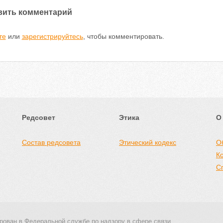
вить комментарий
те
или
зарегистрируйтесь
, чтобы комментировать.
Редсовет
Этика
О
Состав редсовета
Этический кодекс
О
К
С
рован в Федеральной службе по надзору в сфере связи,