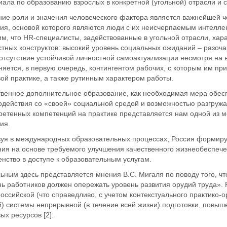
ала по образованию взрослых в конкретной (угольной) отрасли и 
ние роли и значения человеческого фактора является важнейшей 
тия, основой которого являются люди с их неисчерпаемым интелле
м, что HR-специалисты, задействованные в угольной отрасли, хар
тных конструктов: высокий уровень социальных ожиданий – разоча
отсутствие устойчивой личностной самоактуализации несмотря на 
яется, в первую очередь, контингентом рабочих, с которым им пр
ой практике, а также рутинным характером работы.
твенное дополнительное образование, как необходимая мера обес
одействия со «своей» социальной средой и возможностью разгруж
ретенных компетенций на практике представляется нам одной из м
ия.
вуя в международных образовательных процессах, Россия формиру
ния на основе требуемого улучшения качественного жизнеобеспече
нство в доступе к образовательным услугам.
льным здесь представляется мнения В.С. Мигаля по поводу того, 
ь работников должен опережать уровень развития орудий труда». 
оссийской (что справедливо, с учетом контекстуального практико
) системы непрерывной (в течение всей жизни) подготовки, повыш
ых ресурсов [2].