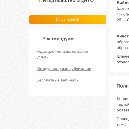
Издательство МЦИТО
Библи
Бажин
HR-сп
Статьи ВАК
28. – 
Аннот
Рекомендуем
образ
образо
Редакционно-издательские
Ключе
услуги
отрас
Международные публикации
Бесплатные вебинары
Полн
Дефини
«прио
обяза
Провед
темы,