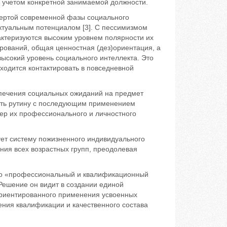
с учетом конкретной занимаемой должности.
чертой современной фазы социального
ктуальным потенциалом [3]. С пессимизмом
актеризуются высоким уровнем полярности их
рований, общая ценностная (дез)ориентация, а
высокий уровень социального интеллекта. Это
иходится контактировать в повседневной
печения социальных ожиданий на предмет
ать рутину с последующим применением
ер их профессионального и личностного
ет систему пожизненного индивидуального
ния всех возрастных групп, преодолевая
что «профессиональный и квалификационный
Решение он видит в создании единой
-ориентированного применения усвоенных
ения квалификации и качественного состава