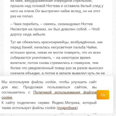
из чаек, взбудораженная очередной стрельбою,
прошла над головой Ногтева и оставила белый след у
него на плече.Он выстрелил чайке вслед, но на этот
раз не попал.
– Чаек перебить, – смеясь, скомандовал Ногтев.
Несмотря на промах, он был доволен собой. – Чтоб
дорогу сюда забыли.
Тут же сбежались красноармейцы, возбуждённые, как
перед баней; началась несусветная пальба.Чайки,
истошно крича, никак не могли поверить, что их всех
собираются уничтожить, – на некоторое время
взлетали, потом снова стремились к главкухне, тем
более что уведомленный повар раз за разом выносил
сначала объедки, а потом в запале вывалил чуть ли не
весь обед какой-то роты – тринадцатой,
Мы используем файлы cookie, чтобы улучшить сайт
наверное.Одна взрослая чайка, поняв происходящее,
для вас. Продолжая пользоваться сайтом, вы
в предсмертной ярости бросилась на красноармейца –
соглашаетесь с
Политикой использования файлов
не на шутку его испугав, – но её сбили на втором круге
Ок
cookie
.
перекрёстной стрельбой из трёх винтовок.
К сайту подключен сервис Яндекс.Метрика, который
Красноармейцы хохотали, да и лагерникам чаек было
также использует файлы cookie (
подробнее
)
не очень-то жаль.“Никто отсюда не улетит”, – подумал