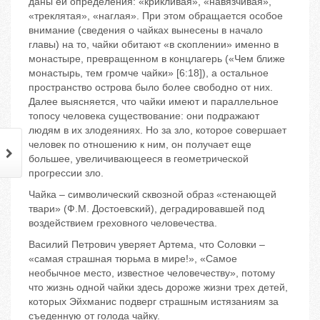
даны ей определения: «крикливая», «навязчивая»,
«треклятая», «наглая». При этом обращается особое
внимание (сведения о чайках вынесены в начало
главы) на то, чайки обитают «в скоплении» именно в
монастыре, превращенном в концлагерь («Чем ближе
монастырь, тем громче чайки» [6:18]), а остальное
пространство острова было более свободно от них.
Далее выясняется, что чайки имеют и параллельное
топосу человека существование: они подражают
людям в их злодеяниях. Но за зло, которое совершает
человек по отношению к ним, он получает еще
большее, увеличивающееся в геометрической
прогрессии зло.
Чайка – символический сквозной образ «стенающей
твари» (Ф.М. Достоевский), деградировавшей под
воздействием греховного человечества.
Василий Петрович уверяет Артема, что Соловки –
«самая страшная тюрьма в мире!», «Самое
необычное место, известное человечеству», потому
что жизнь одной чайки здесь дороже жизни трех детей,
которых Эйхманис подверг страшным истязаниям за
съеденную от голода чайку.