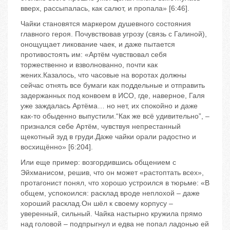
вверх, рассыпалась, как салют, и пропала» [6:46].
Чайки становятся маркером душевного состояния
главного героя. Почувствовав угрозу (связь с Галиной),
онощущает ликование чаек, и даже пытается
противостоять им: «Артём чувствовал себя
торжественно и взволнованно, почти как
жених.Казалось, что часовые на воротах должны
сейчас отнять все бумаги как поддельные и отправить
задержанных под конвоем в ИСО, где, наверное, Галя
уже заждалась Артёма… но нет, их спокойно и даже
как-то обыденно выпустили.“Как же всё удивительно”, –
признался себе Артём, чувствуя непрестанный
щекотный зуд в груди.Даже чайки орали радостно и
восхищённо» [6:204].
Или еще пример: возгордившись общением с
Эйхманисом, решив, что он может «растоптать всех»,
протагонист понял, что хорошо устроился в тюрьме: «В
общем, успокоился: расклад вроде неплохой – даже
хороший расклад.Он шёл к своему корпусу –
уверенный, сильный. Чайка настырно кружила прямо
над головой – подпрыгнул и едва не попал ладонью ей