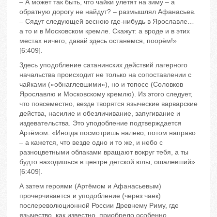
– А может так быть, что чайки улетят на зиму – а
обратную дорогу не найдут? – размышлял Афанасьев.
– Сядут следующей весною где-нибудь в Ярославле…
а то и в Московском кремле. Скажут: а вроде и в этих
местах ничего, давай здесь останемся, поорём!»
[6:409].
Здесь уподобление сатанинских действий лагерного
начальства происходит не только на сопоставлении с
чайками («обнаглевшими»), но и топосе (Соловков –
Ярославлю и Московскому кремлю). Из этого следует,
что повсеместно, везде творятся языческие варварские
действа, насилие и обезличивание, запугивание и
издевательства. Это уподобление подтверждается
Артёмом: «Иногда посмотришь налево, потом направо
– а кажется, что везде одно и то же, и небо с
разноцветными облаками вращают вокруг тебя, а ты
будто находишься в центре детской юлы, ошалевший»
[6:409].
А затем героями (Артёмом и Афанасьевым)
прочерчивается и уподобление (через чаек)
послереволюционной России Древнему Риму, где
язычество, как известно, приобрело особенно