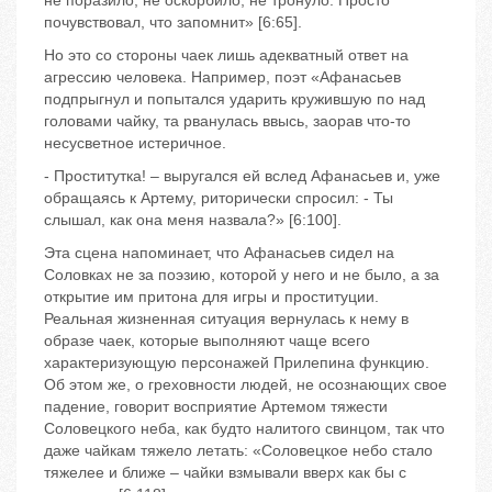
не поразило, не оскорбило, не тронуло. Просто
почувствовал, что запомнит» [6:65].
Но это со стороны чаек лишь адекватный ответ на
агрессию человека. Например, поэт «Афанасьев
подпрыгнул и попытался ударить кружившую по над
головами чайку, та рванулась ввысь, заорав что-то
несусветное истеричное.
- Проститутка! – выругался ей вслед Афанасьев и, уже
обращаясь к Артему, риторически спросил: - Ты
слышал, как она меня назвала?» [6:100].
Эта сцена напоминает, что Афанасьев сидел на
Соловках не за поэзию, которой у него и не было, а за
открытие им притона для игры и проституции.
Реальная жизненная ситуация вернулась к нему в
образе чаек, которые выполняют чаще всего
характеризующую персонажей Прилепина функцию.
Об этом же, о греховности людей, не осознающих свое
падение, говорит восприятие Артемом тяжести
Соловецкого неба, как будто налитого свинцом, так что
даже чайкам тяжело летать: «Соловецкое небо стало
тяжелее и ближе – чайки взмывали вверх как бы с