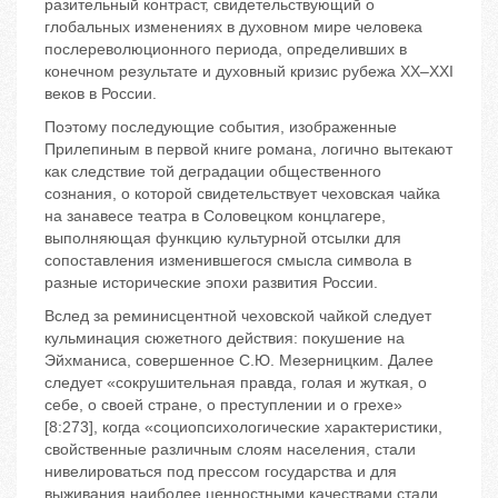
разительный контраст, свидетельствующий о
глобальных изменениях в духовном мире человека
послереволюционного периода, определивших в
конечном результате и духовный кризис рубежа XX–XXI
веков в России.
Поэтому последующие события, изображенные
Прилепиным в первой книге романа, логично вытекают
как следствие той деградации общественного
сознания, о которой свидетельствует чеховская чайка
на занавесе театра в Соловецком концлагере,
выполняющая функцию культурной отсылки для
сопоставления изменившегося смысла символа в
разные исторические эпохи развития России.
Вслед за реминисцентной чеховской чайкой следует
кульминация сюжетного действия: покушение на
Эйхманиса, совершенное С.Ю. Мезерницким. Далее
следует «сокрушительная правда, голая и жуткая, о
себе, о своей стране, о преступлении и о грехе»
[8:273], когда «социопсихологические характеристики,
свойственные различным слоям населения, стали
нивелироваться под прессом государства и для
выживания наиболее ценностными качествами стали