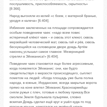
послушливость, приспособляемость, скрытность»
[8:366].
Народ выгоняли из келий «с боем, с матерной бранью,
уродуя и калеча» [6:404].
Избиение заключенных на площади сопровождается
особым поведением чаек: «надо всем повис
истеричный клёкот чаек – и сквозь этот клекот, сквозь
мерзейший человеческий мат, сквозь гай и рёв, сквозь
беснующийся на соловецком дворе дождь Артём
наконец услышал самое главное: Мезерницкий
стрелял в Эйхманиса!» [6:404].
Поведение чаек становится еще более агрессивным,
когда появляется Эйхманис: они, как будто
свидетельствуя о мерзости происходящего, сыплют
пометом на людей: «Когда площадь уже была полна
народа, в южные, Иорданские, всегда закрытые ворота
прямо на коне влетел Эйхманис.Красноармейцы
сняли ружья с плеч, готовые к любому приказу.Все
смолкли.Земля бурлыкала пузырями, словно
вскипая.Дождь сделал ещё круг и ушёл куда-то под
красные крыши, намотался на зелёный шпиль