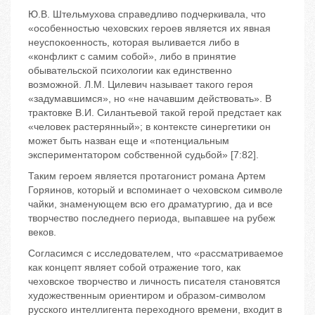
Ю.В. Штельмухова справедливо подчеркивала, что
«особенностью чеховских героев является их явная
неуспокоенность, которая выливается либо в
«конфликт с самим собой», либо в принятие
обывательской психологии как единственно
возможной. Л.М. Цилевич называет такого героя
«задумавшимся», но «не начавшим действовать». В
трактовке В.И. Силантьевой такой герой предстает как
«человек растерянный»; в контексте синергетики он
может быть назван еще и «потенциальным
экспериментатором собственной судьбой» [7:82].
Таким героем является протагонист романа Артем
Горяинов, который и вспоминает о чеховском символе
чайки, знаменующем всю его драматургию, да и все
творчество последнего периода, выпавшее на рубеж
веков.
Согласимся с исследователем, что «рассматриваемое
как концепт являет собой отражение того, как
чеховское творчество и личность писателя становятся
художественным ориентиром и образом-символом
русского интеллигента переходного времени, входит в