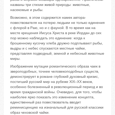
названы три стихии живой природы: животные,
насекомые и рыбы.
Возможно, в этом содержится намек автора-
повествователя на потерю людьми не только единения
с флорой в Раю, но и с фауной. В то время как на
месте крещения Иисуса Христа в реке Иордан до сих
пор можно наблюдать это единение: когда к
брошенному кусочку хлеба дружно подплывают рыбы,
выдры и с небес спускаются местные чайки,
представляя подводный, земной и небесный животные
миры.
Изображение мутации романтического образа чаек в
звероподобных, точнее человекоподобных существ,
демонстрирует в романе глубокий духовный кризис,
постигший русский мир на рубеже XIX–XX веков,
особенно болезненный в революционный период и во
время гражданской войны. Очевидно, для того, чтобы
наиболее ярко показать это изменение концепта,
единственный раз повествователь вводит
реминисценцию на изначальный для русской классики
образ чеховской чайки.