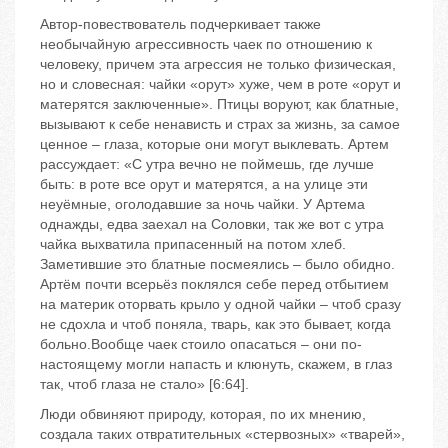
Автор-повествователь подчеркивает также
необычайную агрессивность чаек по отношению к
человеку, причем эта агрессия не только физическая,
но и словесная: чайки «орут» хуже, чем в роте «орут и
матерятся заключенные». Птицы воруют, как блатные,
вызывают к себе ненависть и страх за жизнь, за самое
ценное – глаза, которые они могут выклевать. Артем
рассуждает: «С утра вечно не поймешь, где лучше
быть: в роте все орут и матерятся, а на улице эти
неуёмные, оголодавшие за ночь чайки. У Артема
однажды, едва заехал на Соловки, так же вот с утра
чайка выхватила припасенный на потом хлеб.
Заметившие это блатные посмеялись – было обидно.
Артём почти всерьёз поклялся себе перед отбытием
на материк оторвать крыло у одной чайки – чтоб сразу
не сдохла и чтоб поняла, тварь, как это бывает, когда
больно.Вообще чаек стоило опасаться – они по-
настоящему могли напасть и клюнуть, скажем, в глаз
так, чтоб глаза не стало» [6:64].
Люди обвиняют природу, которая, по их мнению,
создала таких отвратительных «стервозных» «тварей»,