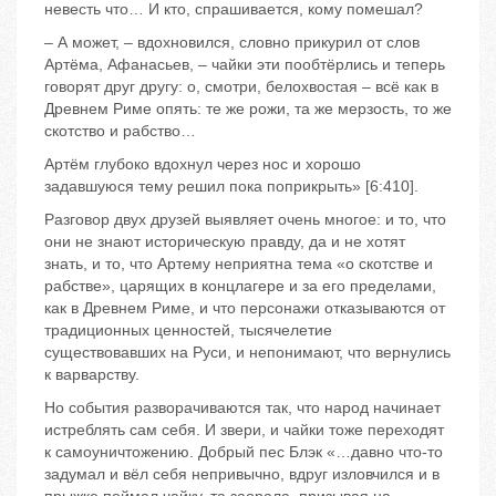
невесть что… И кто, спрашивается, кому помешал?
– А может, – вдохновился, словно прикурил от слов
Артёма, Афанасьев, – чайки эти пообтёрлись и теперь
говорят друг другу: о, смотри, белохвостая – всё как в
Древнем Риме опять: те же рожи, та же мерзость, то же
скотство и рабство…
Артём глубоко вдохнул через нос и хорошо
задавшуюся тему решил пока поприкрыть» [6:410].
Разговор двух друзей выявляет очень многое: и то, что
они не знают историческую правду, да и не хотят
знать, и то, что Артему неприятна тема «о скотстве и
рабстве», царящих в концлагере и за его пределами,
как в Древнем Риме, и что персонажи отказываются от
традиционных ценностей, тысячелетие
существовавших на Руси, и непонимают, что вернулись
к варварству.
Но события разворачиваются так, что народ начинает
истреблять сам себя. И звери, и чайки тоже переходят
к самоуничтожению. Добрый пес Блэк «…давно что-то
задумал и вёл себя непривычно, вдруг изловчился и в