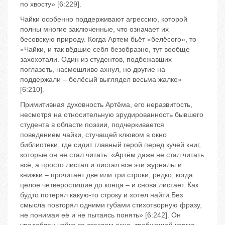
по хвосту» [6:229].
Чайки особенно поддерживают агрессию, которой
полны многие заключенные, что означает их
бесовскую природу. Когда Артем бьёт «белёсого», то
«Чайки, и так вёдшие себя безобразно, тут вообще
захохотали. Один из студентов, подбежавших
поглазеть, насмешливо ахнул, но другие на
поддержали – белёсый выглядел весьма жалко»
[6:210].
Примитивная духовность Артёма, его неразвитость,
несмотря на относительную эрудированность бывшего
студента в области поэзии, подчеркивается
поведением чайки, стучащей клювом в окно
библиотеки, где сидит главный герой перед кучей книг,
которые он не стал читать: «Артём даже не стал читать
всё, а просто листал и листал все эти журналы и
книжки – прочитает две или три строки, редко, когда
целое четверостишие до конца – и снова листает. Как
будто потерял какую-то строку и хотел найти.Без
смысла повторял одними губами стихотворную фразу,
не понимая её и не пытаясь понять» [6:242]. Он