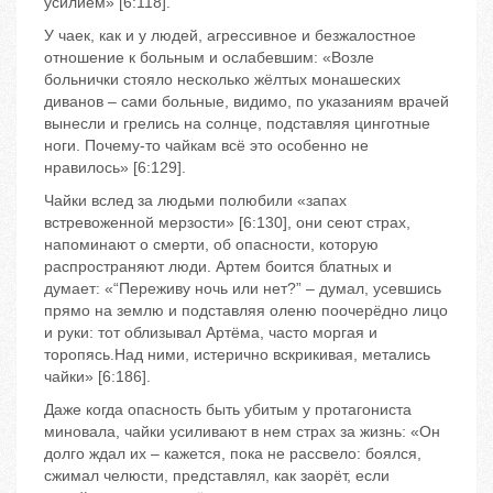
усилием» [6:118].
У чаек, как и у людей, агрессивное и безжалостное
отношение к больным и ослабевшим: «Возле
больнички стояло несколько жёлтых монашеских
диванов – сами больные, видимо, по указаниям врачей
вынесли и грелись на солнце, подставляя цинготные
ноги. Почему-то чайкам всё это особенно не
нравилось» [6:129].
Чайки вслед за людьми полюбили «запах
встревоженной мерзости» [6:130], они сеют страх,
напоминают о смерти, об опасности, которую
распространяют люди. Артем боится блатных и
думает: «“Переживу ночь или нет?” – думал, усевшись
прямо на землю и подставляя оленю поочерёдно лицо
и руки: тот облизывал Артёма, часто моргая и
торопясь.Над ними, истерично вскрикивая, метались
чайки» [6:186].
Даже когда опасность быть убитым у протагониста
миновала, чайки усиливают в нем страх за жизнь: «Он
долго ждал их – кажется, пока не рассвело: боялся,
сжимал челюсти, представлял, как заорёт, если