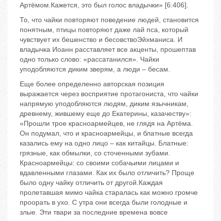
Артёмом.Кажется, это был голос владычки» [6:406].
То, что чайки повторяют поведение людей, становится
понятным, птицы повторяют даже лай пса, который
чувствует их бешенство и бесовствоЭйхманиса. И
владычка Иоанн расставляет все акценты, прошептав
одно только слово: «рассатанился». Чайки
уподобляются диким зверям, а люди – бесам.
Еще более определенно авторская позиция
выражается через восприятие протагониста, что чайки
напрямую уподобляются людям, диким язычникам,
древнему, жившему еще до Екатерины, казачеству»:
«Прошли трое красноармейцев, не глядя на Артёма.
Он подумал, что и красноармейцы, и блатные всегда
казались ему на одно лицо – как китайцы. Блатные:
грязные, как обмылки, со сточенными зубами.
Красноармейцы: со своими собачьими лицами и
вдавленными глазами. Как их было отличить? Проще
было одну чайку отличить от другой.Каждая
пролетавшая мимо чайка старалась как можно громче
проорать в ухо. С утра они всегда были голодные и
злые. Эти твари за последние времена вовсе