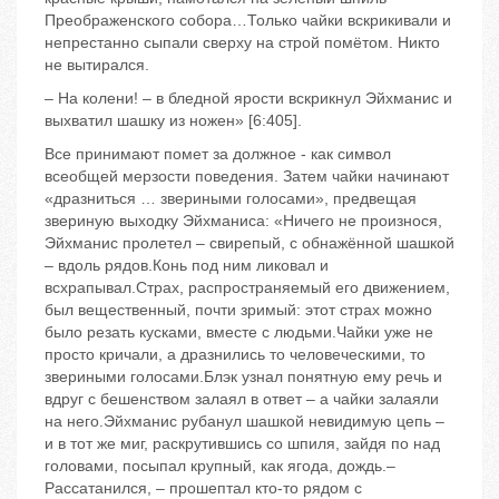
Преображенского собора…Только чайки вскрикивали и
непрестанно сыпали сверху на строй помётом. Никто
не вытирался.
– На колени! – в бледной ярости вскрикнул Эйхманис и
выхватил шашку из ножен» [6:405].
Все принимают помет за должное - как символ
всеобщей мерзости поведения. Затем чайки начинают
«дразниться … звериными голосами», предвещая
звериную выходку Эйхманиса: «Ничего не произнося,
Эйхманис пролетел – свирепый, с обнажённой шашкой
– вдоль рядов.Конь под ним ликовал и
всхрапывал.Страх, распространяемый его движением,
был вещественный, почти зримый: этот страх можно
было резать кусками, вместе с людьми.Чайки уже не
просто кричали, а дразнились то человеческими, то
звериными голосами.Блэк узнал понятную ему речь и
вдруг с бешенством залаял в ответ – а чайки залаяли
на него.Эйхманис рубанул шашкой невидимую цепь –
и в тот же миг, раскрутившись со шпиля, зайдя по над
головами, посыпал крупный, как ягода, дождь.–
Рассатанился, – прошептал кто-то рядом с