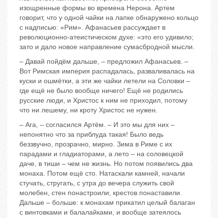
изощренные формы во времена Нерона. Артем
говорит, что у одной чайки на лапке обнаружено кольцо
с надписью: «Рим». Афанасьев рассуждает в
революционно-атеистическом духе: «это его удивило;
зато и дало новое направление сумасбродной мысли.
– Давай пойдём дальше, – предложил Афанасьев. –
Вот Римская империя распадалась, разваливалась на
куски и ошмётки, а эти же чайки летели на Соловки –
где ещё не было вообще ничего! Ещё не родились
русские люди, и Христос к ним не приходил, потому
что ни лешему, ни кроту Христос не нужен.
– Ага, – согласился Артём. – И это мы для них –
непонятно что за приблуда такая! Было ведь
беззвучно, прозрачно, мирно. Зима в Риме с их
парадами и гладиаторами, а лето – на соловецкой
даче, в тиши – чем не жизнь. Но потом появились два
монаха. Потом ещё сто. Натаскали камней, начали
стучать, стругать, с утра до вечера служить свой
молебен, стен понастроили, крестов понаставили.
Дальше – больше: к монахам прикатил целый балаган
с винтовками и балалайками, и вообще затеялось