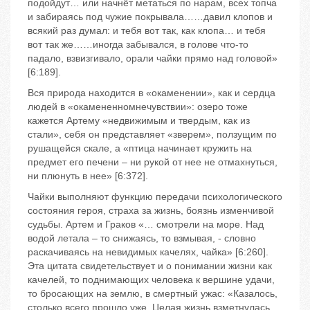
подойдут… или начнёт метаться по нарам, всех топча
и забираясь под чужие покрывала……давил клопов и
всякий раз думал: и тебя вот так, как клопа… и тебя
вот так же……иногда забывался, в голове что-то
падало, взвизгивало, орали чайки прямо над головой»
[6:189].
Вся природа находится в «окаменении», как и сердца
людей в «окамененномнечувствии»: озеро тоже
кажется Артему «недвижимым и твердым, как из
стали», себя он представляет «зверем», ползущим по
рушащейся скале, а «птица начинает кружить на
предмет его печени – ни рукой от нее не отмахнуться,
ни плюнуть в нее» [6:372].
Чайки выполняют функцию передачи психологического
состояния героя, страха за жизнь, боязнь изменчивой
судьбы. Артем и Граков «… смотрели на море. Над
водой летала – то снижаясь, то взмывая, - словно
раскачиваясь на невидимых качелях, чайка» [6:260].
Эта цитата свидетельствует и о понимании жизни как
качелей, то поднимающих человека к вершине удачи,
то бросающих на землю, в смертный ужас: «Казалось,
столько всего прошло уже. Целая жизнь взметнулась