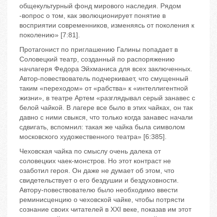
общекультурный фонд мирового наследия. Рядом
-вопрос о том, как эволюционирует понятие в
восприятии современников, изменяясь от поколения к
поколению» [7:81].
Протагонист по приглашению Галины попадает в
Соловецкий театр, созданный по распоряжению
начлагеря Федора Эйхманиса для всех заключенных.
Автор-повествователь подчеркивает, что смущенный
таким «переходом» от «рабства» к «интеллигентной
жизни», в театре Артем «разглядывал серый занавес с
белой чайкой. В лагере все было в этих чайках, он так
давно с ними свыкся, что только когда занавес начали
сдвигать, вспомнил: такая же чайка была символом
московского художественного театра» [6:385].
Чеховская чайка по смыслу очень далека от
соловецких чаек-монстров. Но этот контраст не
озаботил героя. Он даже не думает об этом, что
свидетельствует о его бездушии и бездуховности.
Автору-повествователю было необходимо ввести
реминисценцию о чеховской чайке, чтобы потрясти
сознание своих читателей в XXI веке, показав им этот