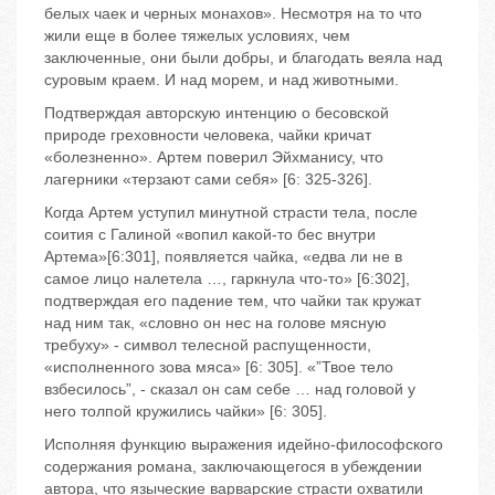
белых чаек и черных монахов». Несмотря на то что
жили еще в более тяжелых условиях, чем
заключенные, они были добры, и благодать веяла над
суровым краем. И над морем, и над животными.
Подтверждая авторскую интенцию о бесовской
природе греховности человека, чайки кричат
«болезненно». Артем поверил Эйхманису, что
лагерники «терзают сами себя» [6: 325-326].
Когда Артем уступил минутной страсти тела, после
соития с Галиной «вопил какой-то бес внутри
Артема»[6:301], появляется чайка, «едва ли не в
самое лицо налетела …, гаркнула что-то» [6:302],
подтверждая его падение тем, что чайки так кружат
над ним так, «словно он нес на голове мясную
требуху» - символ телесной распущенности,
«исполненного зова мяса» [6: 305]. «”Твое тело
взбесилось”, - сказал он сам себе … над головой у
него толпой кружились чайки» [6: 305].
Исполняя функцию выражения идейно-философского
содержания романа, заключающегося в убеждении
автора, что языческие варварские страсти охватили