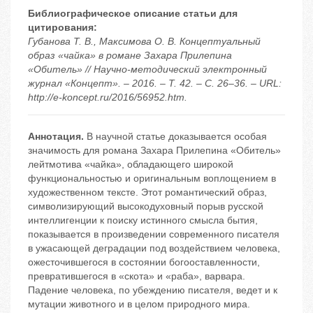
Библиографическое описание статьи для
цитирования:
Губанова Т. В., Максимова О. В. Концептуальный
образ «чайка» в романе Захара Прилепина
«Обитель» // Научно-методический электронный
журнал «Концепт». – 2016. – Т. 42. – С. 26–36. – URL:
http://e-koncept.ru/2016/56952.htm.
Аннотация.
В научной статье доказывается особая
значимость для романа Захара Прилепина «Обитель»
лейтмотива «чайка», обладающего широкой
функциональностью и оригинальным воплощением в
художественном тексте. Этот романтический образ,
символизирующий высокодуховный порыв русской
интеллигенции к поиску истинного смысла бытия,
показывается в произведении современного писателя
в ужасающей деградации под воздействием человека,
ожесточившегося в состоянии богооставленности,
превратившегося в «скота» и «раба», варвара.
Падение человека, по убеждению писателя, ведет и к
мутации животного и в целом природного мира.