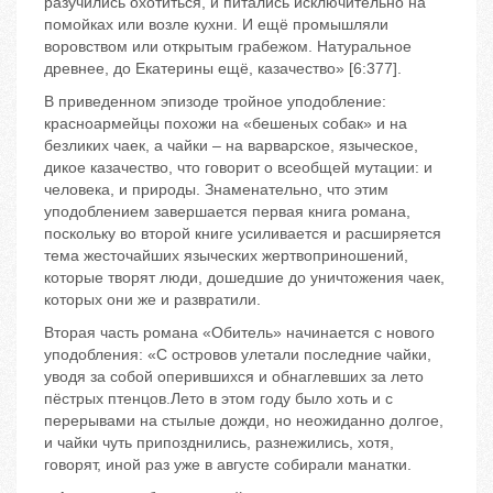
разучились охотиться, и питались исключительно на
помойках или возле кухни. И ещё промышляли
воровством или открытым грабежом. Натуральное
древнее, до Екатерины ещё, казачество» [6:377].
В приведенном эпизоде тройное уподобление:
красноармейцы похожи на «бешеных собак» и на
безликих чаек, а чайки – на варварское, языческое,
дикое казачество, что говорит о всеобщей мутации: и
человека, и природы. Знаменательно, что этим
уподоблением завершается первая книга романа,
поскольку во второй книге усиливается и расширяется
тема жесточайших языческих жертвоприношений,
которые творят люди, дошедшие до уничтожения чаек,
которых они же и развратили.
Вторая часть романа «Обитель» начинается с нового
уподобления: «С островов улетали последние чайки,
уводя за собой оперившихся и обнаглевших за лето
пёстрых птенцов.Лето в этом году было хоть и с
перерывами на стылые дожди, но неожиданно долгое,
и чайки чуть припозднились, разнежились, хотя,
говорят, иной раз уже в августе собирали манатки.