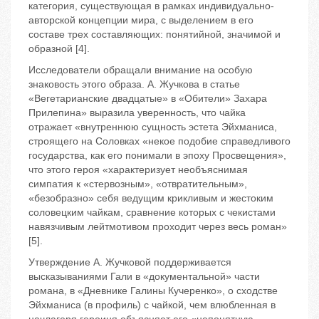
категория, существующая в рамках индивидуально-
авторской концепции мира, с выделением в его
составе трех составляющих: понятийной, значимой и
образной [4].
Исследователи обращали внимание на особую
знаковость этого образа. А. Жучкова в статье
«Вегетарианские двадцатые» в «Обители» Захара
Прилепина» выразила уверенность, что чайка
отражает «внутреннюю сущность эстета Эйхманиса,
строящего на Соловках «некое подобие справедливого
государства, как его понимали в эпоху Просвещения»,
что этого героя «характеризует необъяснимая
симпатия к «стервозным», «отвратительным»,
«безобразно» себя ведущим крикливым и жестоким
соловецким чайкам, сравнение которых с чекистами
навязчивым лейтмотивом проходит через весь роман»
[5].
Утверждение А. Жучковой поддерживается
высказываниями Гали в «документальной» части
романа, в «Дневнике Галины Кучеренко», о сходстве
Эйхманиса (в профиль) с чайкой, чем влюбленная в