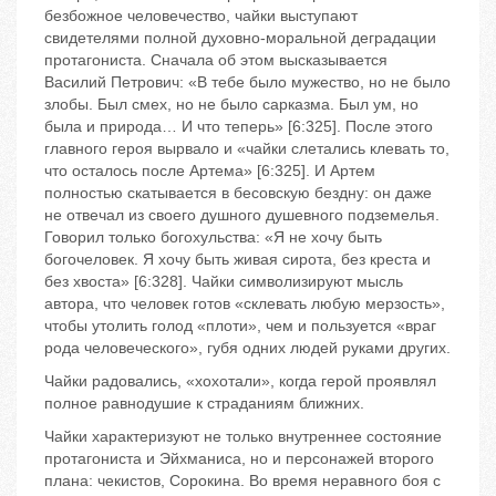
безбожное человечество, чайки выступают
свидетелями полной духовно-моральной деградации
протагониста. Сначала об этом высказывается
Василий Петрович: «В тебе было мужество, но не было
злобы. Был смех, но не было сарказма. Был ум, но
была и природа… И что теперь» [6:325]. После этого
главного героя вырвало и «чайки слетались клевать то,
что осталось после Артема» [6:325]. И Артем
полностью скатывается в бесовскую бездну: он даже
не отвечал из своего душного душевного подземелья.
Говорил только богохульства: «Я не хочу быть
богочеловек. Я хочу быть живая сирота, без креста и
без хвоста» [6:328]. Чайки символизируют мысль
автора, что человек готов «склевать любую мерзость»,
чтобы утолить голод «плоти», чем и пользуется «враг
рода человеческого», губя одних людей руками других.
Чайки радовались, «хохотали», когда герой проявлял
полное равнодушие к страданиям ближних.
Чайки характеризуют не только внутреннее состояние
протагониста и Эйхманиса, но и персонажей второго
плана: чекистов, Сорокина. Во время неравного боя с