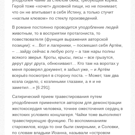
уподоблен чайке за стеклом окна, требующей корма.
Герой тоже «хочет» духовной пищи, но не понимает,
что он не впитывает в себя Истину, а только стучит
«наглым клювом» по стеклу произведений.
В романе постоянно проводится уподобление людей
животным, то в восприятии протагониста, то
повествователя (функция выражения авторской
позиции): «…Вот и лагерники, – посмешил себя Артём,
– …зайду сейчас в любую роту – а там нары полны
всякого зверья. Кроты, крысы, лисы – все грызутся,
дерут друг друга, обнюхивают… Кто там на воротах у
меня проверял документ, я забыл уже, – и Артём
всерьёз посмотрел в сторону поста. – Может, там два
козла сидело, с козлиными глазами, а я и не
заметил…» [6:291].
Сатирический прием травестирования путем
уподобления применяется автором для демонстрации
жестокосердия человека, точнее ожесточения сердец в
жестоких условиях концлагеря. Чайки тоже выполняют
травестирующую функцию. По воспоминаниям
старожилов, когда-то они были смирными, и Соловки,
по словам владыки Иоанна, называли «островом