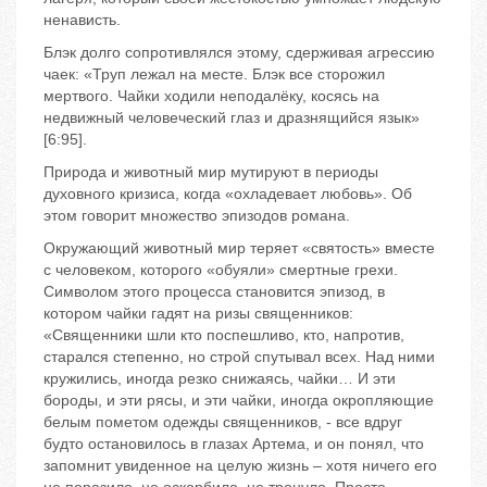
ненависть.
Блэк долго сопротивлялся этому, сдерживая агрессию
чаек: «Труп лежал на месте. Блэк все сторожил
мертвого. Чайки ходили неподалёку, косясь на
недвижный человеческий глаз и дразнящийся язык»
[6:95].
Природа и животный мир мутируют в периоды
духовного кризиса, когда «охладевает любовь». Об
этом говорит множество эпизодов романа.
Окружающий животный мир теряет «святость» вместе
с человеком, которого «обуяли» смертные грехи.
Символом этого процесса становится эпизод, в
котором чайки гадят на ризы священников:
«Священники шли кто поспешливо, кто, напротив,
старался степенно, но строй спутывал всех. Над ними
кружились, иногда резко снижаясь, чайки… И эти
бороды, и эти рясы, и эти чайки, иногда окропляющие
белым пометом одежды священников, - все вдруг
будто остановилось в глазах Артема, и он понял, что
запомнит увиденное на целую жизнь – хотя ничего его