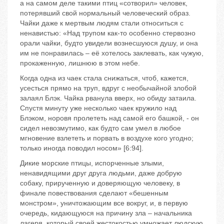
а на самом деле такими птиц «сотворил» человек,
потерявший свой нормальный человеческий образ.
Чайки даже к мертвым людям стали относиться с
ненавистью: «Над трупом как-то особенно стервозно
орали чайки, будто увидели вознесшуюся душу, и она
им не понравилась – её хотелось заклевать, как чужую,
прокаженную, лишнюю в этом небе.
Когда одна из чаек стала снижаться, чтоб, кажется,
усесться прямо на труп, вдруг с необычайной злобой
залаял Блэк. Чайка рванула вверх, но обиду затаила.
Спустя минуту уже несколько чаек кружило над
Блэком, норовя пролететь над самой его башкой, - он
сидел невозмутимо, как будто сам умел в любое
мгновение взлететь и порвать в воздухе кого угодно;
только иногда поводил носом» [6:94].
Дикие морские птицы, испорченные злыми,
ненавидящими друг друга людьми, даже добрую
собаку, прирученную и доверяющую человеку, в
финале повествования сделают «бешенным
монстром», уничтожающим все вокруг, и, в первую
очередь, кидающуюся на причину зла – начальника
лагеря, который своей жестокостью умножает людскую