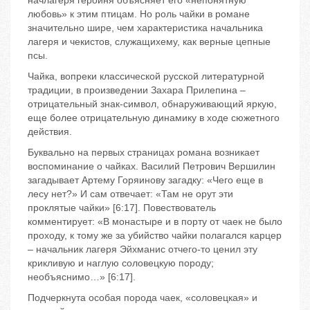
начлагеря героиня объясняет его «непонятную
любовь» к этим птицам. Но роль чайки в романе
значительно шире, чем характеристика начальника
лагеря и чекистов, служащихему, как верные цепные
псы.
Чайка, вопреки классической русской литературной
традиции, в произведении Захара Прилепина –
отрицательный знак-символ, обнаруживающий яркую,
еще более отрицательную динамику в ходе сюжетного
действия.
Буквально на первых страницах романа возникает
воспоминание о чайках. Василий Петрович Вершилин
загадывает Артему Горяинову загадку: «Чего еще в
лесу нет?» И сам отвечает: «Там не орут эти
проклятые чайки» [6:17]. Повествователь
комментирует: «В монастыре и в порту от чаек не было
проходу, к тому же за убийство чайки полагался карцер
– начальник лагеря Эйхманис отчего-то ценил эту
крикливую и наглую соловецкую породу;
необъяснимо…» [6:17].
Подчеркнута особая порода чаек, «соловецкая» и