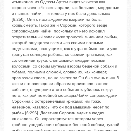
чемпионом из Одессы Артем видит чекистов как
жирных чаек: «Чекисты орали, как большие, мордастые
и пьяные чайки, – и голоса у них были довольные»
[6:250]. Они с наслаждением взирали на боль,
кровь,смерть.Такой же и Сорокин, которого везде
сопровождали чайки, поскольку от него исходил
отвратительный запах «уже тронутой гниением рыбы»,
который ощущался всеми «со своими потными
подмышками, пахнущими, как с утра пойманная и уже
тронутая солнцем рыбина, со своими грязными, как
соломенная труха, слипшимися младенческими
волосами, со своим мутным взором бешеной собаки и
губами, полными слюной, словно их, как конверт,
промазали клеем, но не заклеили.Он был очень пьян.В
жизни его очевидным образом произошло важное
событие; ощущение этого события клубилось вокруг
него, как рой помойной мошкары.Чайки сопровождали
Сорокина с остервенелыми криками: им тоже,
наверное, казалось, что он под мышками несёт по
рыбе» [6:296]. Десятник Сорокин видит в людях
«шакалов». Он характеризуется автором через
тройное уподобление образам бешеной собаки, тухлой
рыбы и мерзкой мошкары одновременно. Практически