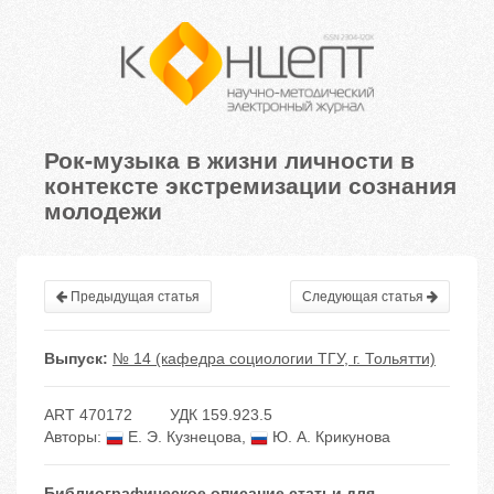
Рок-музыка в жизни личности в
контексте экстремизации сознания
молодежи
Предыдущая статья
Следующая статья
Выпуск:
№ 14 (кафедра социологии ТГУ, г. Тольятти)
ART 470172
УДК 159.923.5
Авторы:
Е. Э. Кузнецова
,
Ю. А. Крикунова
Библиографическое описание статьи для