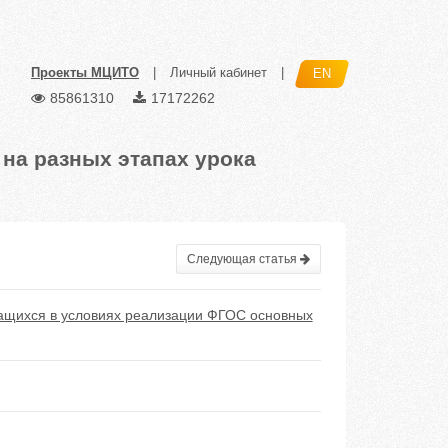
Проекты МЦИТО
|
Личный кабинет
|
EN
85861310
17172262
на разных этапах урока
Следующая статья
чащихся в условиях реализации ФГОС основных