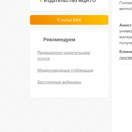
Издательство МЦИТО
Голов
методи
Статьи ВАК
Аннот
униве
матер
Рекомендуем
получ
Ключе
Редакционно-издательские
лингви
услуги
Международные публикации
Бесплатные вебинары