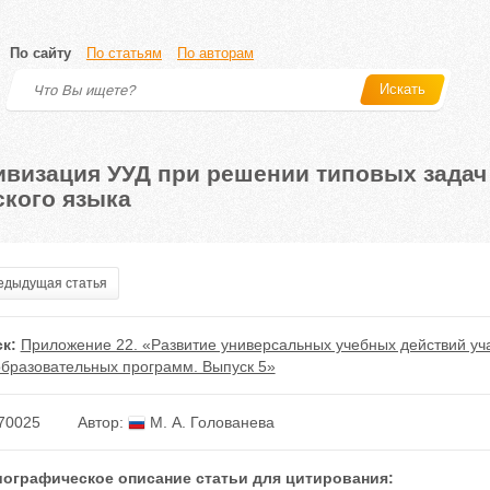
По сайту
По статьям
По авторам
Искать
ивизация УУД при решении типовых задач 
ского языка
дыдущая статья
к:
Приложение 22. «Развитие универсальных учебных действий у
бразовательных программ. Выпуск 5»
70025
Автор:
М. А. Голованева
ографическое описание статьи для цитирования: