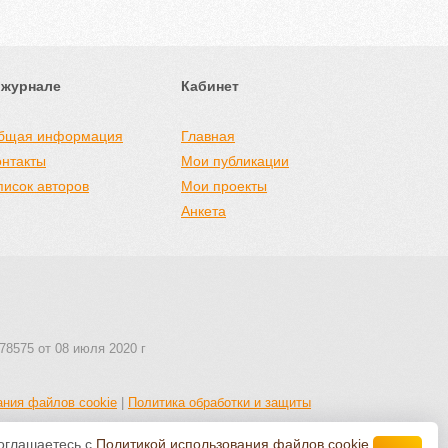
 журнале
Кабинет
бщая информация
Главная
онтакты
Мои публикации
писок авторов
Мои проекты
Анкета
78575 от 08 июля 2020 г
ания файлов cookie
|
Политика обработки и защиты
соглашаетесь с
Политикой использования файлов cookie
.