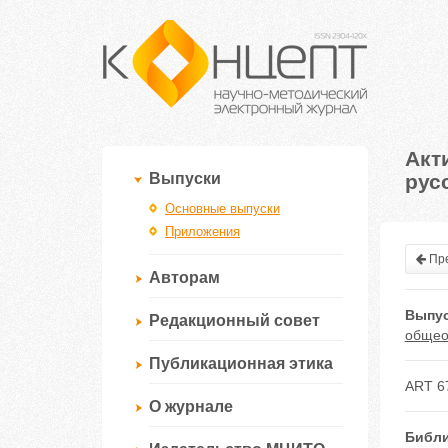
Акт
рус
Выпуски
Основные выпуски
Приложения
Пре
Авторам
Выпус
Редакционный совет
общео
Публикационная этика
ART 6
О журнале
Библи