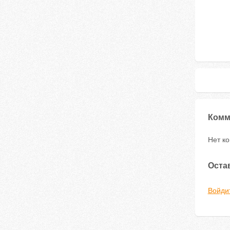
Комм
Нет к
Оста
Войди