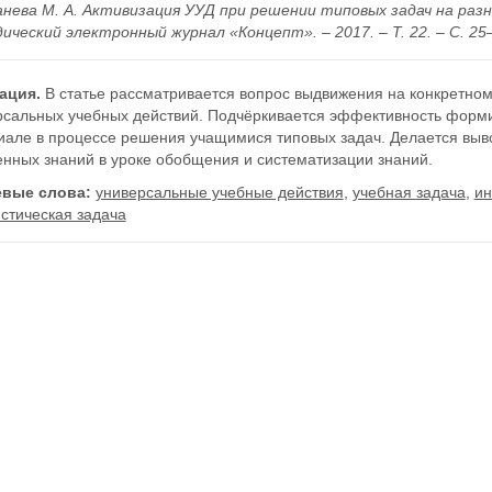
анева М. А. Активизация УУД при решении типовых задач на разны
ческий электронный журнал «Концепт». – 2017. – Т. 22. – С. 25–32
ация.
В статье рассматривается вопрос выдвижения на конкретном
рсальных учебных действий. Подчёркивается эффективность форм
иале в процессе решения учащимися типовых задач. Делается выв
енных знаний в уроке обобщения и систематизации знаний.
вые слова:
универсальные учебные действия
,
учебная задача
,
ин
стическая задача