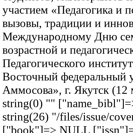
участием «Педагогика и п
вызовы, традиции и инно
Международному Дню сем
возрастной и педагогичес
Педагогического институ
Восточный федеральный у
Аммосова», г. Якутск (12 
string(0) "" ["name_bibl"]=
string(26) "/files/issue/cov
["book"]=> NULL ["issn"]=