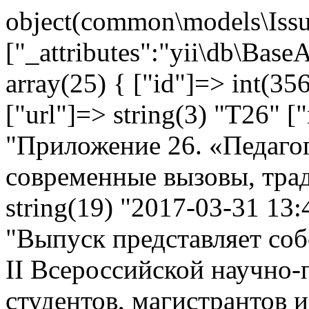
object(common\models\Issu
["_attributes":"yii\db\Base
array(25) { ["id"]=> int(356
["url"]=> string(3) "T26" [
"Приложение 26. «Педагог
современные вызовы, трад
string(19) "2017-03-31 13:4
"Выпуск представляет соб
II Всероссийской научно
студентов, магистрантов 