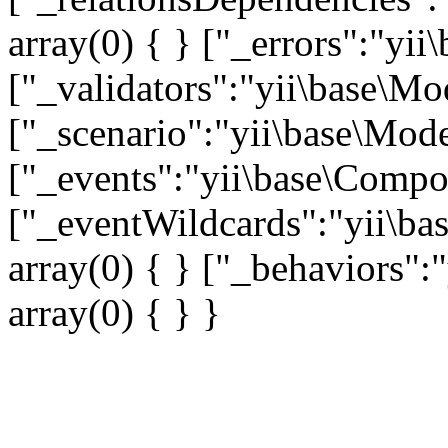
array(0) { } ["_errors":"y
["_validators":"yii\base\M
["_scenario":"yii\base\Mode
["_events":"yii\base\Compon
["_eventWildcards":"yii\ba
array(0) { } ["_behaviors"
array(0) { } }