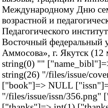
Международному Дню сем
возрастной и педагогичес
Педагогического институ
Восточный федеральный у
Аммосова», г. Якутск (12 
string(0) "" ["name_bibl"]=
string(26) "/files/issue/cov
["book"]=> NULL ["issn"]=
"/files/issue/issn/356.png" 
["thanks"]=> int(1) ["thank