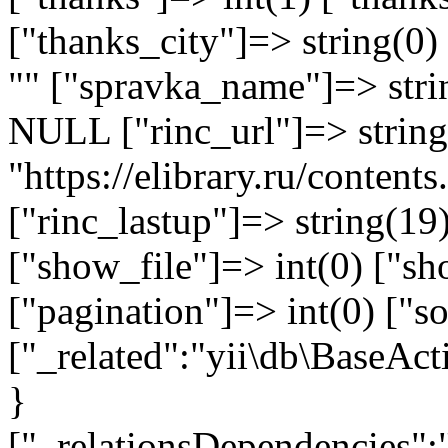
["thanks_city"]=> string(0)
"" ["spravka_name"]=> stri
NULL ["rinc_url"]=> string
"https://elibrary.ru/conten
["rinc_lastup"]=> string(1
["show_file"]=> int(0) ["sh
["pagination"]=> int(0) ["so
["_related":"yii\db\BaseAct
}
["_relationsDependencies":