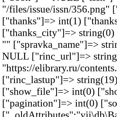
"/files/issue/issn/356.png" 
["thanks"]=> int(1) ["thank
["thanks_city"]=> string(0)
"" ["spravka_name"]=> stri
NULL ["rinc_url"]=> string
"https://elibrary.ru/conten
["rinc_lastup"]=> string(1
["show_file"]=> int(0) ["sh
["pagination"]=> int(0) ["so
["_oldAttributes":"yii\db\