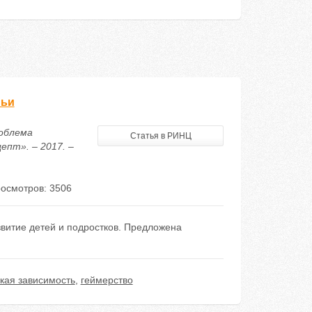
мьи
роблема
Статья в РИНЦ
епт». – 2017. –
осмотров: 3506
звитие детей и подростков. Предложена
кая зависимость
,
геймерство