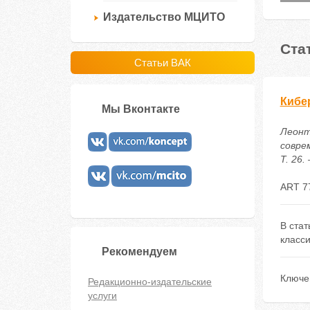
Издательство МЦИТО
Ста
Статьи ВАК
Кибе
Мы Вконтакте
Леонт
совре
Т. 26.
ART 7
В стат
класс
Рекомендуем
Ключе
Редакционно-издательские
услуги