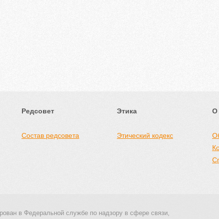
Редсовет
Этика
О
Состав редсовета
Этический кодекс
О
К
С
рован в Федеральной службе по надзору в сфере связи,