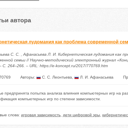
тьи автора
рнетическая лудомания как проблема современной се
ьева С. С. , Афанасьева Л. И. Кибернетическая лудомания как п
менной семьи // Научно-методический электронный журнал «Конц
 – С. 264–266. – URL: https://e-koncept.ru/2017/770769.htm
70769
Авторы:
С. С. Леонтьева
,
Л. И. Афанасьева
Пр
ье предпринята попытка анализа влияния компьютерных игр на ра
ификация компьютерных игр по степени зависимости.
вые слова:
игровая зависимость
,
дети цифровой эры
,
кибернетичес