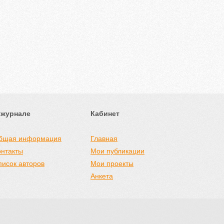
 журнале
Кабинет
бщая информация
Главная
онтакты
Мои публикации
писок авторов
Мои проекты
Анкета