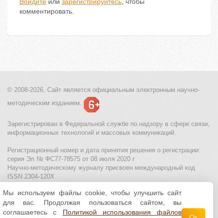
Войдите
или
зарегистрируйтесь
, чтобы
комментировать.
© 2008-2026, Сайт является
официальным электронным
научно-
методическим изданием.
Зарегистрирован в Федеральной службе по надзору в сфере связи,
информационных технологий и массовых коммуникаций.
Регистрационный номер и дата принятия решения о регистрации:
серия Эл № ФС77-78575 от 08 июля 2020 г
Научно-методическому журналу присвоен международный код
ISSN 2304-120X
Мы используем файлы cookie, чтобы улучшить сайт
МЦИТО
|
Школьные олимпиады и онлайн конкурсы для детей
|
для вас. Продолжая пользоваться сайтом, вы
Политика использования файлов cookie
|
Политика обработки и
защиты персональных данных
соглашаетесь с
Политикой использования файлов
Ок