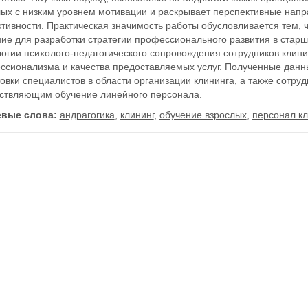
лых с низким уровнем мотивации и раскрывает перспективные нап
тивности. Практическая значимость работы обусловливается тем, 
ие для разработки стратегии профессионального развития в старш
логии психолого-педагогического сопровождения сотрудников клин
ссионализма и качества предоставляемых услуг. Полученные дан
овки специалистов в области организации клининга, а также сотр
ствляющим обучение линейного персонала.
вые слова:
андрагогика
,
клининг
,
обучение взрослых
,
персонал к