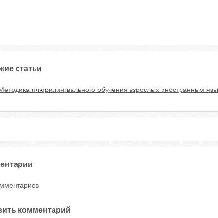
жие статьи
Методика плюрилингвального обучения взрослых иностранным язы
ентарии
омментариев
вить комментарий