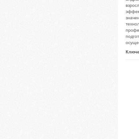
взрос
эффек
значен
техно
профе
подгот
осуще
Ключе