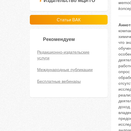
Издательство МЦИТО
методи
koncep
Статьи ВАК
Аннот
компа
химиче
Рекомендуем
что зн
обучен
Редакционно-издательские
особе
услуги
деятел
работн
Международные публикации
опрос 
обрабо
Бесплатные вебинары
отсутс
иссле
реализ
деяте
доход
владе
предо
иссле
андра