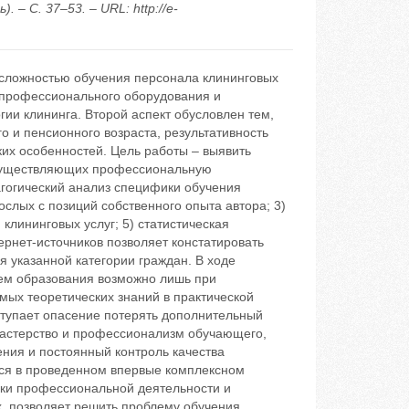
– С. 37–53. – URL: http://e-
сложностью обучения персонала клининговых
профессионального оборудования и
гии клининга. Второй аспект обусловлен тем,
о и пенсионного возраста, результативность
ких особенностей. Цель работы – выявить
осуществляющих профессиональную
агогический анализ специфики обучения
слых с позиций собственного опыта автора; 3)
клининговых услуг; 5) статистическая
рнет-источников позволяет констатировать
я указанной категории граждан. В ходе
нем образования возможно лишь при
мых теоретических знаний в практической
тупает опасение потерять дополнительный
мастерство и профессионализм обучающего,
ния и постоянный контроль качества
тся в проведенном впервые комплексном
ики профессиональной деятельности и
х, позволяет решить проблему обучения