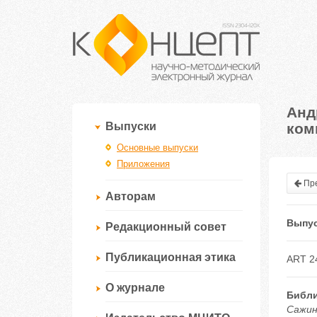
Анд
ком
Выпуски
Основные выпуски
Приложения
Пре
Авторам
Выпус
Редакционный совет
Публикационная этика
ART 2
О журнале
Библи
Сажин