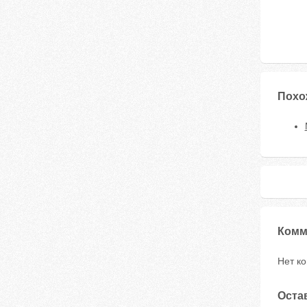
Похо
Комм
Нет к
Оста