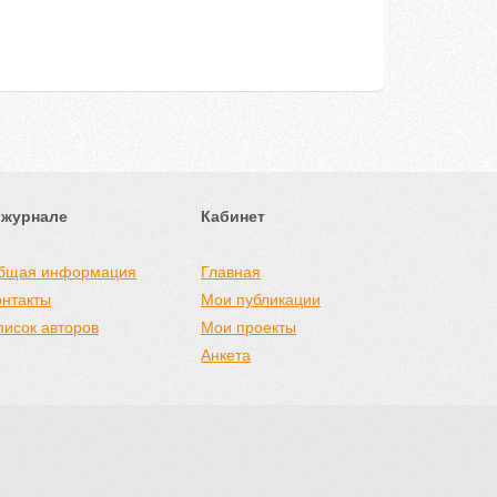
 журнале
Кабинет
бщая информация
Главная
онтакты
Мои публикации
писок авторов
Мои проекты
Анкета