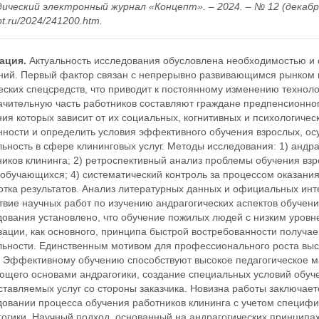
ческий электронный журнал «Концепт». – 2024. – № 12 (декабрь). 
t.ru/2024/241200.htm.
ация.
Актуальность исследования обусловлена необходимостью и 
ний. Первый фактор связан с непрерывно развивающимся рынком 
ских спецсредств, что приводит к постоянному изменению техноло
ачительную часть работников составляют граждане предпенсионног
ия которых зависит от их социальных, когнитивных и психологичес
нности и определить условия эффективного обучения взрослых, 
ьность в сфере клининговых услуг. Методы исследования: 1) андр
иков клининга; 2) ретроспективный анализ проблемы обучения взро
обучающихся; 4) систематический контроль за процессом оказания 
тка результатов. Анализ литературных данных и официальных инте
твие научных работ по изучению андрагогических аспектов обучени
дования установлено, что обучение пожилых людей с низким уров
ации, как основного, принципа быстрой востребованности получае
льности. Единственным мотивом для профессионального роста выс
. Эффективному обучению способствуют высокое педагогическое 
ющего основами андрагогики, создание специальных условий обуче
ставляемых услуг со стороны заказчика. Новизна работы заключае
довании процесса обучения работников клининга с учетом специф
гогики. Научный подход, основанный на андрагогических принципа